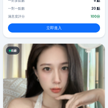
一對多點數
5 點
一對一點數
20 點
滿意度評分
100分
立即進入
在線