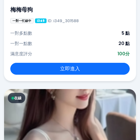
梅梅母狗
ID: i349_301588
一對一忙線中
i349
一對多點數
5 點
一對一點數
20 點
滿意度評分
100分
立即進入
在線