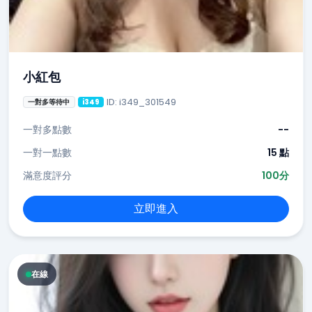
小紅包
ID: i349_301549
一對多等待中
i349
一對多點數
--
一對一點數
15 點
滿意度評分
100分
立即進入
在線