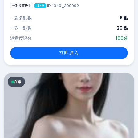
ID: i349_300992
一對多等待中
i349
一對多點數
5 點
一對一點數
20 點
滿意度評分
100分
立即進入
在線