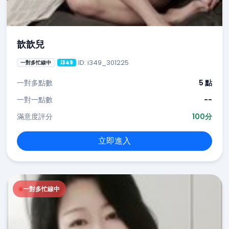
歆歆兒
ID: i349_301225
一對多忙線中
i349
一對多點數
5 點
一對一點數
--
滿意度評分
100分
立即進入
一對多忙線中