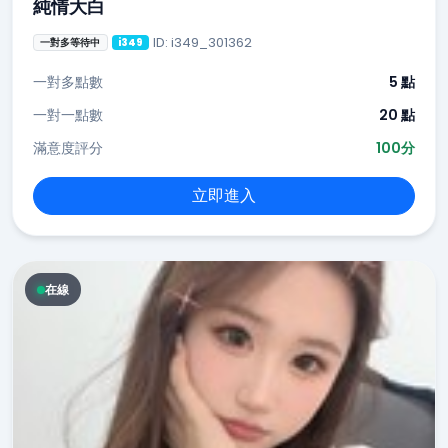
純情大白
ID: i349_301362
一對多等待中
i349
一對多點數
5 點
一對一點數
20 點
滿意度評分
100分
立即進入
在線