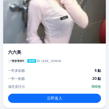
六六美
ID: i349_301606
一對多等待中
i349
一對多點數
5 點
一對一點數
20 點
滿意度評分
100分
立即進入