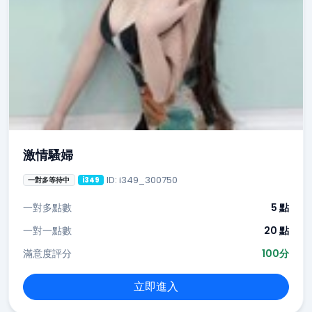
激情騷婦
ID: i349_300750
一對多等待中
i349
一對多點數
5 點
一對一點數
20 點
滿意度評分
100分
立即進入