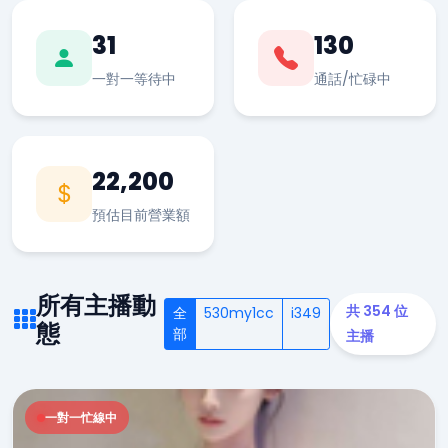
31
130
一對一等待中
通話/忙碌中
22,200
預估目前營業額
所有主播動
共 354 位
全
530my1cc
i349
態
部
主播
一對一忙線中