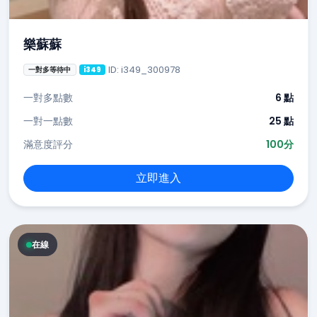
樂蘇蘇
ID: i349_300978
一對多等待中
i349
一對多點數
6 點
一對一點數
25 點
滿意度評分
100分
立即進入
在線