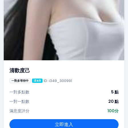
清歡度己
ID: i349_300991
一對多等待中
i349
一對多點數
5 點
一對一點數
20 點
滿意度評分
100分
立即進入