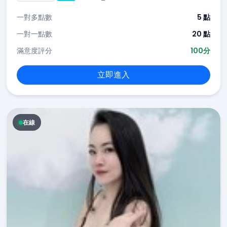
一對多點數
5 點
一對一點數
20 點
滿意度評分
100分
立即進入
在線