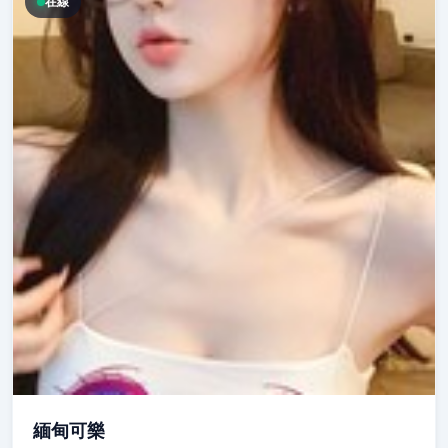
在線
緬甸可樂