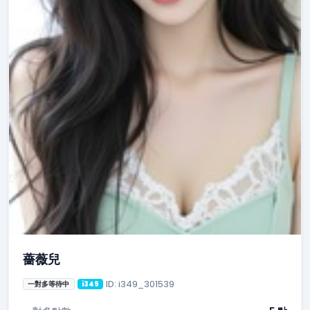
薔薇兒
ID: i349_301539
一對多等待中
i349