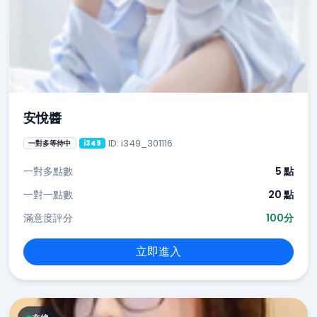
安悅醬
ID: i349_301116
一對多等待中
i349
一對多點數
5 點
一對一點數
20 點
滿意度評分
100分
立即進入