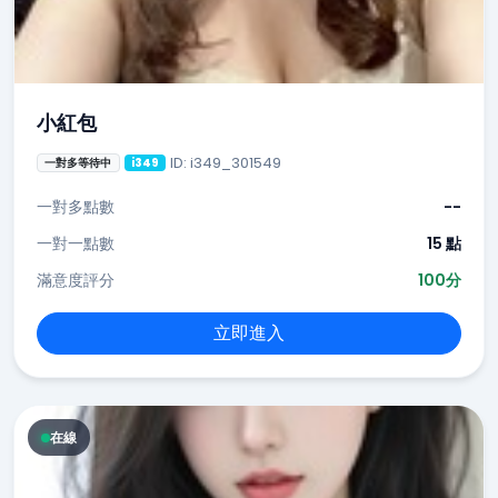
小紅包
ID: i349_301549
一對多等待中
i349
一對多點數
--
一對一點數
15 點
滿意度評分
100分
立即進入
在線