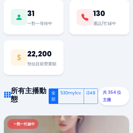
31
130
一對一等待中
通話/忙碌中
22,200
預估目前營業額
所有主播動
共 354 位
全
530my1cc
i349
態
部
主播
一對一忙線中