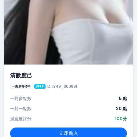
清歡度己
ID: i349_300991
一對多等待中
i349
一對多點數
5 點
一對一點數
20 點
滿意度評分
100分
立即進入