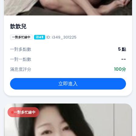
歆歆兒
ID: i349_301225
一對多忙線中
i349
一對多點數
5 點
一對一點數
--
滿意度評分
100分
立即進入
一對多忙線中