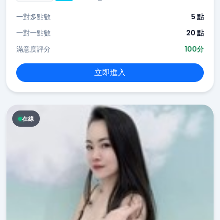
一對多點數
5 點
一對一點數
20 點
滿意度評分
100分
立即進入
在線