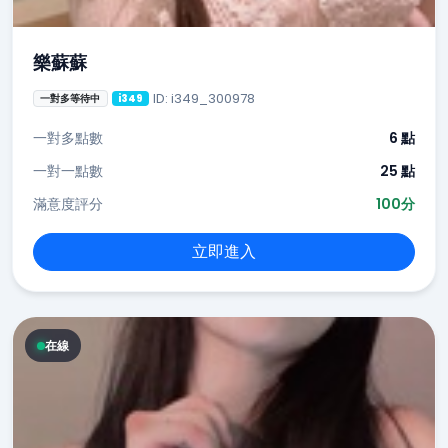
樂蘇蘇
ID: i349_300978
一對多等待中
i349
一對多點數
6 點
一對一點數
25 點
滿意度評分
100分
立即進入
在線