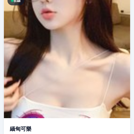
在線
緬甸可樂