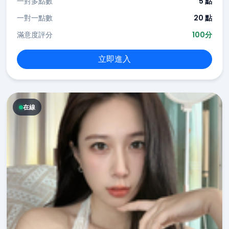
一對多點數
5 點
一對一點數
20 點
滿意度評分
100分
立即進入
在線