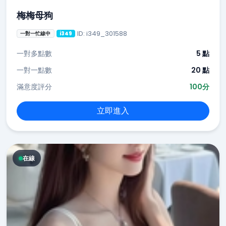
梅梅母狗
ID: i349_301588
一對一忙線中
i349
一對多點數
5 點
一對一點數
20 點
滿意度評分
100分
立即進入
在線