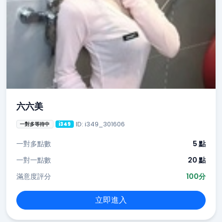
六六美
ID: i349_301606
一對多等待中
i349
一對多點數
5 點
一對一點數
20 點
滿意度評分
100分
立即進入