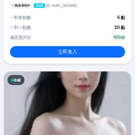
ID: i349_300992
一對多等待中
i349
一對多點數
5 點
一對一點數
20 點
滿意度評分
100分
立即進入
在線