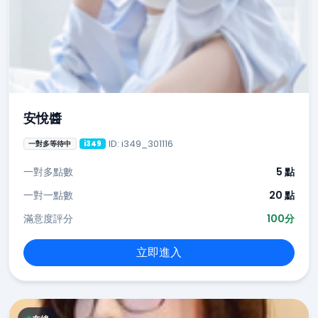
安悅醬
ID: i349_301116
一對多等待中
i349
一對多點數
5 點
一對一點數
20 點
滿意度評分
100分
立即進入