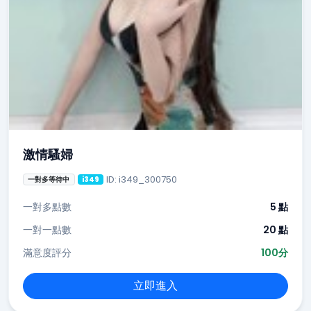
激情騷婦
ID: i349_300750
一對多等待中
i349
一對多點數
5 點
一對一點數
20 點
滿意度評分
100分
立即進入