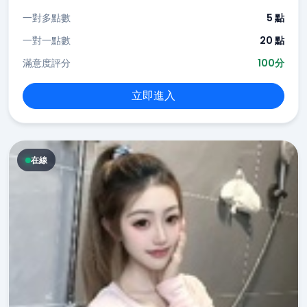
一對多點數
5 點
一對一點數
20 點
滿意度評分
100分
立即進入
在線