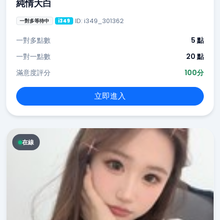
純情大白
ID: i349_301362
一對多等待中
i349
一對多點數
5 點
一對一點數
20 點
滿意度評分
100分
立即進入
在線