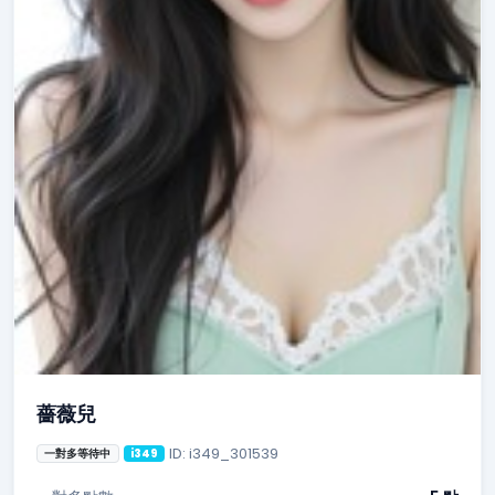
薔薇兒
ID: i349_301539
一對多等待中
i349