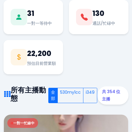
31
130
一對一等待中
通話/忙碌中
22,200
預估目前營業額
所有主播動
共 354 位
全
530my1cc
i349
態
部
主播
一對一忙線中