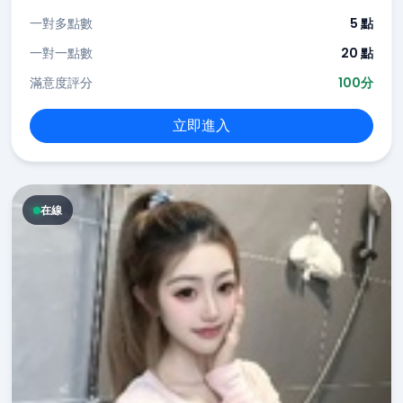
一對多點數
5 點
一對一點數
20 點
滿意度評分
100分
立即進入
在線