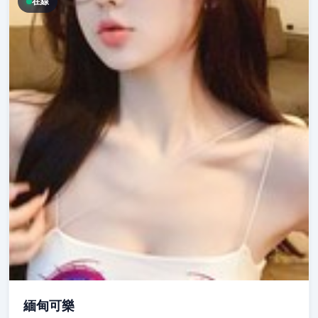
在線
緬甸可樂