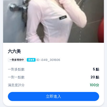
六六美
ID: i349_301606
一對多等待中
i349
一對多點數
5 點
一對一點數
20 點
滿意度評分
100分
立即進入