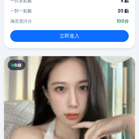
一對多點數
5 點
一對一點數
20 點
滿意度評分
100分
立即進入
在線