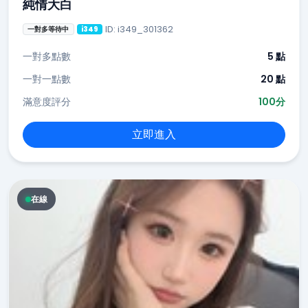
純情大白
ID: i349_301362
一對多等待中
i349
一對多點數
5 點
一對一點數
20 點
滿意度評分
100分
立即進入
在線