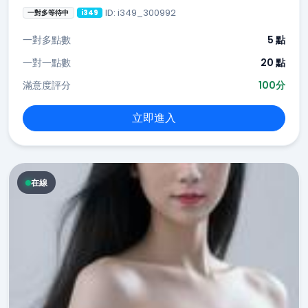
ID: i349_300992
一對多等待中
i349
一對多點數
5 點
一對一點數
20 點
滿意度評分
100分
立即進入
在線