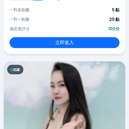
一對多點數
5 點
一對一點數
20 點
滿意度評分
100分
立即進入
在線