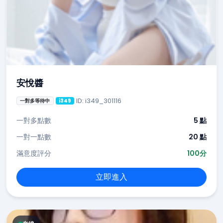
安悅醬
ID: i349_301116
一對多等待中
i349
一對多點數
5 點
一對一點數
20 點
滿意度評分
100分
立即進入