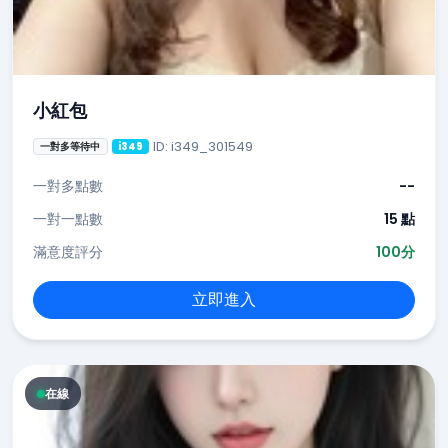
小紅包
ID: i349_301549
一對多等待中
i349
一對多點數
--
一對一點數
15 點
滿意度評分
100分
立即進入
在線