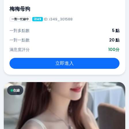
梅梅母狗
ID: i349_301588
一對一忙線中
i349
一對多點數
5 點
一對一點數
20 點
滿意度評分
100分
立即進入
在線