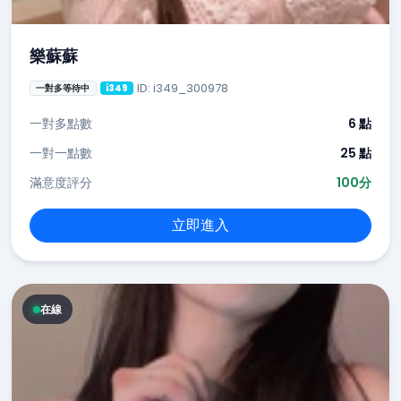
樂蘇蘇
ID: i349_300978
一對多等待中
i349
一對多點數
6 點
一對一點數
25 點
滿意度評分
100分
立即進入
在線