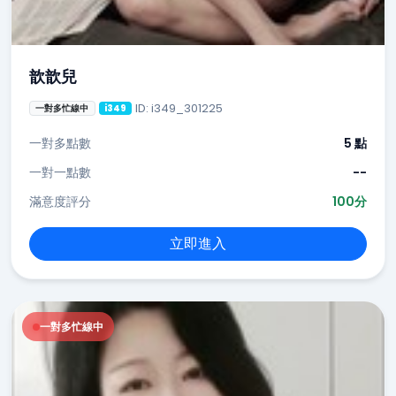
歆歆兒
ID: i349_301225
一對多忙線中
i349
一對多點數
5 點
一對一點數
--
滿意度評分
100分
立即進入
一對多忙線中