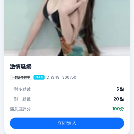
激情騷婦
ID: i349_300750
一對多等待中
i349
一對多點數
5 點
一對一點數
20 點
滿意度評分
100分
立即進入