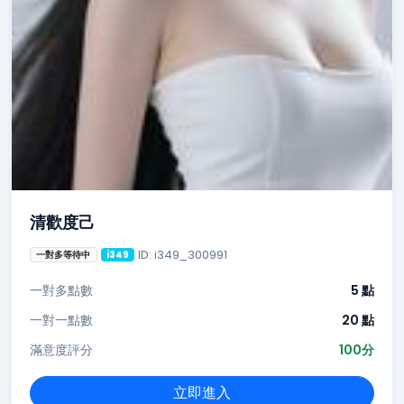
清歡度己
ID: i349_300991
一對多等待中
i349
一對多點數
5 點
一對一點數
20 點
滿意度評分
100分
立即進入