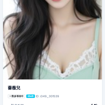
薔薇兒
ID: i349_301539
一對多等待中
i349