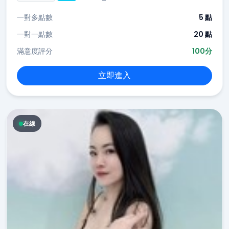
一對多點數
5 點
一對一點數
20 點
滿意度評分
100分
立即進入
在線