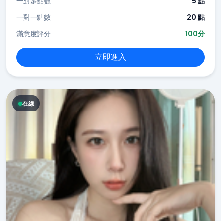
一對多點數
5 點
一對一點數
20 點
滿意度評分
100分
立即進入
在線