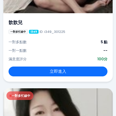
歆歆兒
ID: i349_301225
一對多忙線中
i349
一對多點數
5 點
一對一點數
--
滿意度評分
100分
立即進入
一對多忙線中