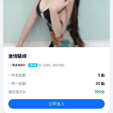
激情騷婦
ID: i349_300750
一對多等待中
i349
一對多點數
5 點
一對一點數
20 點
滿意度評分
100分
立即進入