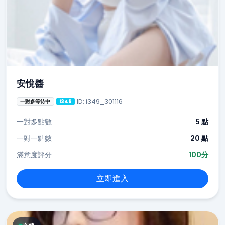
安悅醬
ID: i349_301116
一對多等待中
i349
一對多點數
5 點
一對一點數
20 點
滿意度評分
100分
立即進入