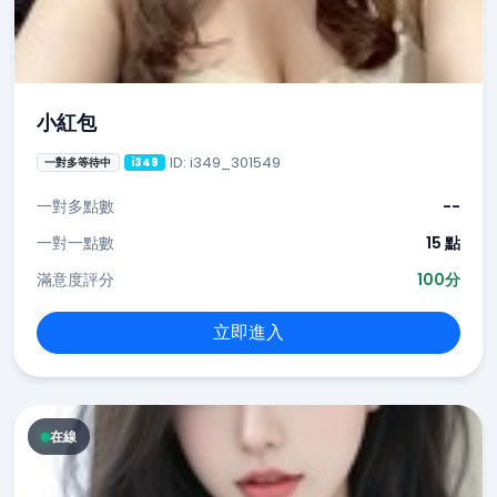
小紅包
ID: i349_301549
一對多等待中
i349
一對多點數
--
一對一點數
15 點
滿意度評分
100分
立即進入
在線