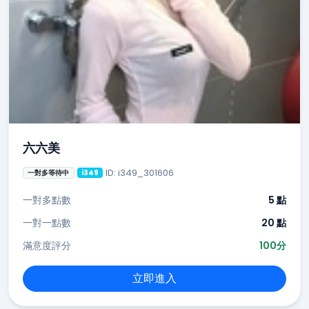
六六美
ID: i349_301606
一對多等待中
i349
一對多點數
5 點
一對一點數
20 點
滿意度評分
100分
立即進入