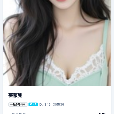
薔薇兒
ID: i349_301539
一對多等待中
i349