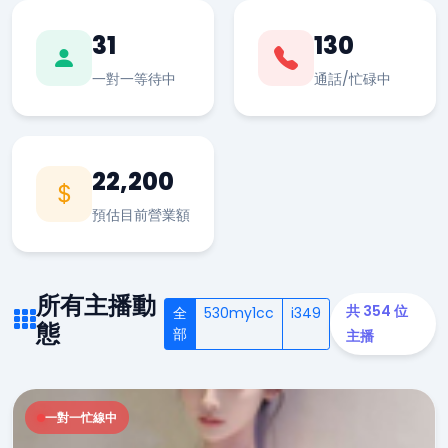
31
130
一對一等待中
通話/忙碌中
22,200
預估目前營業額
所有主播動
共 354 位
全
530my1cc
i349
態
部
主播
一對一忙線中