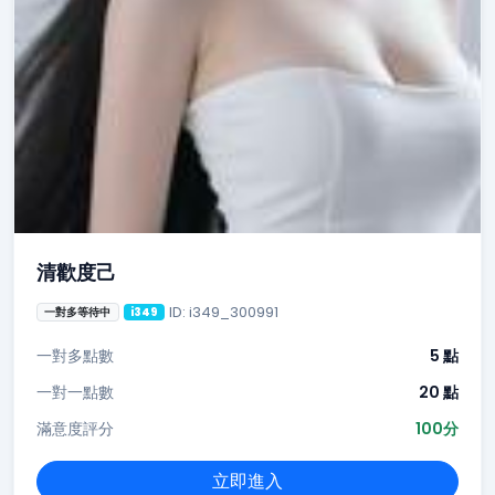
清歡度己
ID: i349_300991
一對多等待中
i349
一對多點數
5 點
一對一點數
20 點
滿意度評分
100分
立即進入