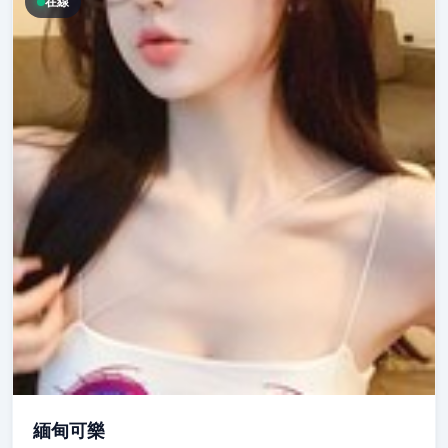
在線
緬甸可樂