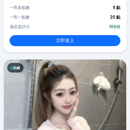
一對多點數
5 點
一對一點數
20 點
滿意度評分
100分
立即進入
在線