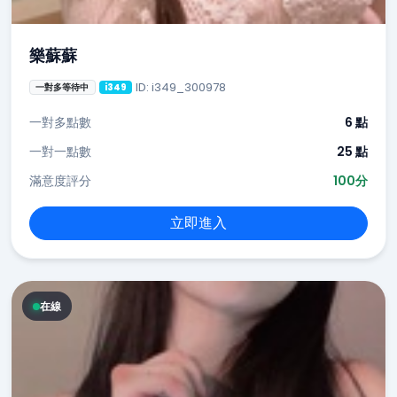
樂蘇蘇
ID: i349_300978
一對多等待中
i349
一對多點數
6 點
一對一點數
25 點
滿意度評分
100分
立即進入
在線