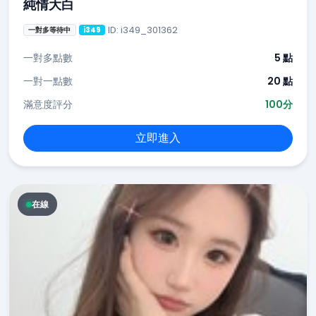
純情大白
ID: i349_301362
一對多等待中
i349
一對多點數
5 點
一對一點數
20 點
滿意度評分
100分
立即進入
在線