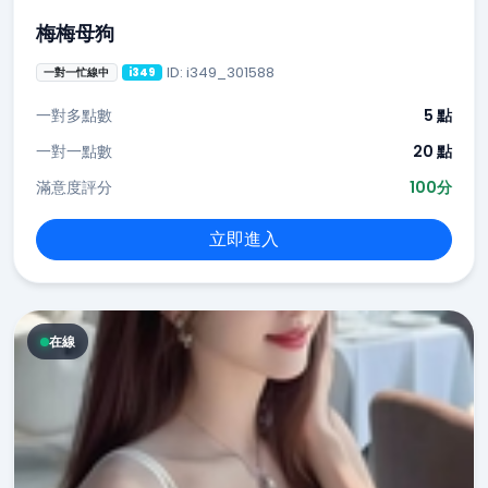
梅梅母狗
ID: i349_301588
一對一忙線中
i349
一對多點數
5 點
一對一點數
20 點
滿意度評分
100分
立即進入
在線