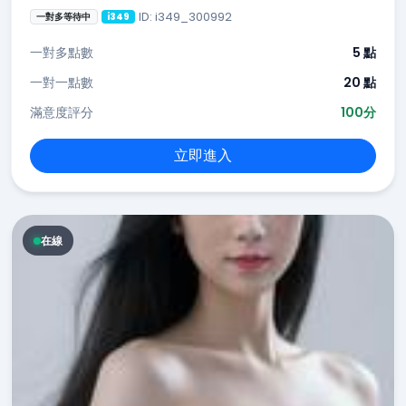
ID: i349_300992
一對多等待中
i349
一對多點數
5 點
一對一點數
20 點
滿意度評分
100分
立即進入
在線