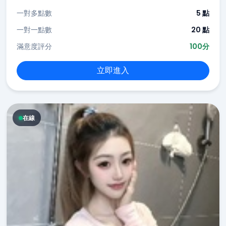
一對多點數
5 點
一對一點數
20 點
滿意度評分
100分
立即進入
在線