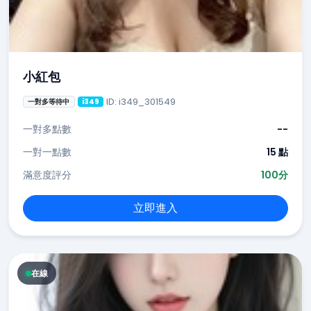
小紅包
ID: i349_301549
一對多等待中
i349
一對多點數
--
一對一點數
15 點
滿意度評分
100分
立即進入
在線