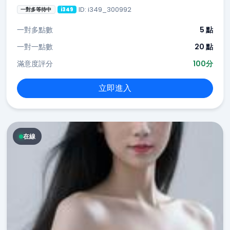
ID: i349_300992
一對多等待中
i349
一對多點數
5 點
一對一點數
20 點
滿意度評分
100分
立即進入
在線