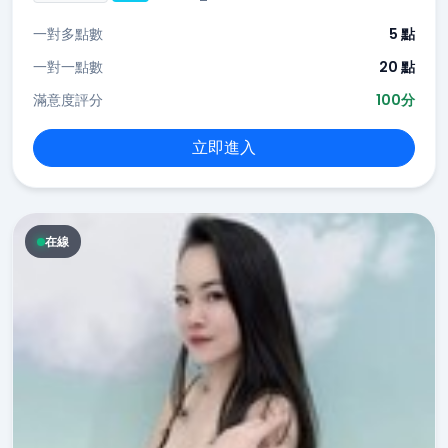
一對多點數
5 點
一對一點數
20 點
滿意度評分
100分
立即進入
在線