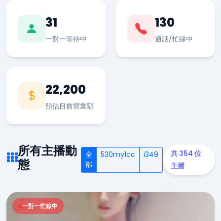
31
130
一對一等待中
通話/忙碌中
22,200
預估目前營業額
所有主播動
共 354 位
全
530my1cc
i349
態
部
主播
一對一忙線中