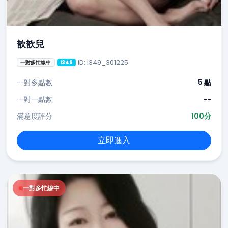
歆歆兒
ID: i349_301225
一對多忙線中
i349
一對多點數
5 點
一對一點數
--
滿意度評分
100分
立即進入
一對多忙線中