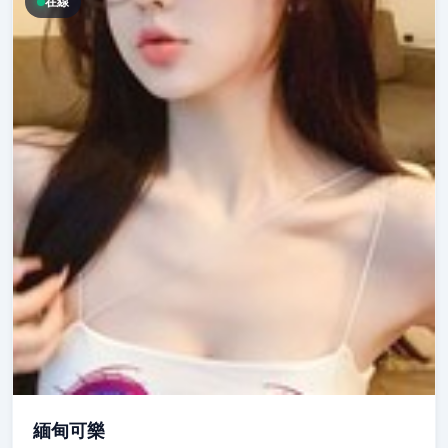
在線
緬甸可樂