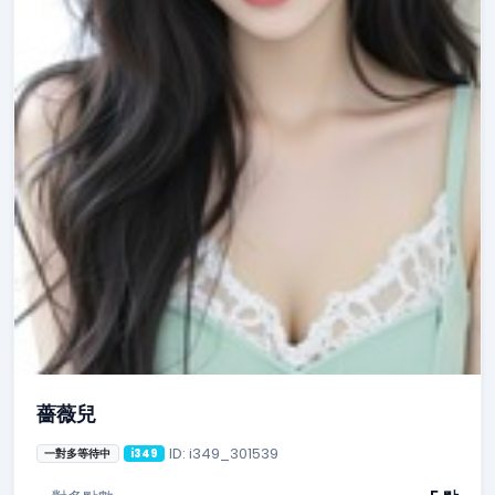
薔薇兒
ID: i349_301539
一對多等待中
i349