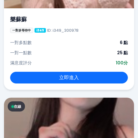
樂蘇蘇
ID: i349_300978
一對多等待中
i349
一對多點數
6 點
一對一點數
25 點
滿意度評分
100分
立即進入
在線