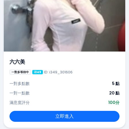
六六美
ID: i349_301606
一對多等待中
i349
一對多點數
5 點
一對一點數
20 點
滿意度評分
100分
立即進入