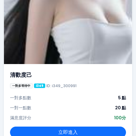
清歡度己
ID: i349_300991
一對多等待中
i349
一對多點數
5 點
一對一點數
20 點
滿意度評分
100分
立即進入