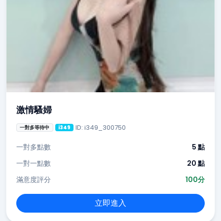
激情騷婦
ID: i349_300750
一對多等待中
i349
一對多點數
5 點
一對一點數
20 點
滿意度評分
100分
立即進入