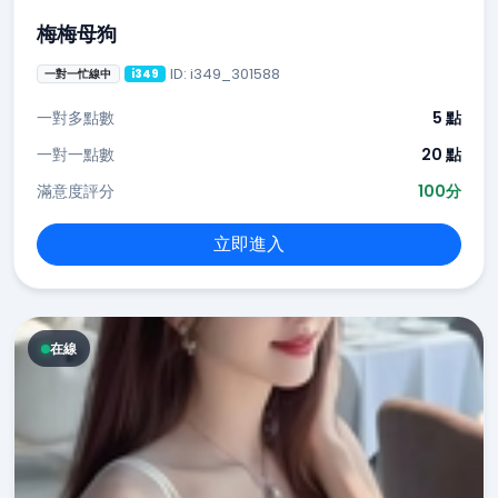
梅梅母狗
ID: i349_301588
一對一忙線中
i349
一對多點數
5 點
一對一點數
20 點
滿意度評分
100分
立即進入
在線