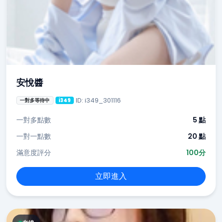
安悅醬
ID: i349_301116
一對多等待中
i349
一對多點數
5 點
一對一點數
20 點
滿意度評分
100分
立即進入