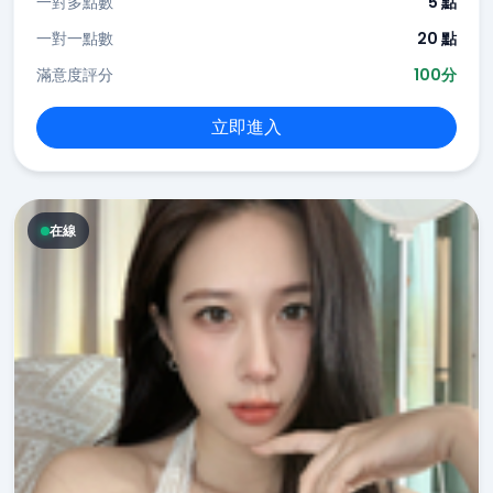
一對多點數
5 點
一對一點數
20 點
滿意度評分
100分
立即進入
在線