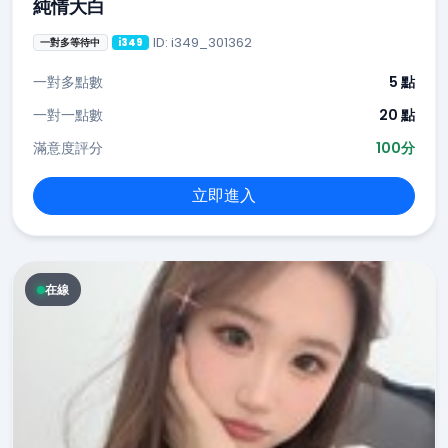
純情大白
ID: i349_301362
一對多等待中
i349
一對多點數
5 點
一對一點數
20 點
滿意度評分
100分
立即進入
在線