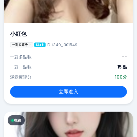
小紅包
ID: i349_301549
一對多等待中
i349
一對多點數
--
一對一點數
15 點
滿意度評分
100分
立即進入
在線