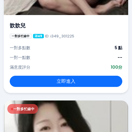
歆歆兒
ID: i349_301225
一對多忙線中
i349
一對多點數
5 點
一對一點數
--
滿意度評分
100分
立即進入
一對多忙線中