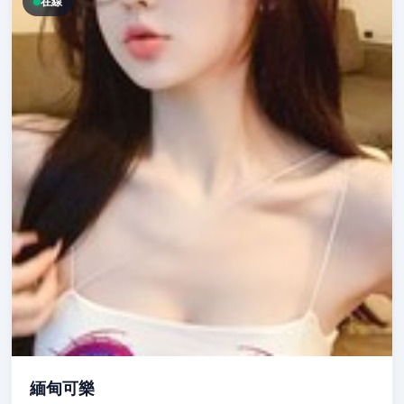
在線
緬甸可樂