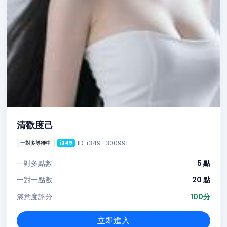
清歡度己
ID: i349_300991
一對多等待中
i349
一對多點數
5 點
一對一點數
20 點
滿意度評分
100分
立即進入