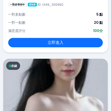
ID: i349_300992
一對多等待中
i349
一對多點數
5 點
一對一點數
20 點
滿意度評分
100分
立即進入
在線