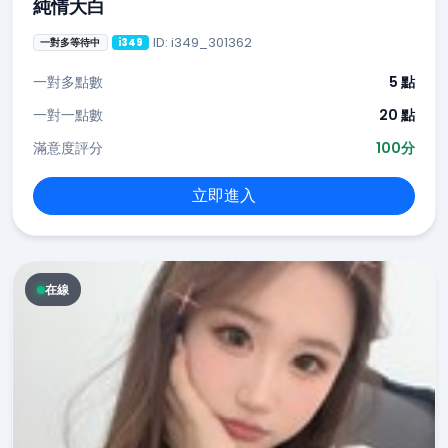
純情大白
ID: i349_301362
一對多等待中
i349
一對多點數
5 點
一對一點數
20 點
滿意度評分
100分
立即進入
在線