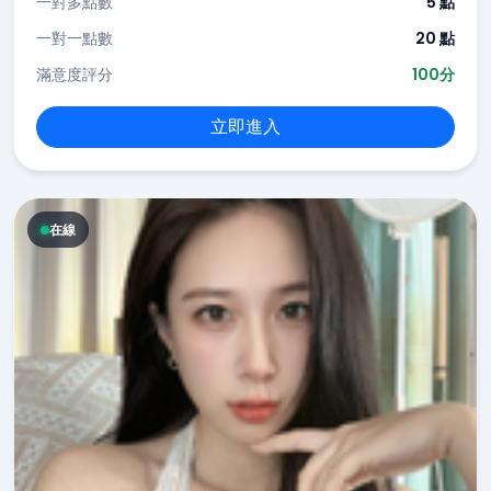
一對多點數
5 點
一對一點數
20 點
滿意度評分
100分
立即進入
在線