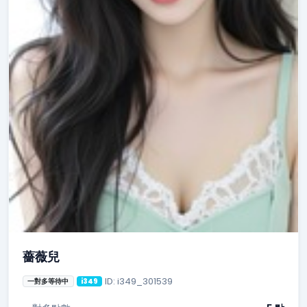
薔薇兒
ID: i349_301539
一對多等待中
i349