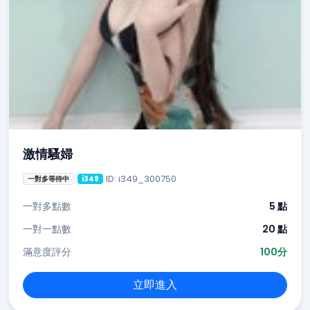
激情騷婦
ID: i349_300750
一對多等待中
i349
一對多點數
5 點
一對一點數
20 點
滿意度評分
100分
立即進入