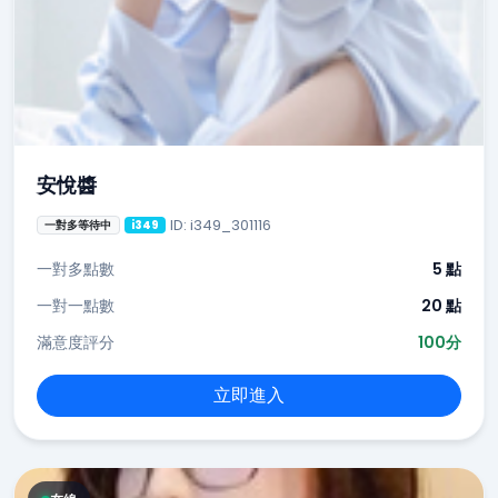
安悅醬
ID: i349_301116
一對多等待中
i349
一對多點數
5 點
一對一點數
20 點
滿意度評分
100分
立即進入