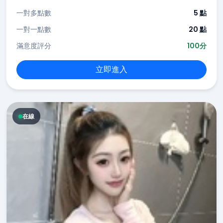
一對多點數
5 點
一對一點數
20 點
滿意度評分
100分
立即進入
在線