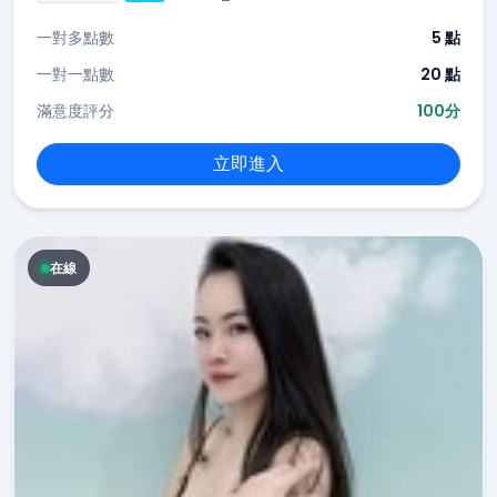
一對多點數
5 點
一對一點數
20 點
滿意度評分
100分
立即進入
在線