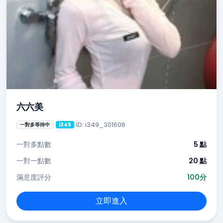
六六美
ID: i349_301606
一對多等待中
i349
一對多點數
5 點
一對一點數
20 點
滿意度評分
100分
立即進入