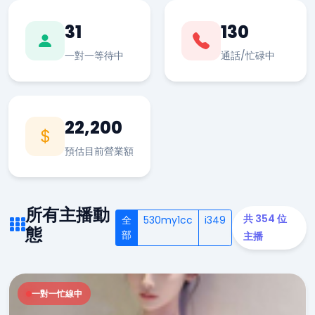
31
130
一對一等待中
通話/忙碌中
22,200
預估目前營業額
所有主播動
共 354 位
全
530my1cc
i349
態
部
主播
一對一忙線中