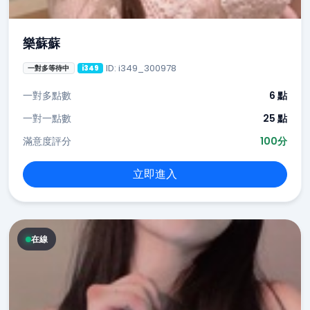
樂蘇蘇
ID: i349_300978
一對多等待中
i349
一對多點數
6 點
一對一點數
25 點
滿意度評分
100分
立即進入
在線