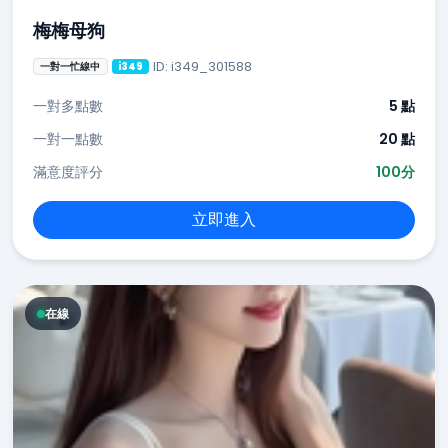
梅梅母狗
ID: i349_301588
一對一忙線中
i349
一對多點數
5 點
一對一點數
20 點
滿意度評分
100分
立即進入
在線