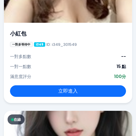
小紅包
ID: i349_301549
一對多等待中
i349
一對多點數
--
一對一點數
15 點
滿意度評分
100分
立即進入
在線