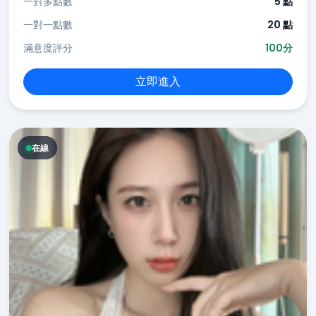
一對多點數
5 點
一對一點數
20 點
滿意度評分
100分
立即進入
在線