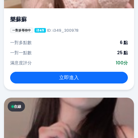
樂蘇蘇
ID: i349_300978
一對多等待中
i349
一對多點數
6 點
一對一點數
25 點
滿意度評分
100分
立即進入
在線