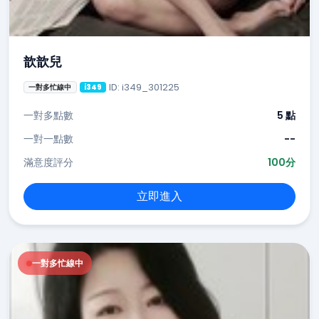
歆歆兒
ID: i349_301225
一對多忙線中
i349
一對多點數
5 點
一對一點數
--
滿意度評分
100分
立即進入
一對多忙線中