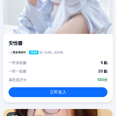
安悅醬
ID: i349_301116
一對多等待中
i349
一對多點數
5 點
一對一點數
20 點
滿意度評分
100分
立即進入