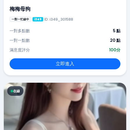
梅梅母狗
ID: i349_301588
一對一忙線中
i349
一對多點數
5 點
一對一點數
20 點
滿意度評分
100分
立即進入
在線