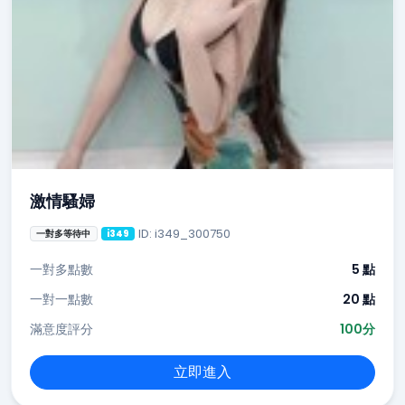
激情騷婦
ID: i349_300750
一對多等待中
i349
一對多點數
5 點
一對一點數
20 點
滿意度評分
100分
立即進入