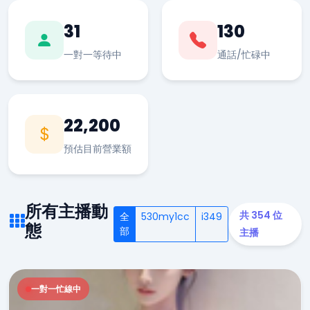
31
130
一對一等待中
通話/忙碌中
22,200
預估目前營業額
所有主播動
共 354 位
全
530my1cc
i349
態
部
主播
一對一忙線中