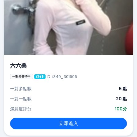
六六美
ID: i349_301606
一對多等待中
i349
一對多點數
5 點
一對一點數
20 點
滿意度評分
100分
立即進入