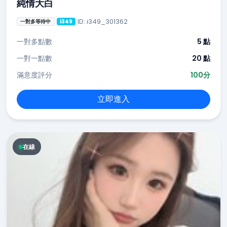
純情大白
ID: i349_301362
一對多等待中
i349
一對多點數
5 點
一對一點數
20 點
滿意度評分
100分
立即進入
在線