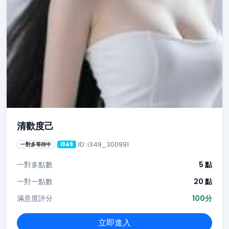
清歡度己
ID: i349_300991
一對多等待中
i349
一對多點數
5 點
一對一點數
20 點
滿意度評分
100分
立即進入