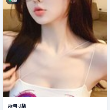
在線
緬甸可樂