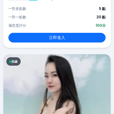
一對多點數
5 點
一對一點數
20 點
滿意度評分
100分
立即進入
在線