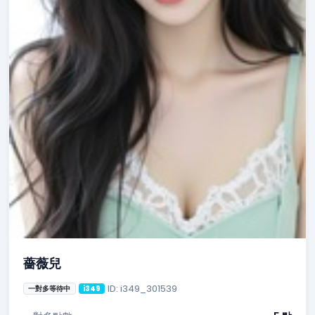
薔薇兒
ID: i349_301539
一對多等待中
i349