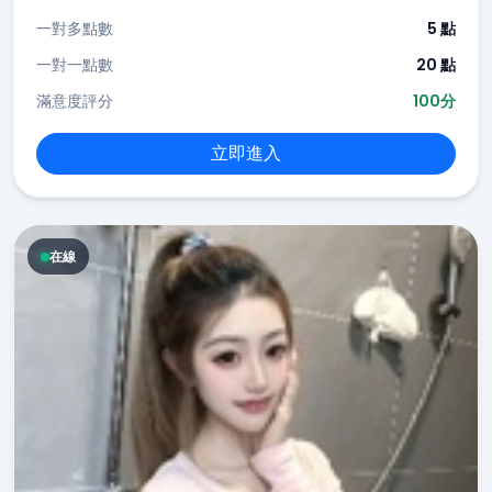
一對多點數
5 點
一對一點數
20 點
滿意度評分
100分
立即進入
在線