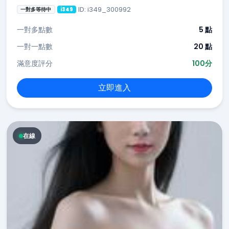
ID: i349_300992
一對多等待中
i349
一對多點數
5 點
一對一點數
20 點
滿意度評分
100分
立即進入
在線