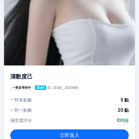
清歡度己
ID: i349_300991
一對多等待中
i349
一對多點數
5 點
一對一點數
20 點
滿意度評分
100分
立即進入