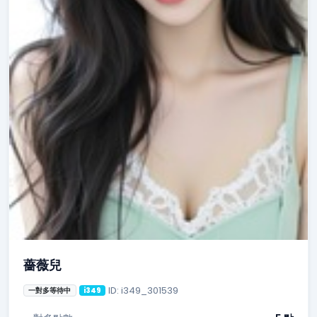
薔薇兒
ID: i349_301539
一對多等待中
i349