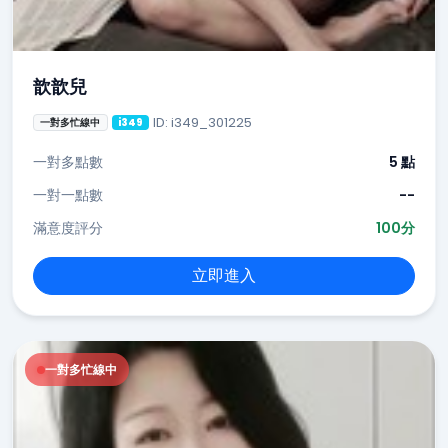
歆歆兒
ID: i349_301225
一對多忙線中
i349
一對多點數
5 點
一對一點數
--
滿意度評分
100分
立即進入
一對多忙線中