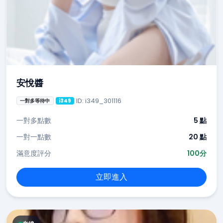
安悅醬
ID: i349_301116
一對多等待中
i349
一對多點數
5 點
一對一點數
20 點
滿意度評分
100分
立即進入