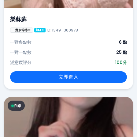
樂蘇蘇
ID: i349_300978
一對多等待中
i349
一對多點數
6 點
一對一點數
25 點
滿意度評分
100分
立即進入
在線