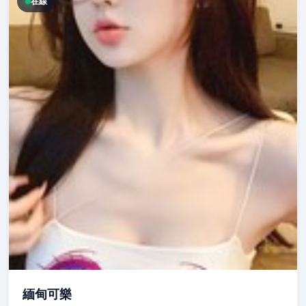
在線
緬甸可樂