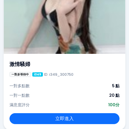
激情騷婦
ID: i349_300750
一對多等待中
i349
一對多點數
5 點
一對一點數
20 點
滿意度評分
100分
立即進入