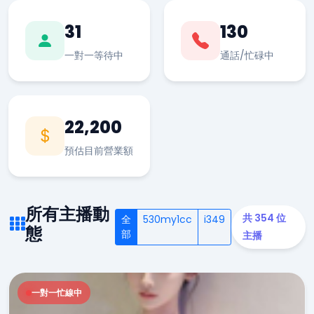
31
130
一對一等待中
通話/忙碌中
22,200
預估目前營業額
所有主播動
共 354 位
全
530my1cc
i349
態
部
主播
一對一忙線中