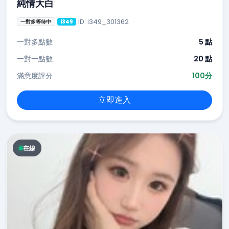
純情大白
ID: i349_301362
一對多等待中
i349
一對多點數
5 點
一對一點數
20 點
滿意度評分
100分
立即進入
在線