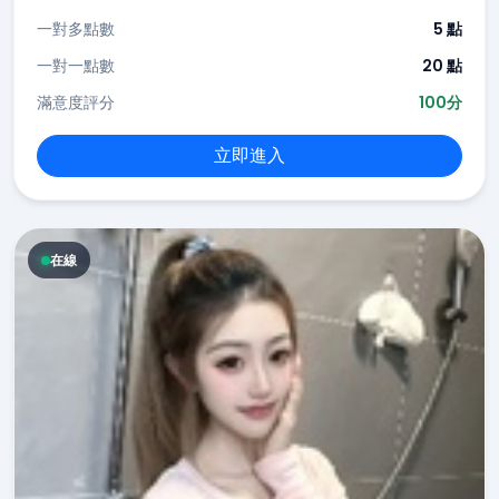
一對多點數
5 點
一對一點數
20 點
滿意度評分
100分
立即進入
在線