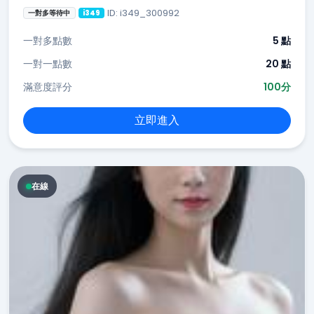
ID: i349_300992
一對多等待中
i349
一對多點數
5 點
一對一點數
20 點
滿意度評分
100分
立即進入
在線