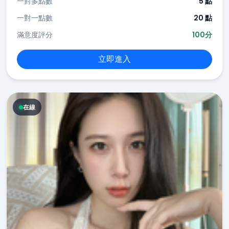
一對多點數
5 點
一對一點數
20 點
滿意度評分
100分
立即進入
在線