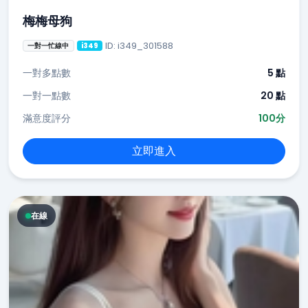
梅梅母狗
ID: i349_301588
一對一忙線中
i349
一對多點數
5 點
一對一點數
20 點
滿意度評分
100分
立即進入
在線