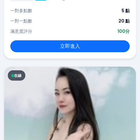
一對多點數
5 點
一對一點數
20 點
滿意度評分
100分
立即進入
在線