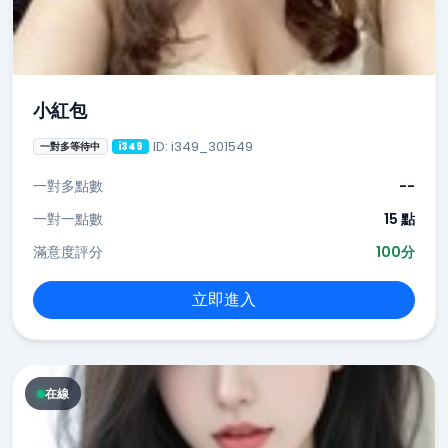
小紅包
ID: i349_301549
一對多等待中
i349
一對多點數
--
一對一點數
15 點
滿意度評分
100分
立即進入
在線