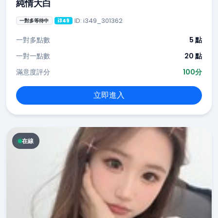
純情大白
ID: i349_301362
一對多等待中
i349
一對多點數
5 點
一對一點數
20 點
滿意度評分
100分
立即進入
在線