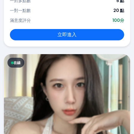
一對多點數
5 點
一對一點數
20 點
滿意度評分
100分
立即進入
在線