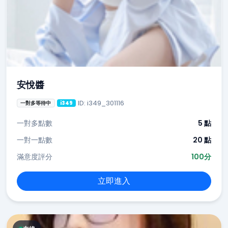
安悅醬
ID: i349_301116
一對多等待中
i349
一對多點數
5 點
一對一點數
20 點
滿意度評分
100分
立即進入