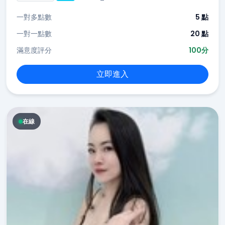
一對多點數
5 點
一對一點數
20 點
滿意度評分
100分
立即進入
在線