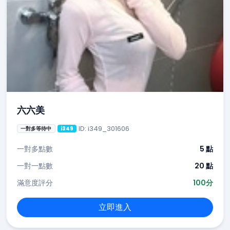
六六美
ID: i349_301606
一對多等待中
i349
一對多點數
5 點
一對一點數
20 點
滿意度評分
100分
立即進入