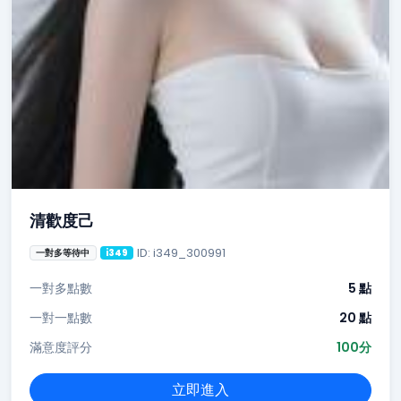
清歡度己
ID: i349_300991
一對多等待中
i349
一對多點數
5 點
一對一點數
20 點
滿意度評分
100分
立即進入