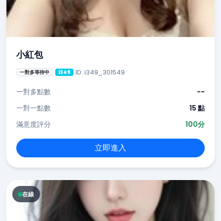
小紅包
ID: i349_301549
一對多等待中
i349
一對多點數
--
一對一點數
15 點
滿意度評分
100分
立即進入
在線