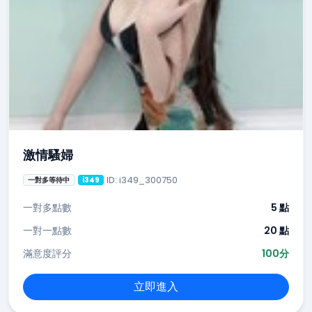
激情騷婦
ID: i349_300750
一對多等待中
i349
一對多點數
5 點
一對一點數
20 點
滿意度評分
100分
立即進入