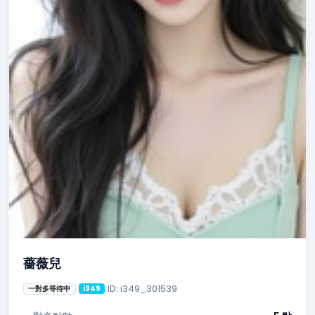
薔薇兒
ID: i349_301539
一對多等待中
i349