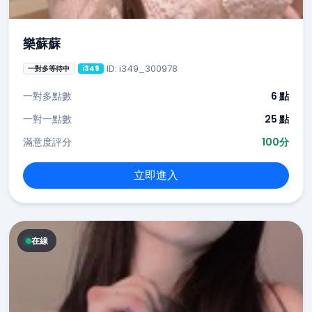
樂蘇蘇
ID: i349_300978
一對多等待中
i349
一對多點數
6 點
一對一點數
25 點
滿意度評分
100分
立即進入
在線