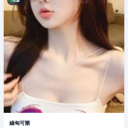
在線
緬甸可樂