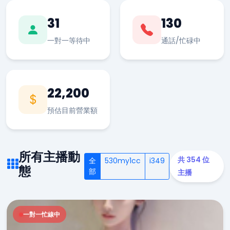
31
130
一對一等待中
通話/忙碌中
22,200
預估目前營業額
所有主播動
共 354 位
全
530my1cc
i349
態
部
主播
一對一忙線中