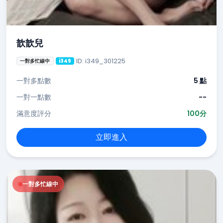
歆歆兒
ID: i349_301225
一對多忙線中
i349
一對多點數
5 點
一對一點數
--
滿意度評分
100分
立即進入
一對多忙線中