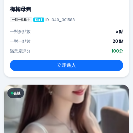
梅梅母狗
ID: i349_301588
一對一忙線中
i349
一對多點數
5 點
一對一點數
20 點
滿意度評分
100分
立即進入
在線