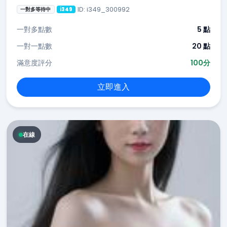
ID: i349_300992
一對多等待中
i349
一對多點數
5 點
一對一點數
20 點
滿意度評分
100分
立即進入
在線