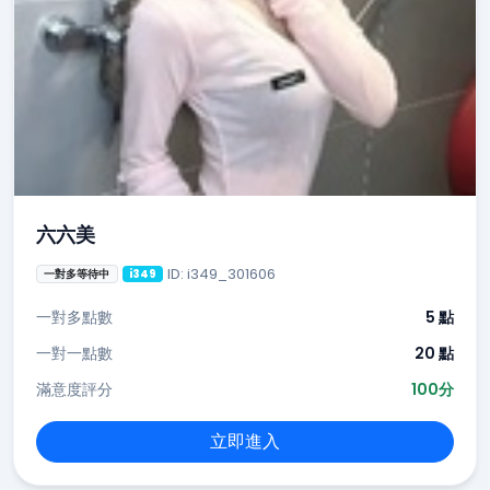
六六美
ID: i349_301606
一對多等待中
i349
一對多點數
5 點
一對一點數
20 點
滿意度評分
100分
立即進入