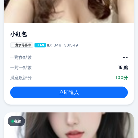
小紅包
ID: i349_301549
一對多等待中
i349
一對多點數
--
一對一點數
15 點
滿意度評分
100分
立即進入
在線