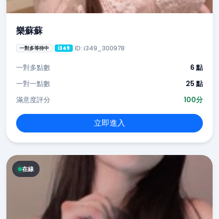
樂蘇蘇
ID: i349_300978
一對多等待中
i349
一對多點數
6 點
一對一點數
25 點
滿意度評分
100分
立即進入
在線