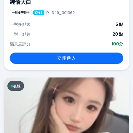
純情大白
ID: i349_301362
一對多等待中
i349
一對多點數
5 點
一對一點數
20 點
滿意度評分
100分
立即進入
在線