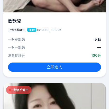
歆歆兒
ID: i349_301225
一對多忙線中
i349
一對多點數
5 點
一對一點數
--
滿意度評分
100分
立即進入
一對多忙線中