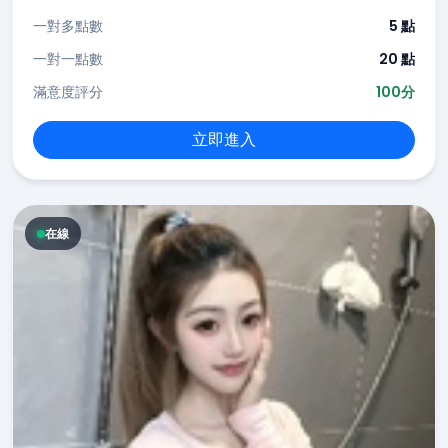
一對多點數
5 點
一對一點數
20 點
滿意度評分
100分
立即進入
在線