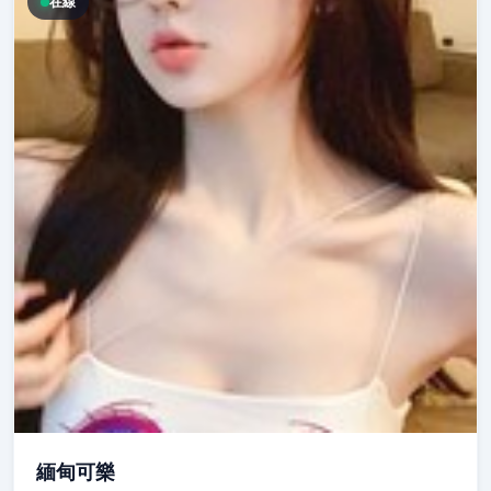
在線
緬甸可樂