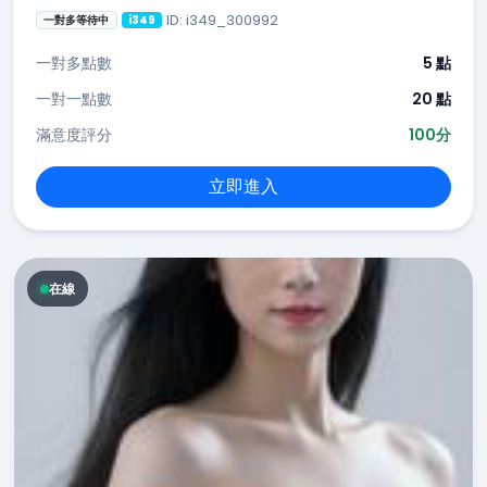
ID: i349_300992
一對多等待中
i349
一對多點數
5 點
一對一點數
20 點
滿意度評分
100分
立即進入
在線