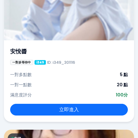
安悅醬
ID: i349_301116
一對多等待中
i349
一對多點數
5 點
一對一點數
20 點
滿意度評分
100分
立即進入