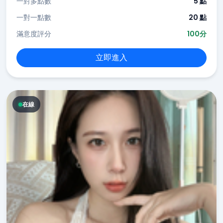
一對多點數
5 點
一對一點數
20 點
滿意度評分
100分
立即進入
在線