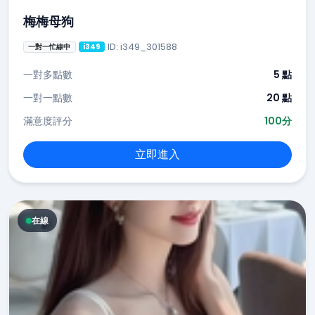
梅梅母狗
ID: i349_301588
一對一忙線中
i349
一對多點數
5 點
一對一點數
20 點
滿意度評分
100分
立即進入
在線