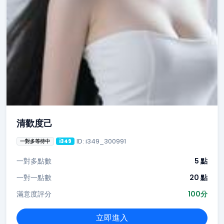
清歡度己
ID: i349_300991
一對多等待中
i349
一對多點數
5 點
一對一點數
20 點
滿意度評分
100分
立即進入