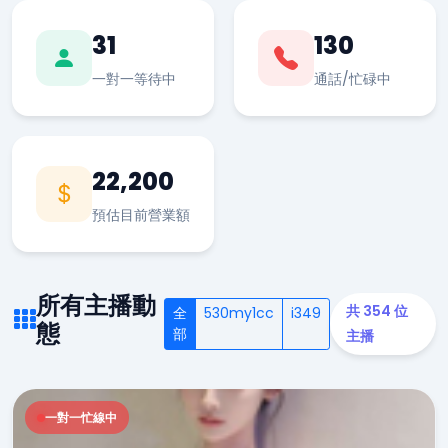
31
130
一對一等待中
通話/忙碌中
22,200
預估目前營業額
所有主播動
共 354 位
全
530my1cc
i349
態
部
主播
一對一忙線中