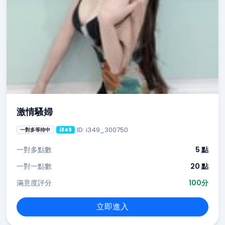
激情騷婦
ID: i349_300750
一對多等待中
i349
一對多點數
5 點
一對一點數
20 點
滿意度評分
100分
立即進入