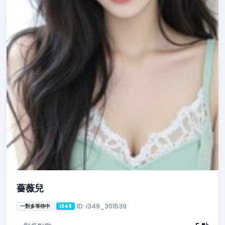
薔薇兒
ID: i349_301539
一對多等待中
i349