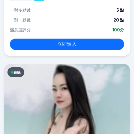
一對多點數
5 點
一對一點數
20 點
滿意度評分
100分
立即進入
在線