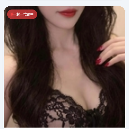
一對一忙線中