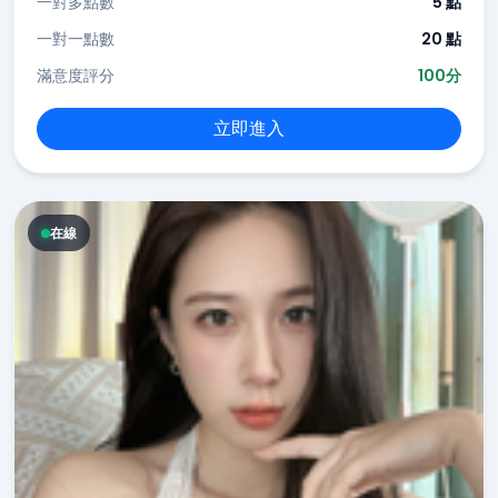
一對多點數
5 點
一對一點數
20 點
滿意度評分
100分
立即進入
在線