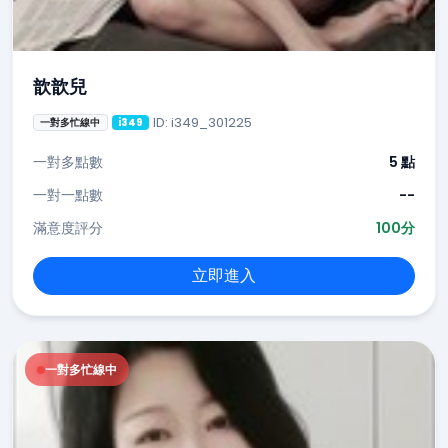
歆歆兒
ID: i349_301225
一對多忙線中
i349
一對多點數
5 點
一對一點數
--
滿意度評分
100分
立即進入
一對多忙線中