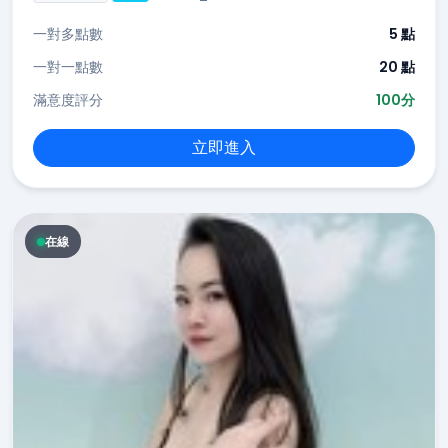
一對多點數
5 點
一對一點數
20 點
滿意度評分
100分
立即進入
在線