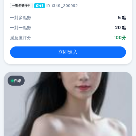
ID: i349_300992
一對多等待中
i349
一對多點數
5 點
一對一點數
20 點
滿意度評分
100分
立即進入
在線