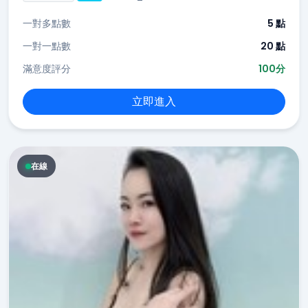
一對多點數
5 點
一對一點數
20 點
滿意度評分
100分
立即進入
在線