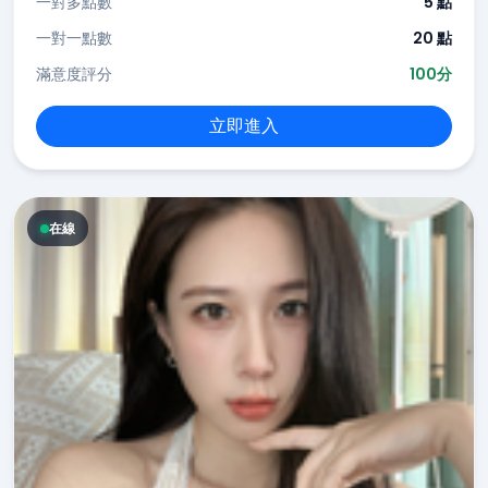
一對多點數
5 點
一對一點數
20 點
滿意度評分
100分
立即進入
在線