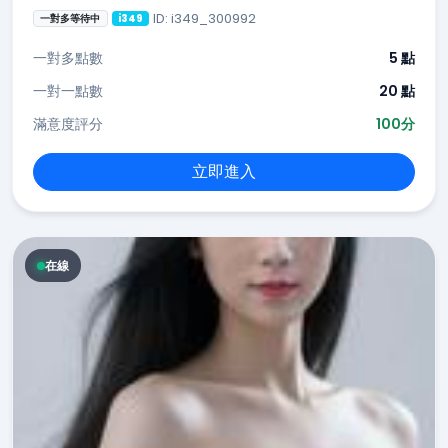
ID: i349_300992
一對多等待中
i349
一對多點數
5 點
一對一點數
20 點
滿意度評分
100分
立即進入
在線