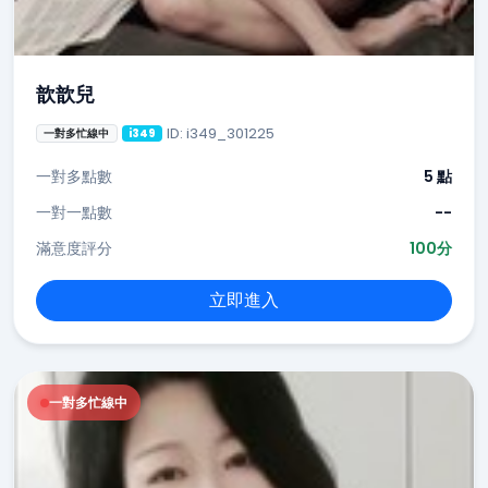
歆歆兒
ID: i349_301225
一對多忙線中
i349
一對多點數
5 點
一對一點數
--
滿意度評分
100分
立即進入
一對多忙線中