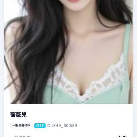
薔薇兒
ID: i349_301539
一對多等待中
i349