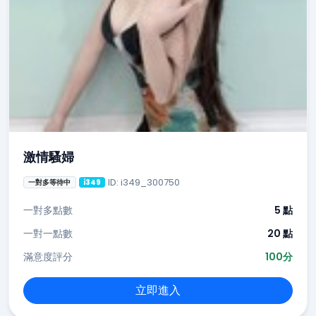
激情騷婦
ID: i349_300750
一對多等待中
i349
一對多點數
5 點
一對一點數
20 點
滿意度評分
100分
立即進入