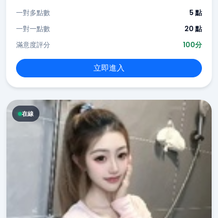
一對多點數
5 點
一對一點數
20 點
滿意度評分
100分
立即進入
在線