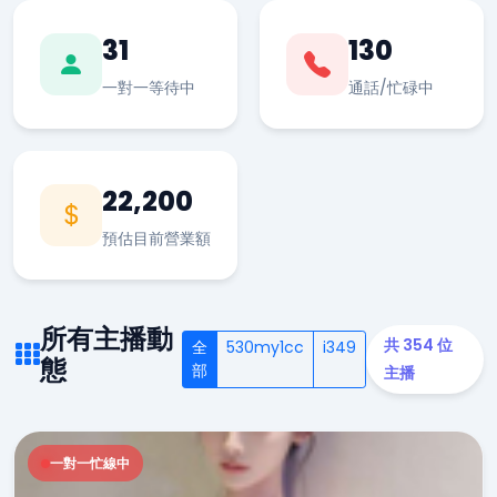
31
130
一對一等待中
通話/忙碌中
22,200
預估目前營業額
所有主播動
共 354 位
全
530my1cc
i349
態
部
主播
一對一忙線中