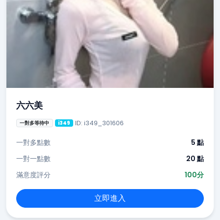
六六美
ID: i349_301606
一對多等待中
i349
一對多點數
5 點
一對一點數
20 點
滿意度評分
100分
立即進入