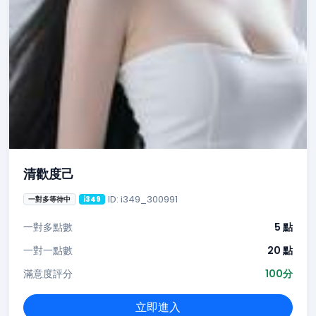
清歡度己
ID: i349_300991
一對多等待中
i349
一對多點數
5 點
一對一點數
20 點
滿意度評分
100分
立即進入