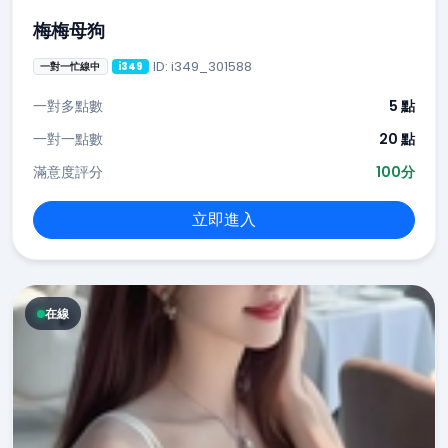
梅梅母狗
ID: i349_301588
一對一忙線中
i349
一對多點數
5 點
一對一點數
20 點
滿意度評分
100分
立即進入
在線