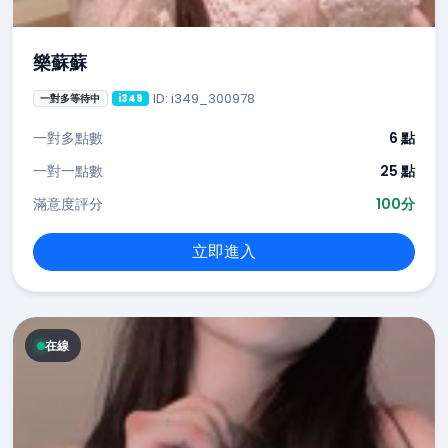
樂蘇蘇
ID: i349_300978
一對多等待中
i349
一對多點數
6 點
一對一點數
25 點
滿意度評分
100分
立即進入
在線