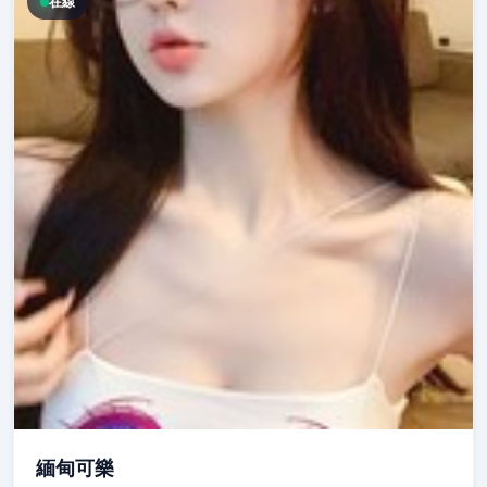
在線
緬甸可樂