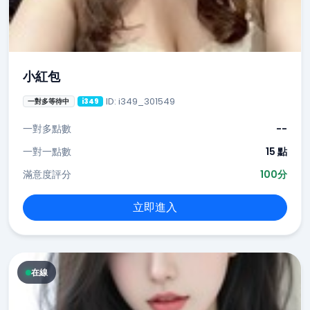
小紅包
ID: i349_301549
一對多等待中
i349
一對多點數
--
一對一點數
15 點
滿意度評分
100分
立即進入
在線