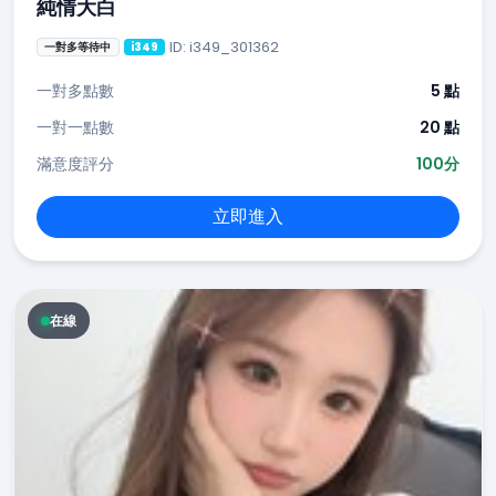
純情大白
ID: i349_301362
一對多等待中
i349
一對多點數
5 點
一對一點數
20 點
滿意度評分
100分
立即進入
在線