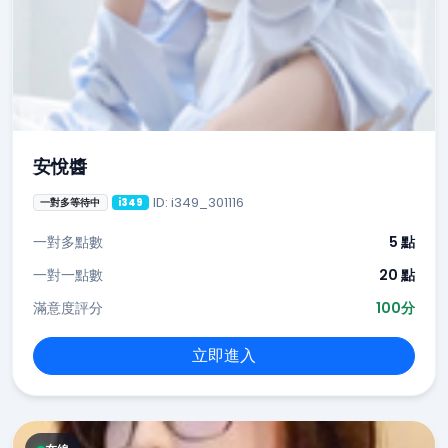
安悅醬
ID: i349_301116
一對多等待中
i349
一對多點數
5 點
一對一點數
20 點
滿意度評分
100分
立即進入