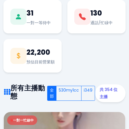
31
130
一對一等待中
通話/忙碌中
22,200
預估目前營業額
所有主播動
共 354 位
全
530my1cc
i349
態
部
主播
一對一忙線中