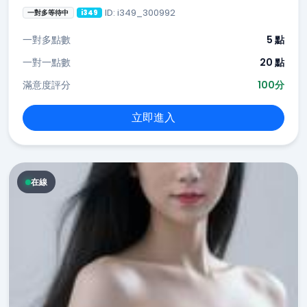
ID: i349_300992
一對多等待中
i349
一對多點數
5 點
一對一點數
20 點
滿意度評分
100分
立即進入
在線