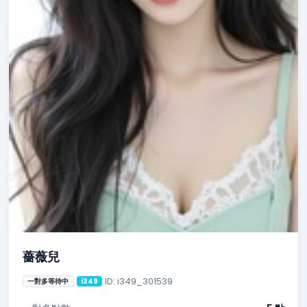
薔薇兒
ID: i349_301539
一對多等待中
i349