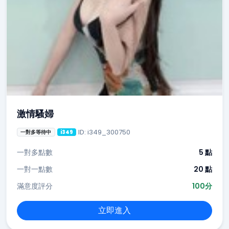
激情騷婦
ID: i349_300750
一對多等待中
i349
一對多點數
5 點
一對一點數
20 點
滿意度評分
100分
立即進入