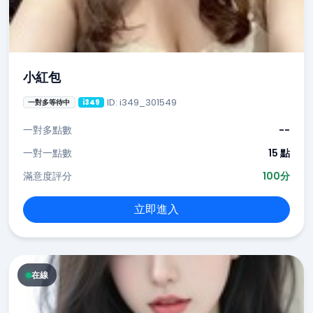
小紅包
ID: i349_301549
一對多等待中
i349
一對多點數
--
一對一點數
15 點
滿意度評分
100分
立即進入
在線