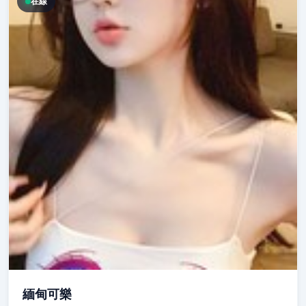
在線
緬甸可樂