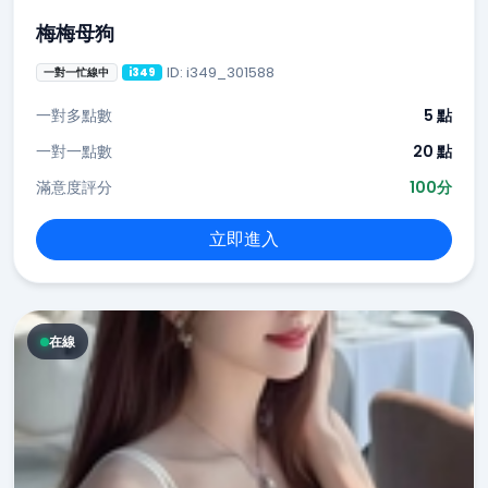
梅梅母狗
ID: i349_301588
一對一忙線中
i349
一對多點數
5 點
一對一點數
20 點
滿意度評分
100分
立即進入
在線