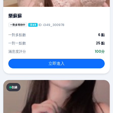
樂蘇蘇
ID: i349_300978
一對多等待中
i349
一對多點數
6 點
一對一點數
25 點
滿意度評分
100分
立即進入
在線