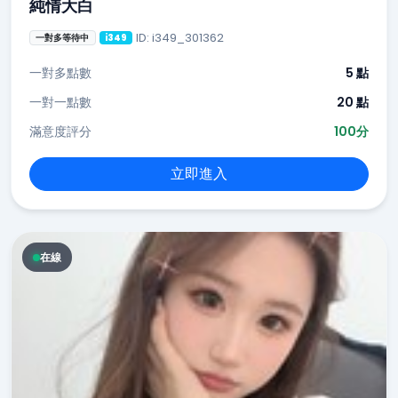
純情大白
ID: i349_301362
一對多等待中
i349
一對多點數
5 點
一對一點數
20 點
滿意度評分
100分
立即進入
在線