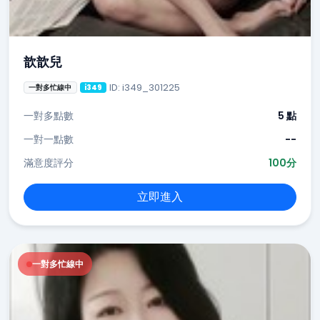
歆歆兒
ID: i349_301225
一對多忙線中
i349
一對多點數
5 點
一對一點數
--
滿意度評分
100分
立即進入
一對多忙線中