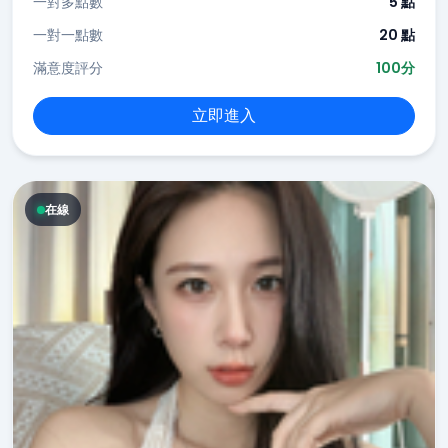
一對多點數
5 點
一對一點數
20 點
滿意度評分
100分
立即進入
在線