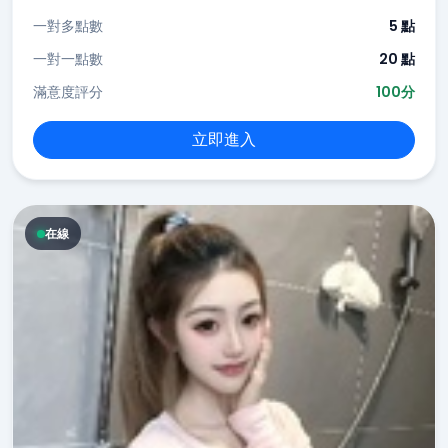
一對多點數
5 點
一對一點數
20 點
滿意度評分
100分
立即進入
在線