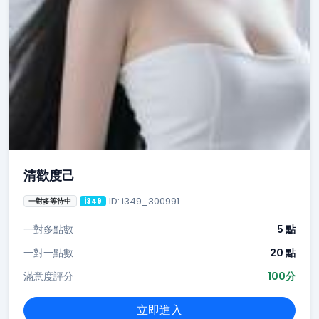
清歡度己
ID: i349_300991
一對多等待中
i349
一對多點數
5 點
一對一點數
20 點
滿意度評分
100分
立即進入