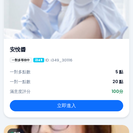
安悅醬
ID: i349_301116
一對多等待中
i349
一對多點數
5 點
一對一點數
20 點
滿意度評分
100分
立即進入