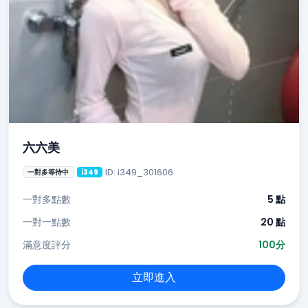
六六美
ID: i349_301606
一對多等待中
i349
一對多點數
5 點
一對一點數
20 點
滿意度評分
100分
立即進入