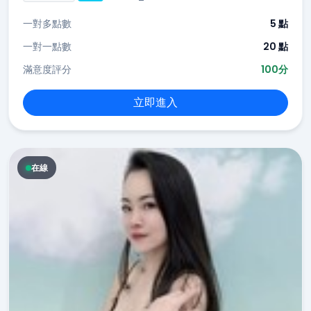
一對多點數
5 點
一對一點數
20 點
滿意度評分
100分
立即進入
在線