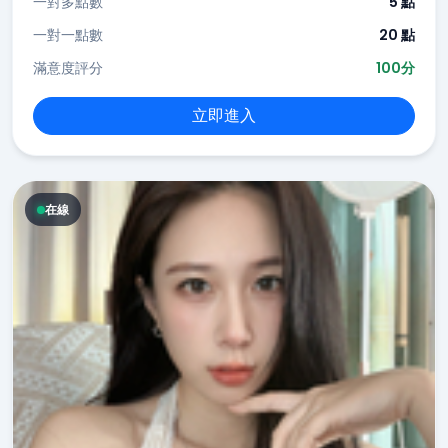
一對多點數
5 點
一對一點數
20 點
滿意度評分
100分
立即進入
在線