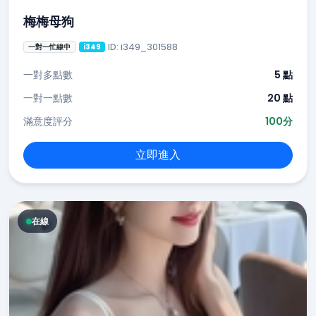
梅梅母狗
ID: i349_301588
一對一忙線中
i349
一對多點數
5 點
一對一點數
20 點
滿意度評分
100分
立即進入
在線