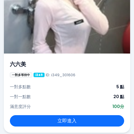
六六美
ID: i349_301606
一對多等待中
i349
一對多點數
5 點
一對一點數
20 點
滿意度評分
100分
立即進入