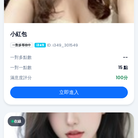
小紅包
ID: i349_301549
一對多等待中
i349
一對多點數
--
一對一點數
15 點
滿意度評分
100分
立即進入
在線