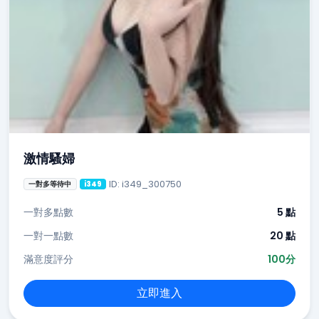
激情騷婦
ID: i349_300750
一對多等待中
i349
一對多點數
5 點
一對一點數
20 點
滿意度評分
100分
立即進入