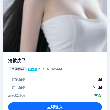
清歡度己
ID: i349_300991
一對多等待中
i349
一對多點數
5 點
一對一點數
20 點
滿意度評分
100分
立即進入