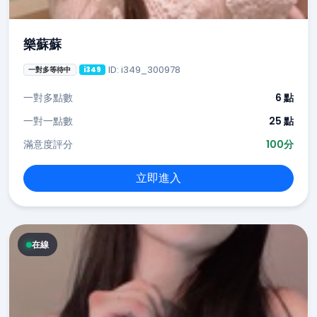
樂蘇蘇
ID: i349_300978
一對多等待中
i349
一對多點數
6 點
一對一點數
25 點
滿意度評分
100分
立即進入
在線