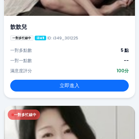
歆歆兒
ID: i349_301225
一對多忙線中
i349
一對多點數
5 點
一對一點數
--
滿意度評分
100分
立即進入
一對多忙線中