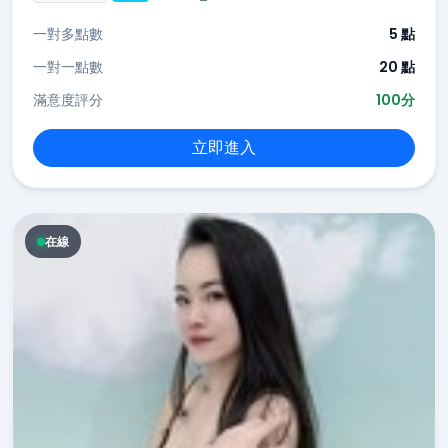
一對多點數
5 點
一對一點數
20 點
滿意度評分
100分
立即進入
在線