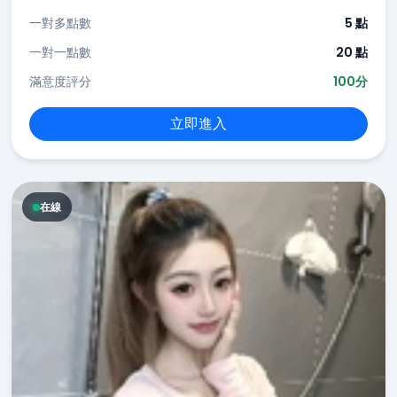
一對多點數
5 點
一對一點數
20 點
滿意度評分
100分
立即進入
在線