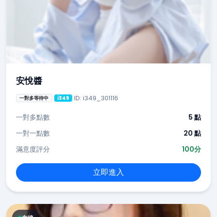
安悅醬
ID: i349_301116
一對多等待中
i349
一對多點數
5 點
一對一點數
20 點
滿意度評分
100分
立即進入