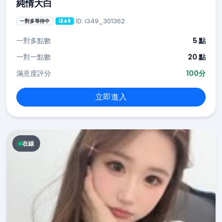
純情大白
ID: i349_301362
一對多等待中
i349
一對多點數
5 點
一對一點數
20 點
滿意度評分
100分
立即進入
在線