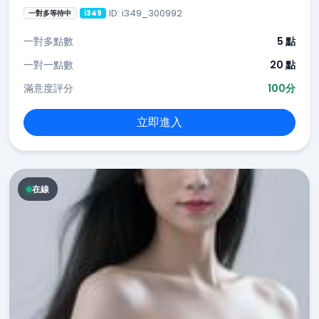
ID: i349_300992
一對多等待中
i349
一對多點數
5 點
一對一點數
20 點
滿意度評分
100分
立即進入
在線