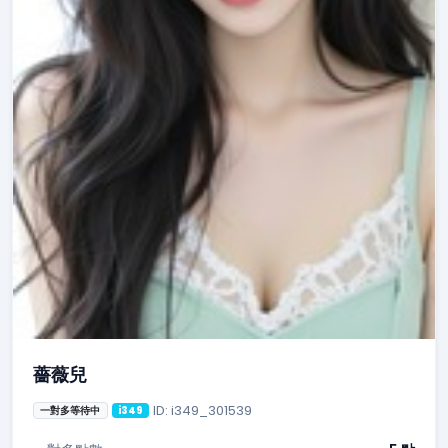
薔薇兒
ID: i349_301539
一對多等待中
i349