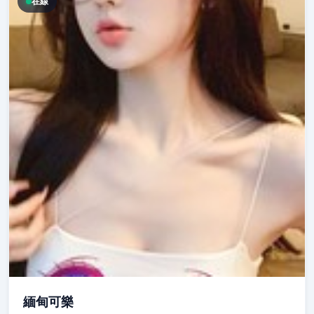
在線
緬甸可樂