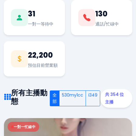
31
130
一對一等待中
通話/忙碌中
22,200
預估目前營業額
所有主播動
共 354 位
全
530my1cc
i349
態
部
主播
一對一忙線中