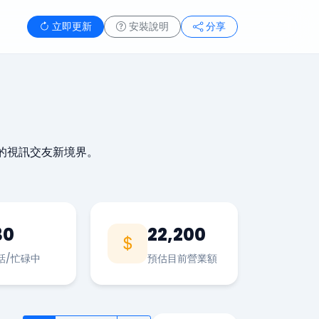
立即更新
安裝說明
分享
的視訊交友新境界。
30
22,200
話/忙碌中
預估目前營業額