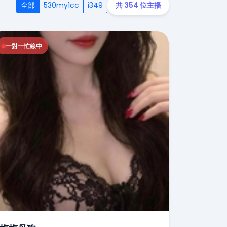
全部
530my1cc
i349
共 354 位主播
一對一忙線中