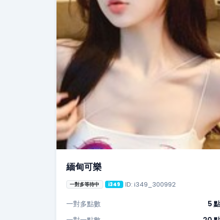
緬甸可樂
ID: i349_300992
一對多等待中
i349
一對多點數
5 