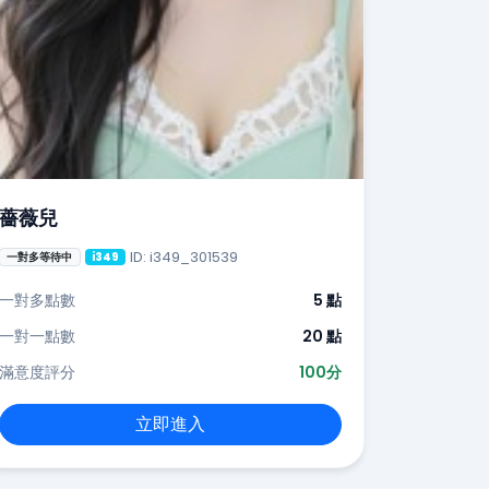
薔薇兒
ID: i349_301539
一對多等待中
i349
一對多點數
5 點
一對一點數
20 點
滿意度評分
100分
立即進入