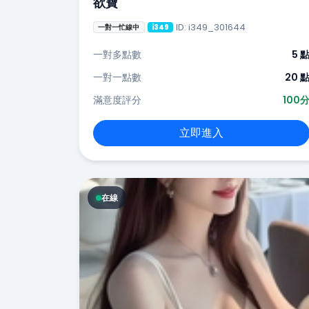
欲寶
ID: i349_301644
一對一忙線中
i349
一對多點數
5 
一對一點數
20 
滿意度評分
100
立即進入
在線