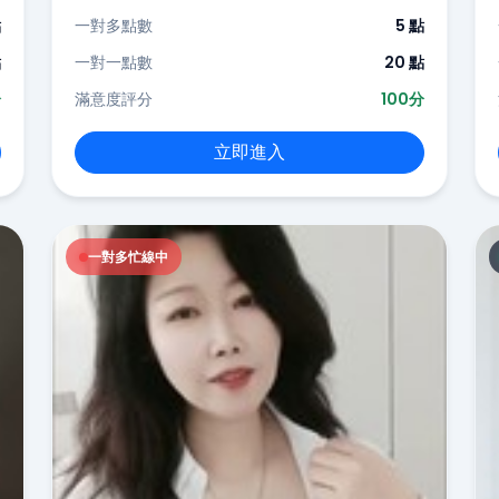
點
一對多點數
5 點
點
一對一點數
20 點
分
滿意度評分
100分
立即進入
一對多忙線中