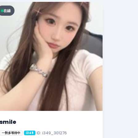
在線
smile
ID: i349_301276
一對多等待中
i349