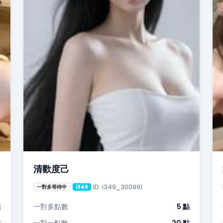
清歡度己
ID: i349_300991
一對多等待中
i349
點
一對多點數
5 點