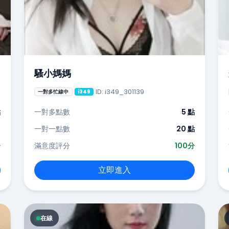
騷小媽媽
ID: i349_301139
一對多忙線中
i349
點
一對多點數
5 點
-
一對一點數
20 點
分
滿意度評分
100分
立即進入
在線