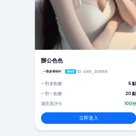
辦公色色
ID: i349_301569
一對多等待中
i349
一對多點數
5 
一對一點數
20 
滿意度評分
100
立即進入