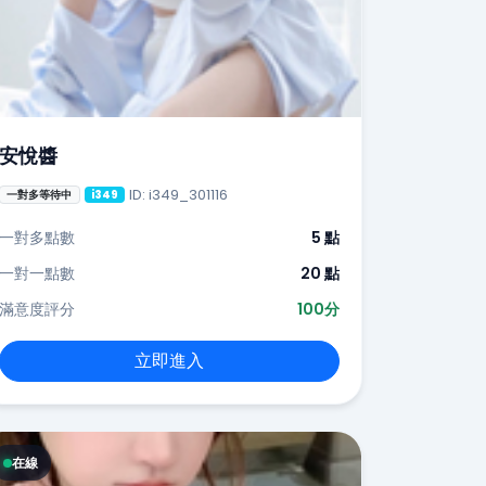
安悅醬
ID: i349_301116
一對多等待中
i349
一對多點數
5 點
一對一點數
20 點
滿意度評分
100分
立即進入
在線