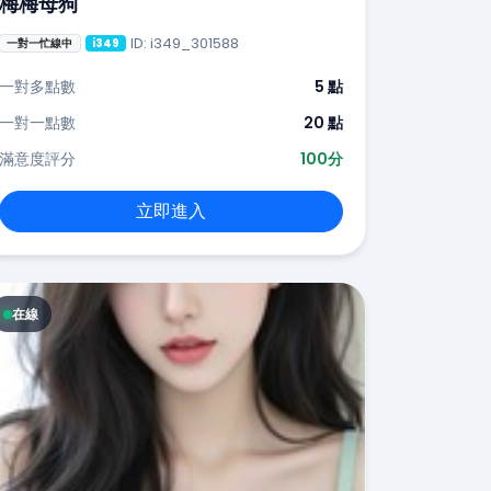
梅梅母狗
ID: i349_301588
一對一忙線中
i349
一對多點數
5 點
一對一點數
20 點
滿意度評分
100分
立即進入
在線