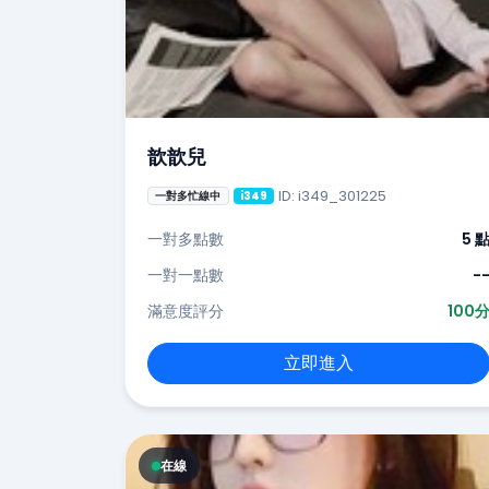
歆歆兒
ID: i349_301225
一對多忙線中
i349
一對多點數
5 
一對一點數
-
滿意度評分
100
立即進入
在線