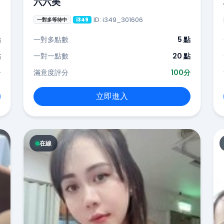
六六美
ID: i349_301606
一對多等待中
i349
點
一對多點數
5 點
點
一對一點數
20 點
分
滿意度評分
100分
立即進入
在線