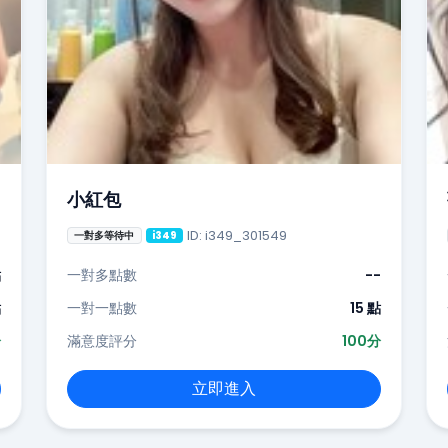
小紅包
ID: i349_301549
一對多等待中
i349
點
一對多點數
--
點
一對一點數
15 點
分
滿意度評分
100分
立即進入