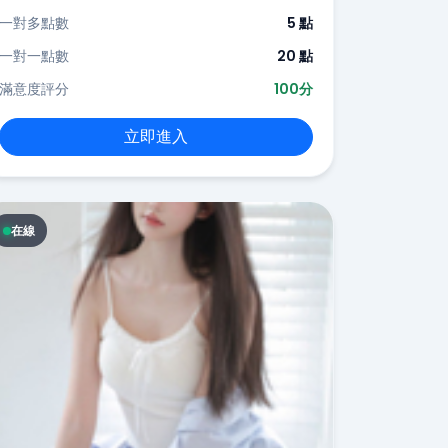
一對多點數
5 點
一對一點數
20 點
滿意度評分
100分
立即進入
在線