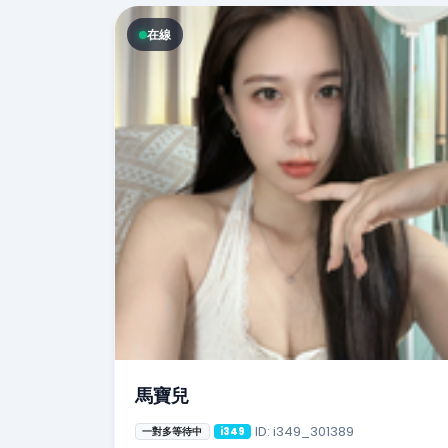
在線
馬寶兒
ID: i349_301389
一對多等待中
i349