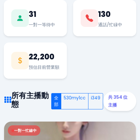
31
130
一對一等待中
通話/忙碌中
22,200
預估目前營業額
所有主播動
共 354 位
全
530my1cc
i349
態
部
主播
一對一忙線中