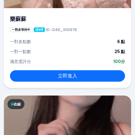
樂蘇蘇
ID: i349_300978
一對多等待中
i349
一對多點數
6 點
一對一點數
25 點
滿意度評分
100分
立即進入
在線