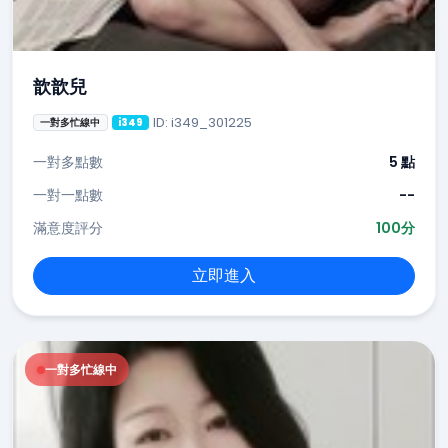
歆歆兒
ID: i349_301225
一對多忙線中
i349
一對多點數
5 點
一對一點數
--
滿意度評分
100分
立即進入
一對多忙線中