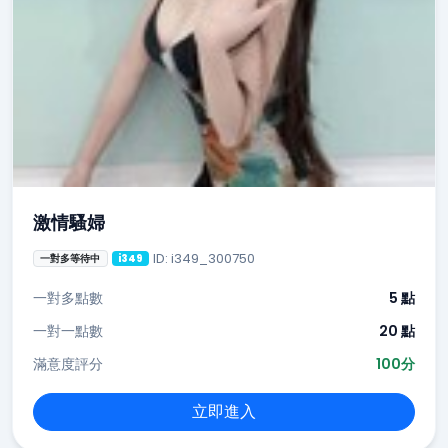
激情騷婦
ID: i349_300750
一對多等待中
i349
一對多點數
5 點
一對一點數
20 點
滿意度評分
100分
立即進入