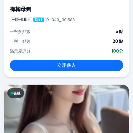
梅梅母狗
ID: i349_301588
一對一忙線中
i349
一對多點數
5 點
一對一點數
20 點
滿意度評分
100分
立即進入
在線