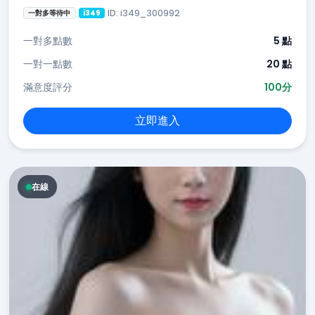
ID: i349_300992
一對多等待中
i349
一對多點數
5 點
一對一點數
20 點
滿意度評分
100分
立即進入
在線