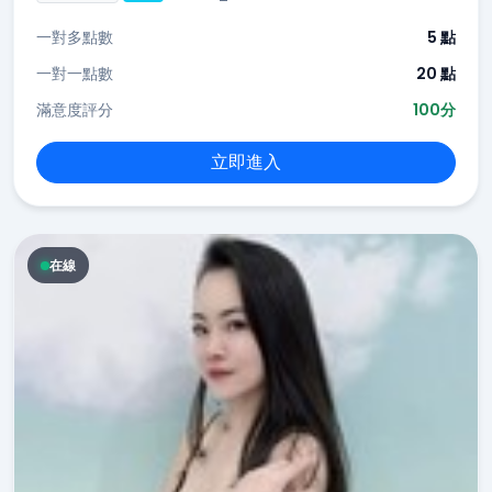
一對多點數
5 點
一對一點數
20 點
滿意度評分
100分
立即進入
在線