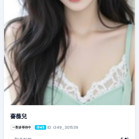
薔薇兒
ID: i349_301539
一對多等待中
i349