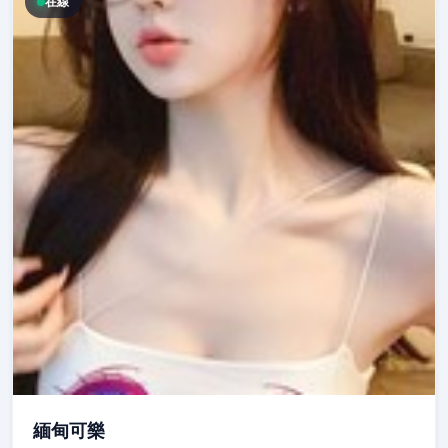
在線
緬甸可樂