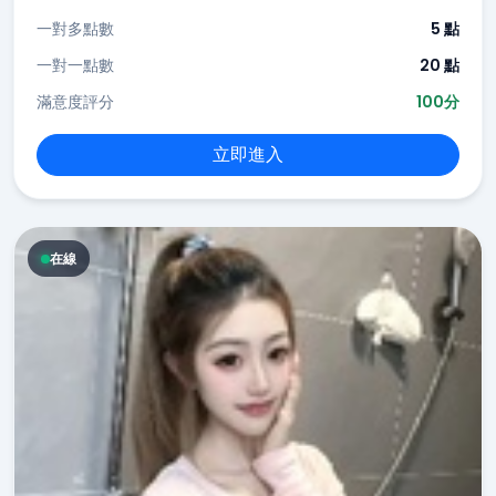
一對多點數
5 點
一對一點數
20 點
滿意度評分
100分
立即進入
在線