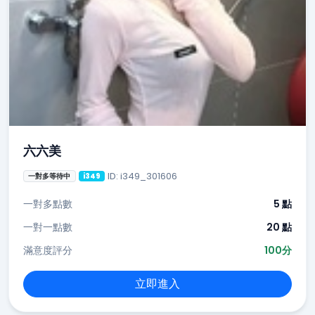
六六美
ID: i349_301606
一對多等待中
i349
一對多點數
5 點
一對一點數
20 點
滿意度評分
100分
立即進入