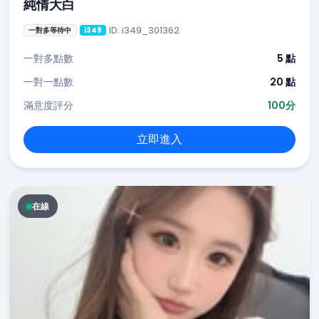
純情大白
ID: i349_301362
一對多等待中
i349
一對多點數
5 點
一對一點數
20 點
滿意度評分
100分
立即進入
在線