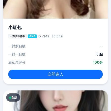
小紅包
ID: i349_301549
一對多等待中
i349
一對多點數
--
一對一點數
15 點
滿意度評分
100分
立即進入
在線