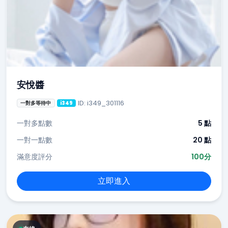
安悅醬
ID: i349_301116
一對多等待中
i349
一對多點數
5 點
一對一點數
20 點
滿意度評分
100分
立即進入