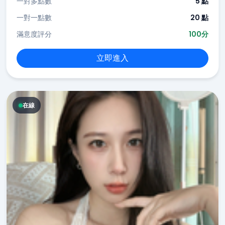
一對多點數
5 點
一對一點數
20 點
滿意度評分
100分
立即進入
在線