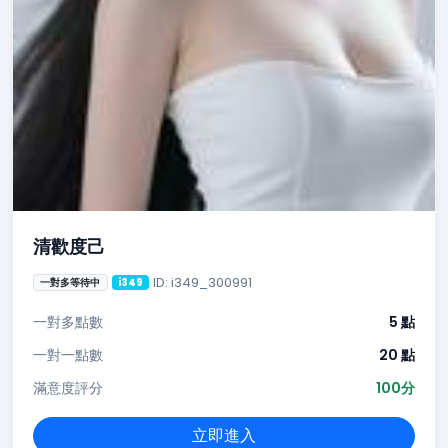
清歡度己
ID: i349_300991
一對多等待中
i349
一對多點數
5 點
一對一點數
20 點
滿意度評分
100分
立即進入