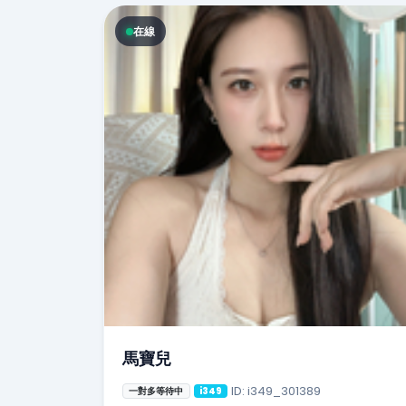
在線
馬寶兒
ID: i349_301389
一對多等待中
i349