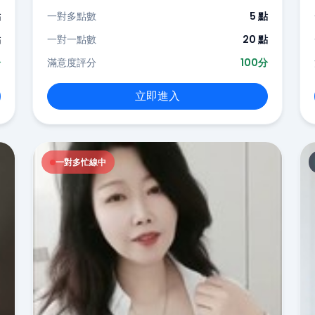
點
一對多點數
5 點
點
一對一點數
20 點
分
滿意度評分
100分
立即進入
一對多忙線中