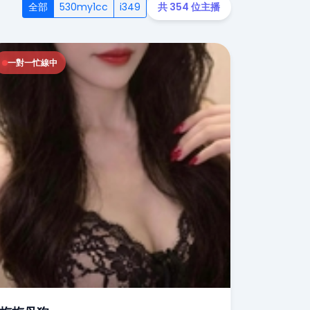
全部
530my1cc
i349
共 354 位主播
一對一忙線中