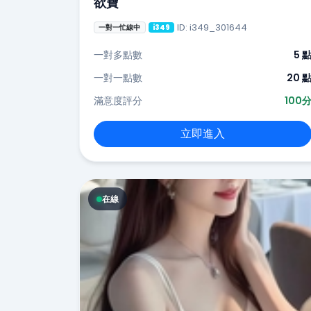
欲寶
ID: i349_301644
一對一忙線中
i349
一對多點數
5 
一對一點數
20 
滿意度評分
100
立即進入
在線