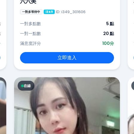
六六美
ID: i349_301606
一對多等待中
i349
點
一對多點數
5 點
點
一對一點數
20 點
分
滿意度評分
100分
立即進入
在線