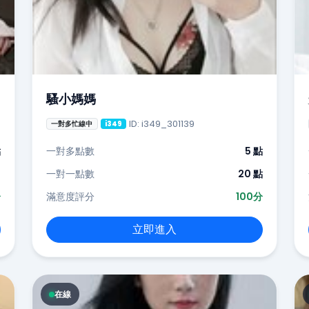
騷小媽媽
ID: i349_301139
一對多忙線中
i349
點
一對多點數
5 點
-
一對一點數
20 點
分
滿意度評分
100分
立即進入
在線