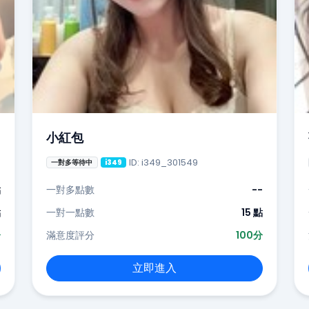
小紅包
ID: i349_301549
一對多等待中
i349
點
一對多點數
--
點
一對一點數
15 點
分
滿意度評分
100分
立即進入