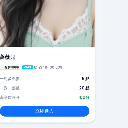
薔薇兒
ID: i349_301539
一對多等待中
i349
一對多點數
5 點
一對一點數
20 點
滿意度評分
100分
立即進入