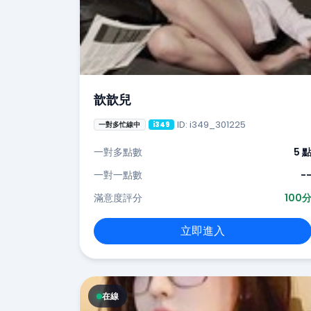
歆歆兒
ID: i349_301225
一對多忙線中
i349
一對多點數
5 
一對一點數
-
滿意度評分
100
立即進入
在線