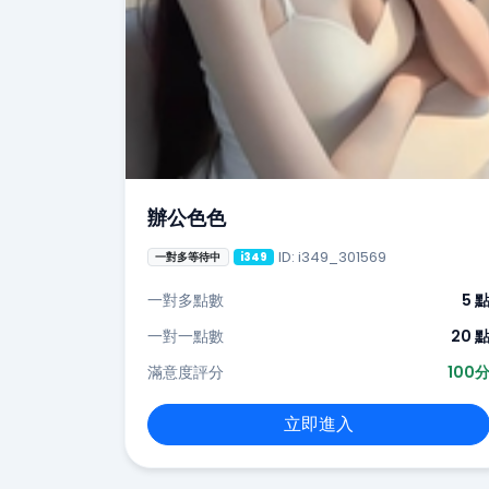
辦公色色
ID: i349_301569
一對多等待中
i349
一對多點數
5 
一對一點數
20 
滿意度評分
100
立即進入