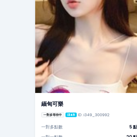
緬甸可樂
ID: i349_300992
一對多等待中
i349
一對多點數
5 