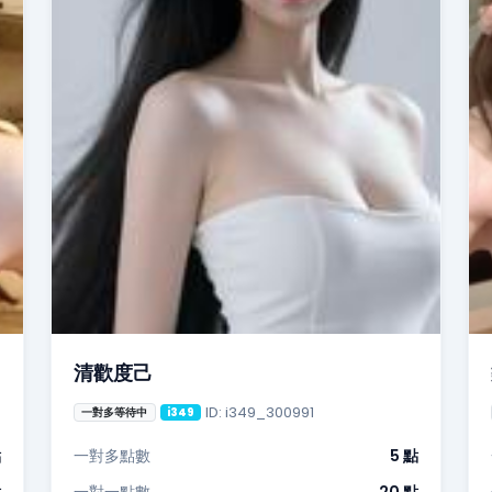
清歡度己
ID: i349_300991
一對多等待中
i349
點
一對多點數
5 點