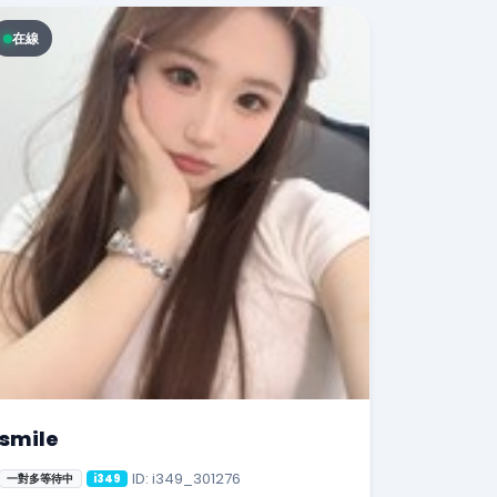
在線
smile
ID: i349_301276
一對多等待中
i349