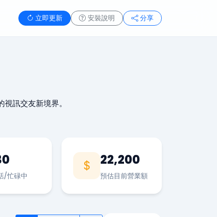
立即更新
安裝說明
分享
的視訊交友新境界。
30
22,200
話/忙碌中
預估目前營業額