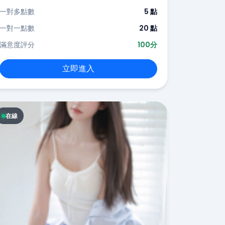
一對多點數
5 點
一對一點數
20 點
滿意度評分
100分
立即進入
在線