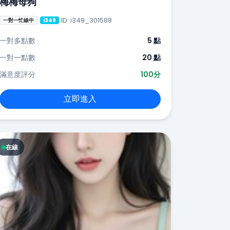
梅梅母狗
ID: i349_301588
一對一忙線中
i349
一對多點數
5 點
一對一點數
20 點
滿意度評分
100分
立即進入
在線