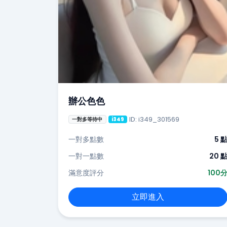
辦公色色
ID: i349_301569
一對多等待中
i349
一對多點數
5 
一對一點數
20 
滿意度評分
100
立即進入