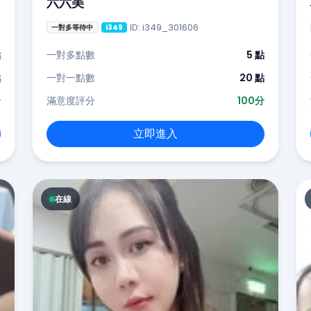
六六美
ID: i349_301606
一對多等待中
i349
點
一對多點數
5 點
點
一對一點數
20 點
分
滿意度評分
100分
立即進入
在線