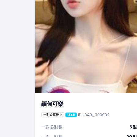
緬甸可樂
ID: i349_300992
一對多等待中
i349
一對多點數
5 