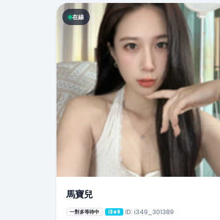
在線
馬寶兒
ID: i349_301389
一對多等待中
i349