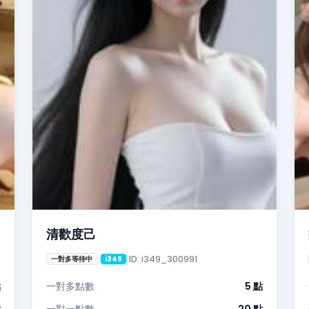
清歡度己
ID: i349_300991
一對多等待中
i349
點
一對多點數
5 點