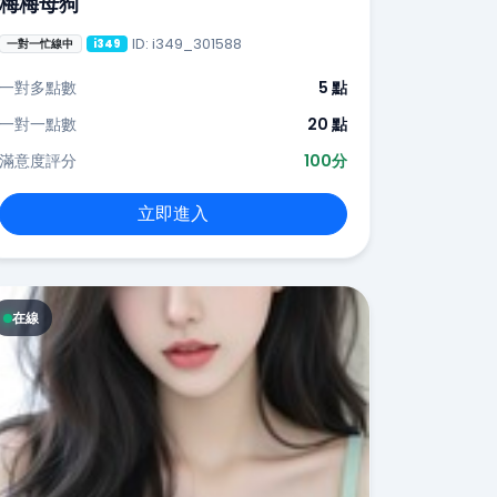
梅梅母狗
ID: i349_301588
一對一忙線中
i349
一對多點數
5 點
一對一點數
20 點
滿意度評分
100分
立即進入
在線