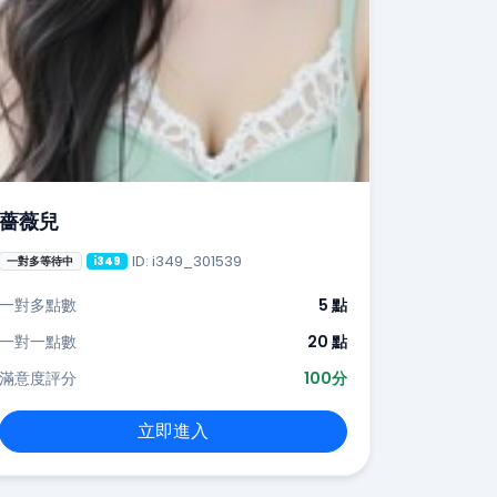
薔薇兒
ID: i349_301539
一對多等待中
i349
一對多點數
5 點
一對一點數
20 點
滿意度評分
100分
立即進入