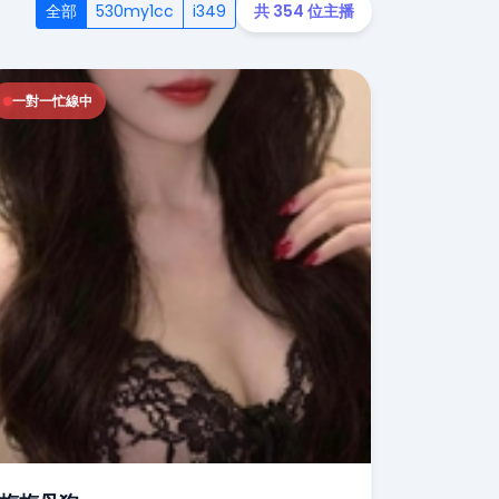
全部
530my1cc
i349
共 354 位主播
一對一忙線中