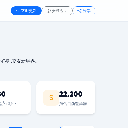
立即更新
安裝說明
分享
的視訊交友新境界。
30
22,200
話/忙碌中
預估目前營業額