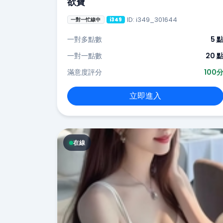
欲寶
ID: i349_301644
一對一忙線中
i349
一對多點數
5 
一對一點數
20 
滿意度評分
100
立即進入
在線