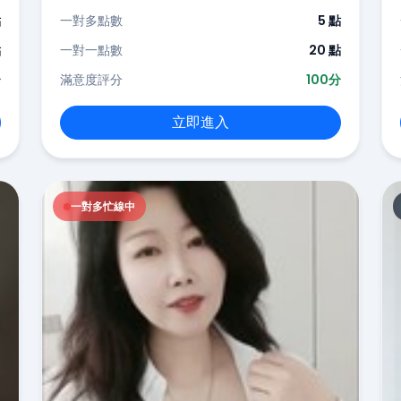
點
一對多點數
5 點
點
一對一點數
20 點
分
滿意度評分
100分
立即進入
一對多忙線中