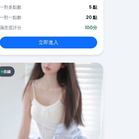
一對多點數
5 點
一對一點數
20 點
滿意度評分
100分
立即進入
在線