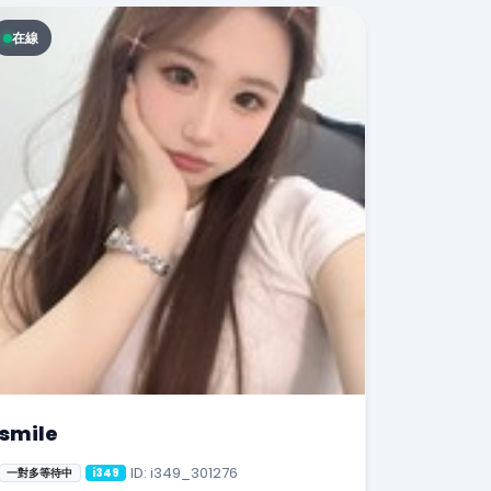
在線
smile
ID: i349_301276
一對多等待中
i349