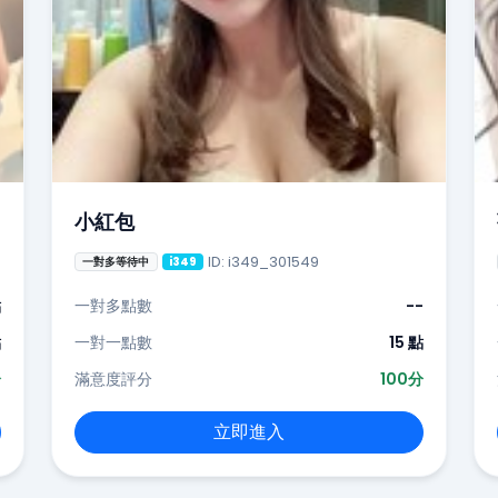
小紅包
ID: i349_301549
一對多等待中
i349
點
一對多點數
--
點
一對一點數
15 點
分
滿意度評分
100分
立即進入