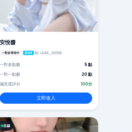
安悅醬
ID: i349_301116
一對多等待中
i349
一對多點數
5 點
一對一點數
20 點
滿意度評分
100分
立即進入
在線