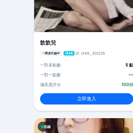
歆歆兒
ID: i349_301225
一對多忙線中
i349
一對多點數
5 
一對一點數
-
滿意度評分
100
立即進入
在線