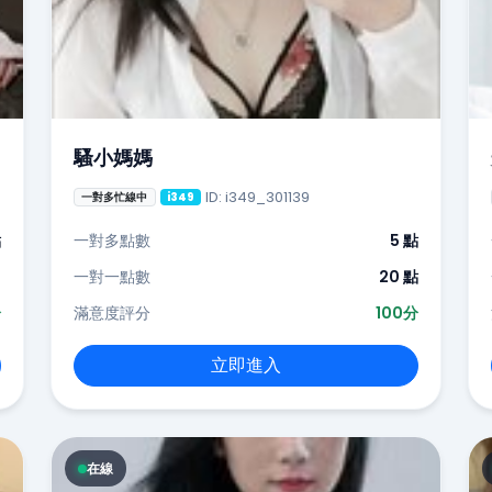
騷小媽媽
ID: i349_301139
一對多忙線中
i349
點
一對多點數
5 點
-
一對一點數
20 點
分
滿意度評分
100分
立即進入
在線