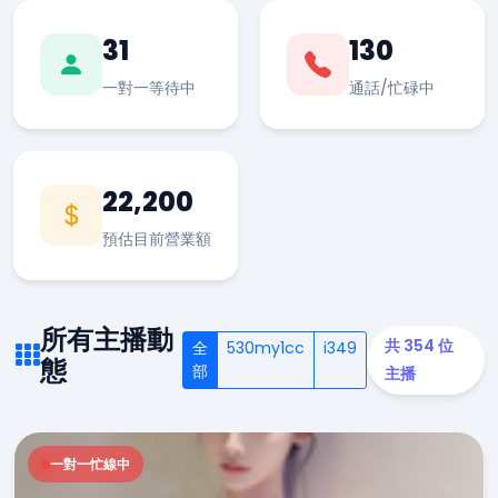
31
130
一對一等待中
通話/忙碌中
22,200
預估目前營業額
所有主播動
共 354 位
全
530my1cc
i349
態
部
主播
一對一忙線中