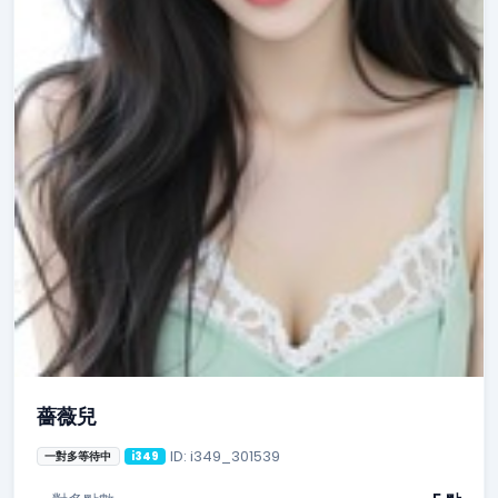
薔薇兒
ID: i349_301539
一對多等待中
i349