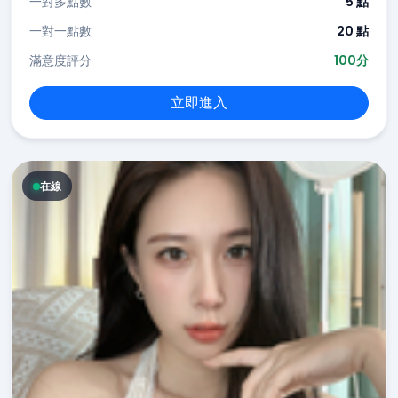
一對多點數
5 點
一對一點數
20 點
滿意度評分
100分
立即進入
在線