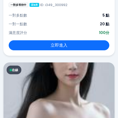
ID: i349_300992
一對多等待中
i349
一對多點數
5 點
一對一點數
20 點
滿意度評分
100分
立即進入
在線