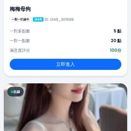
梅梅母狗
ID: i349_301588
一對一忙線中
i349
一對多點數
5 點
一對一點數
20 點
滿意度評分
100分
立即進入
在線