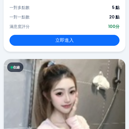
一對多點數
5 點
一對一點數
20 點
滿意度評分
100分
立即進入
在線