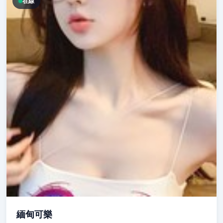
在線
緬甸可樂