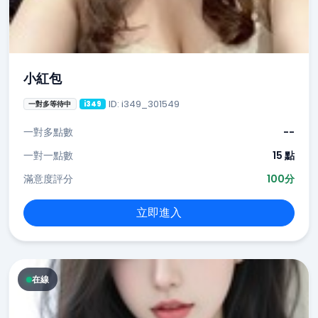
小紅包
ID: i349_301549
一對多等待中
i349
一對多點數
--
一對一點數
15 點
滿意度評分
100分
立即進入
在線