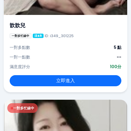
歆歆兒
ID: i349_301225
一對多忙線中
i349
一對多點數
5 點
一對一點數
--
滿意度評分
100分
立即進入
一對多忙線中