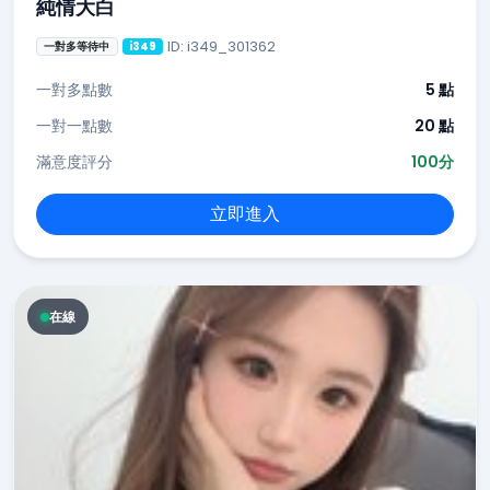
純情大白
ID: i349_301362
一對多等待中
i349
一對多點數
5 點
一對一點數
20 點
滿意度評分
100分
立即進入
在線