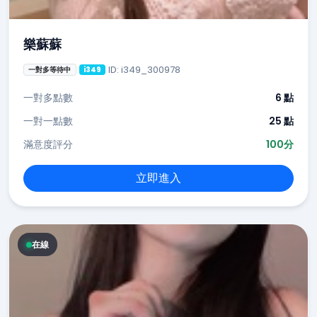
樂蘇蘇
ID: i349_300978
一對多等待中
i349
一對多點數
6 點
一對一點數
25 點
滿意度評分
100分
立即進入
在線