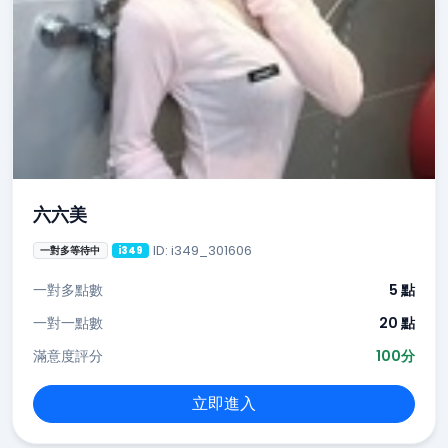
六六美
ID: i349_301606
一對多等待中
i349
一對多點數
5 點
一對一點數
20 點
滿意度評分
100分
立即進入