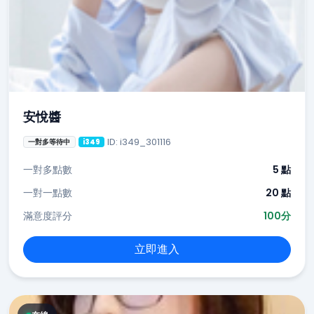
安悅醬
ID: i349_301116
一對多等待中
i349
一對多點數
5 點
一對一點數
20 點
滿意度評分
100分
立即進入