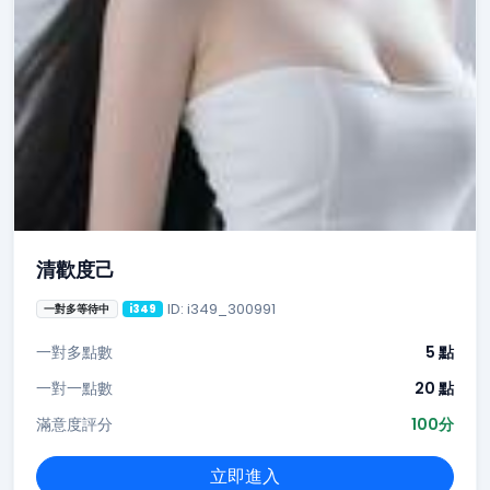
清歡度己
ID: i349_300991
一對多等待中
i349
一對多點數
5 點
一對一點數
20 點
滿意度評分
100分
立即進入