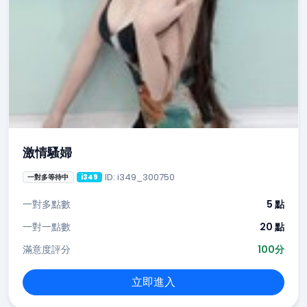
激情騷婦
ID: i349_300750
一對多等待中
i349
一對多點數
5 點
一對一點數
20 點
滿意度評分
100分
立即進入