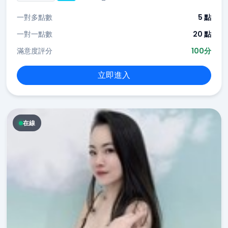
一對多點數
5 點
一對一點數
20 點
滿意度評分
100分
立即進入
在線