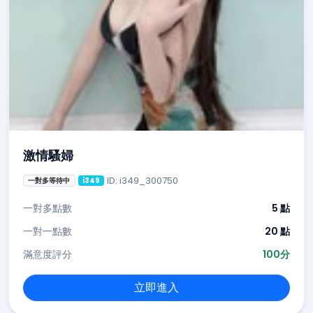
激情騷婦
ID: i349_300750
一對多等待中
i349
一對多點數
5 點
一對一點數
20 點
滿意度評分
100分
立即進入