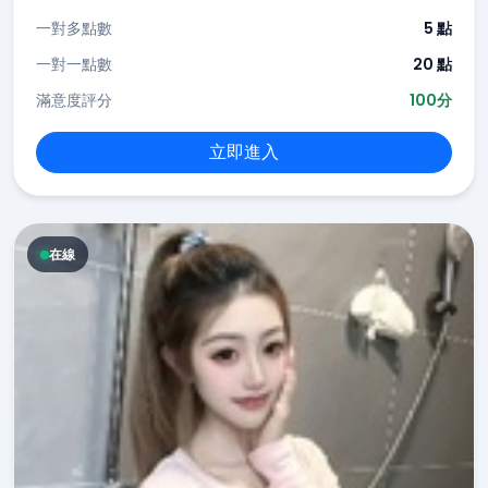
一對多點數
5 點
一對一點數
20 點
滿意度評分
100分
立即進入
在線