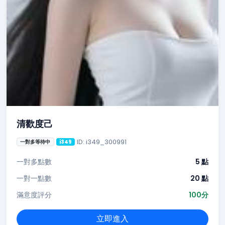
清歡度己
ID: i349_300991
一對多等待中
i349
一對多點數
5 點
一對一點數
20 點
滿意度評分
100分
立即進入