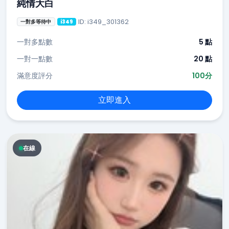
純情大白
ID: i349_301362
一對多等待中
i349
一對多點數
5 點
一對一點數
20 點
滿意度評分
100分
立即進入
在線