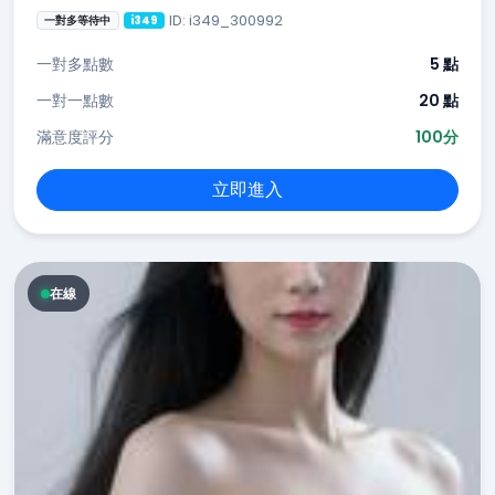
ID: i349_300992
一對多等待中
i349
一對多點數
5 點
一對一點數
20 點
滿意度評分
100分
立即進入
在線