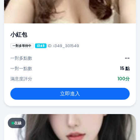
小紅包
ID: i349_301549
一對多等待中
i349
一對多點數
--
一對一點數
15 點
滿意度評分
100分
立即進入
在線