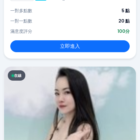
一對多點數
5 點
一對一點數
20 點
滿意度評分
100分
立即進入
在線