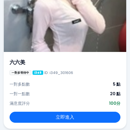
六六美
ID: i349_301606
一對多等待中
i349
一對多點數
5 點
一對一點數
20 點
滿意度評分
100分
立即進入