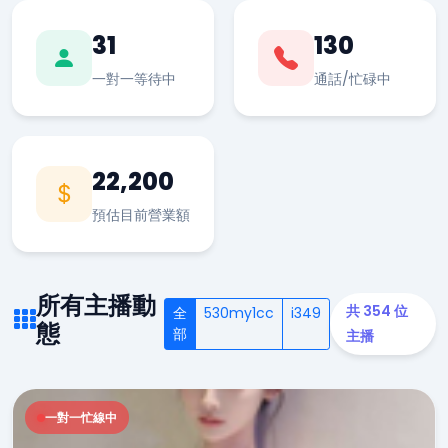
31
130
一對一等待中
通話/忙碌中
22,200
預估目前營業額
所有主播動
共 354 位
全
530my1cc
i349
態
部
主播
一對一忙線中