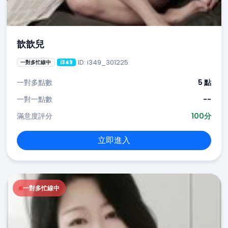
歆歆兒
ID: i349_301225
一對多忙線中
i349
一對多點數
5 點
一對一點數
--
滿意度評分
100分
立即進入
一對多忙線中