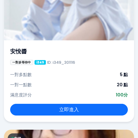
安悅醬
ID: i349_301116
一對多等待中
i349
一對多點數
5 點
一對一點數
20 點
滿意度評分
100分
立即進入