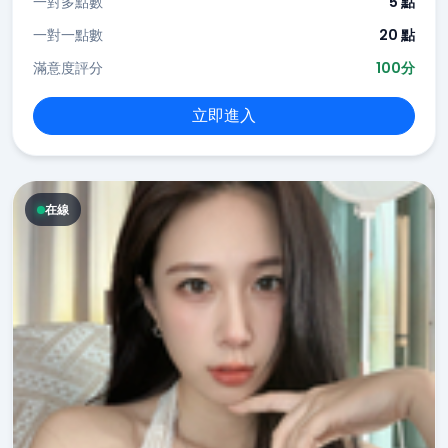
一對多點數
5 點
一對一點數
20 點
滿意度評分
100分
立即進入
在線