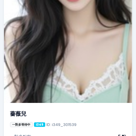
薔薇兒
ID: i349_301539
一對多等待中
i349