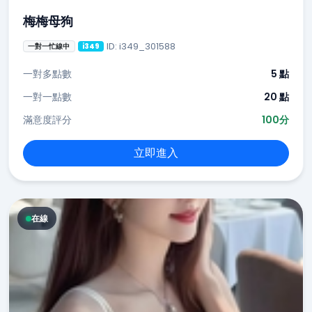
梅梅母狗
ID: i349_301588
一對一忙線中
i349
一對多點數
5 點
一對一點數
20 點
滿意度評分
100分
立即進入
在線