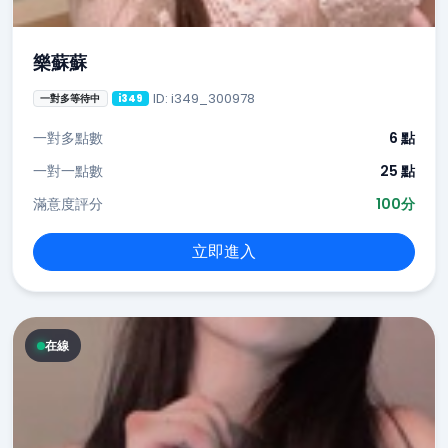
樂蘇蘇
ID: i349_300978
一對多等待中
i349
一對多點數
6 點
一對一點數
25 點
滿意度評分
100分
立即進入
在線