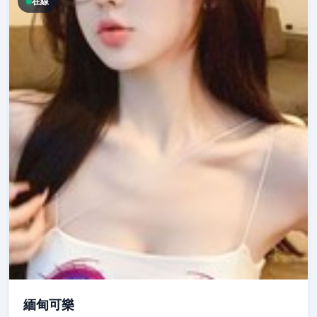
在線
緬甸可樂