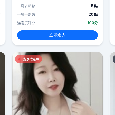
點
一對多點數
5 點
點
一對一點數
20 點
分
滿意度評分
100分
立即進入
一對多忙線中