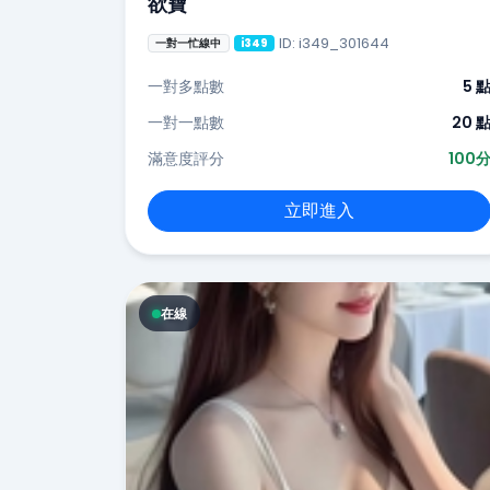
欲寶
ID: i349_301644
一對一忙線中
i349
一對多點數
5 
一對一點數
20 
滿意度評分
100
立即進入
在線