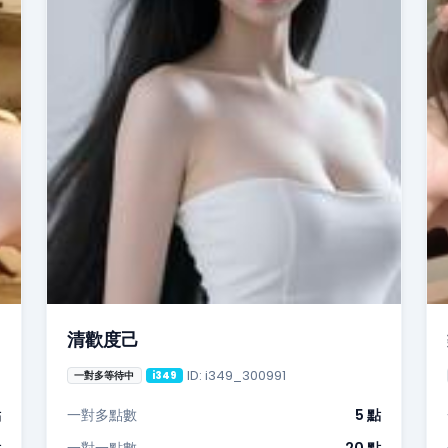
清歡度己
ID: i349_300991
一對多等待中
i349
點
一對多點數
5 點