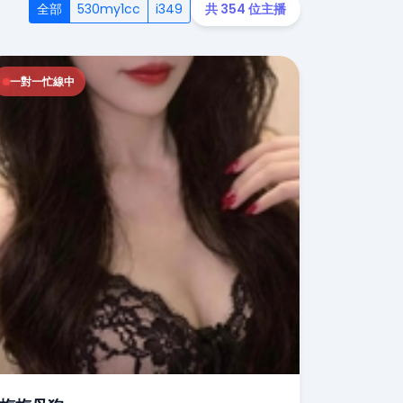
全部
530my1cc
i349
共 354 位主播
一對一忙線中