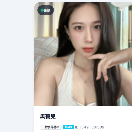
在線
馬寶兒
ID: i349_301389
一對多等待中
i349