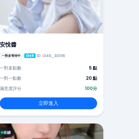
安悅醬
ID: i349_301116
一對多等待中
i349
一對多點數
5 點
一對一點數
20 點
滿意度評分
100分
立即進入
在線