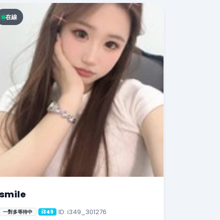
在線
smile
ID: i349_301276
一對多等待中
i349