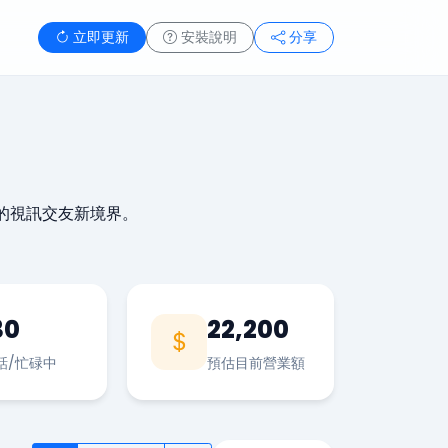
立即更新
安裝說明
分享
的視訊交友新境界。
30
22,200
話/忙碌中
預估目前營業額