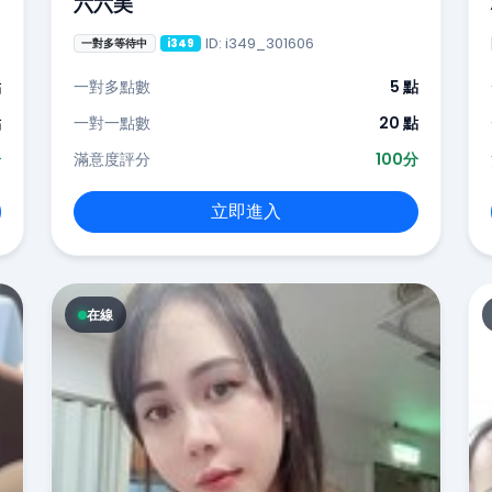
六六美
ID: i349_301606
一對多等待中
i349
點
一對多點數
5 點
點
一對一點數
20 點
分
滿意度評分
100分
立即進入
在線