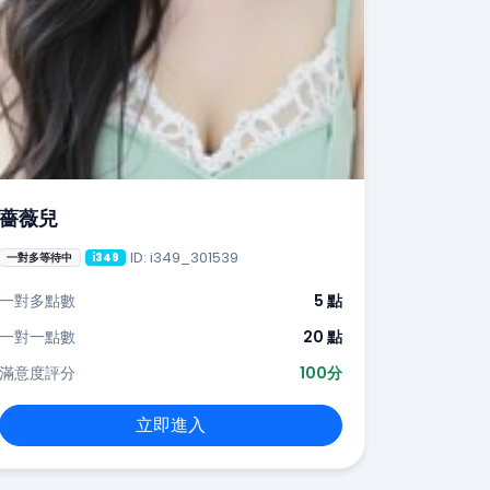
薔薇兒
ID: i349_301539
一對多等待中
i349
一對多點數
5 點
一對一點數
20 點
滿意度評分
100分
立即進入