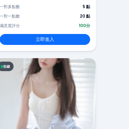
一對多點數
5 點
一對一點數
20 點
滿意度評分
100分
立即進入
在線