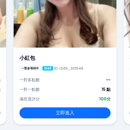
小紅包
ID: i349_301549
一對多等待中
i349
點
一對多點數
--
點
一對一點數
15 點
分
滿意度評分
100分
立即進入