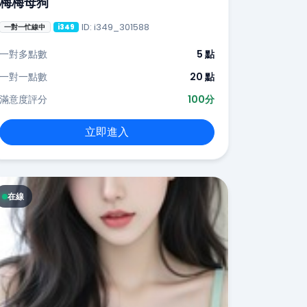
梅梅母狗
ID: i349_301588
一對一忙線中
i349
一對多點數
5 點
一對一點數
20 點
滿意度評分
100分
立即進入
在線