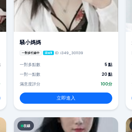
騷小媽媽
ID: i349_301139
一對多忙線中
i349
點
一對多點數
5 點
-
一對一點數
20 點
分
滿意度評分
100分
立即進入
在線