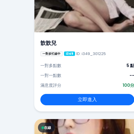
歆歆兒
ID: i349_301225
一對多忙線中
i349
一對多點數
5 
一對一點數
-
滿意度評分
100
立即進入
在線