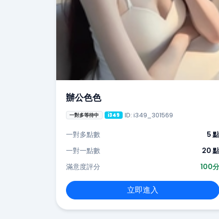
辦公色色
ID: i349_301569
一對多等待中
i349
一對多點數
5 
一對一點數
20 
滿意度評分
100
立即進入