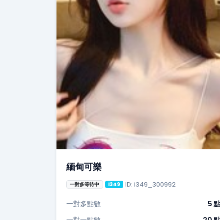
緬甸可樂
ID: i349_300992
一對多等待中
i349
一對多點數
5 