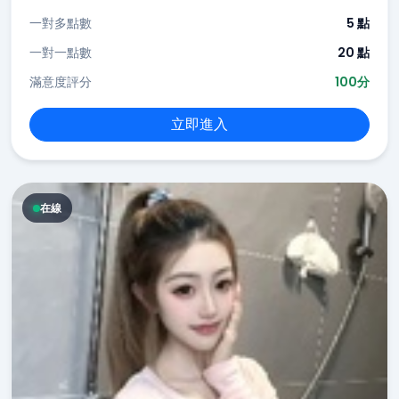
一對多點數
5 點
一對一點數
20 點
滿意度評分
100分
立即進入
在線