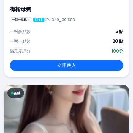
梅梅母狗
ID: i349_301588
一對一忙線中
i349
一對多點數
5 點
一對一點數
20 點
滿意度評分
100分
立即進入
在線