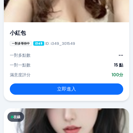
小紅包
ID: i349_301549
一對多等待中
i349
一對多點數
--
一對一點數
15 點
滿意度評分
100分
立即進入
在線