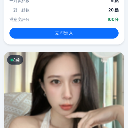
一對多點數
5 點
一對一點數
20 點
滿意度評分
100分
立即進入
在線