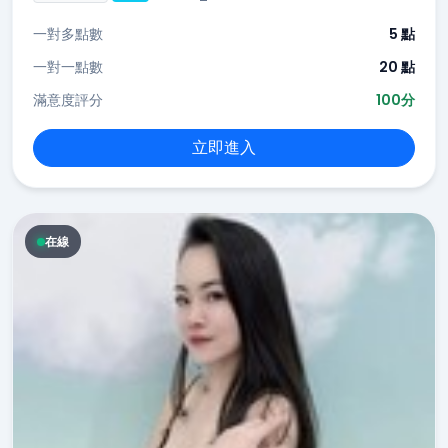
一對多點數
5 點
一對一點數
20 點
滿意度評分
100分
立即進入
在線