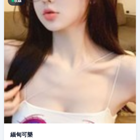
在線
緬甸可樂