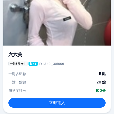
六六美
ID: i349_301606
一對多等待中
i349
一對多點數
5 點
一對一點數
20 點
滿意度評分
100分
立即進入