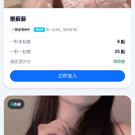
樂蘇蘇
ID: i349_300978
一對多等待中
i349
一對多點數
6 點
一對一點數
25 點
滿意度評分
100分
立即進入
在線