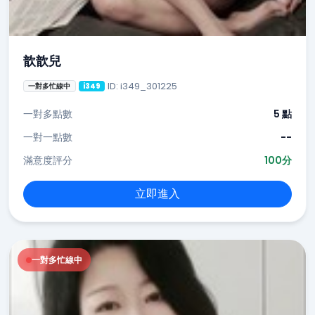
歆歆兒
ID: i349_301225
一對多忙線中
i349
一對多點數
5 點
一對一點數
--
滿意度評分
100分
立即進入
一對多忙線中