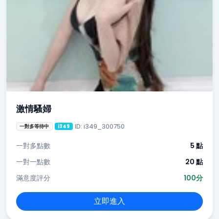
激情騷婦
ID: i349_300750
一對多等待中
i349
一對多點數
5 點
一對一點數
20 點
滿意度評分
100分
立即進入