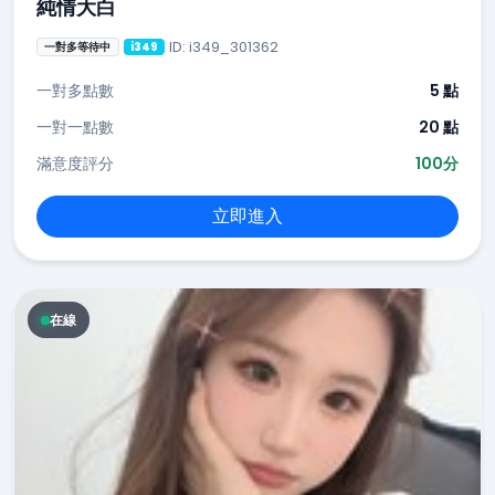
純情大白
ID: i349_301362
一對多等待中
i349
一對多點數
5 點
一對一點數
20 點
滿意度評分
100分
立即進入
在線