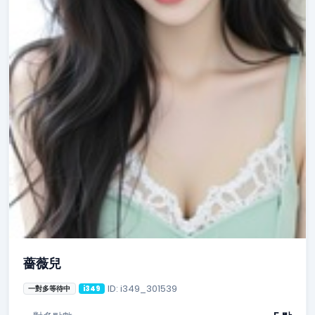
薔薇兒
ID: i349_301539
一對多等待中
i349