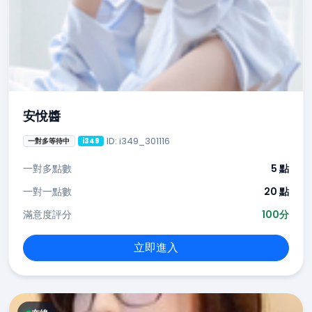
安悅醬
ID: i349_301116
一對多等待中
i349
一對多點數
5 點
一對一點數
20 點
滿意度評分
100分
立即進入