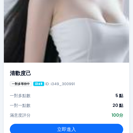
清歡度己
ID: i349_300991
一對多等待中
i349
一對多點數
5 點
一對一點數
20 點
滿意度評分
100分
立即進入