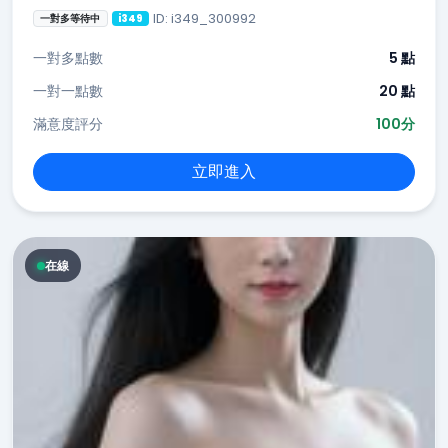
ID: i349_300992
一對多等待中
i349
一對多點數
5 點
一對一點數
20 點
滿意度評分
100分
立即進入
在線