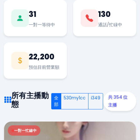
31
130
一對一等待中
通話/忙碌中
22,200
預估目前營業額
所有主播動
共 354 位
全
530my1cc
i349
態
部
主播
一對一忙線中