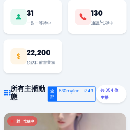
31
130
一對一等待中
通話/忙碌中
22,200
預估目前營業額
所有主播動
共 354 位
全
530my1cc
i349
態
部
主播
一對一忙線中