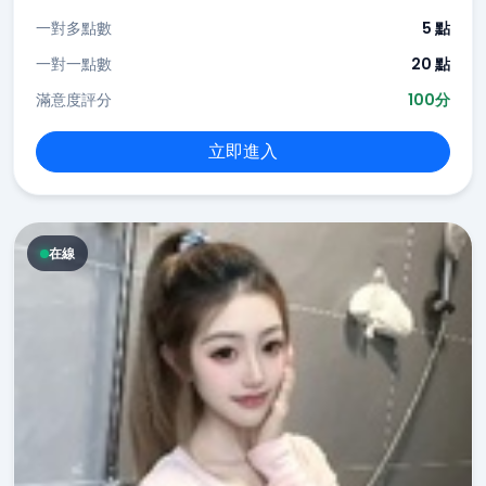
一對多點數
5 點
一對一點數
20 點
滿意度評分
100分
立即進入
在線