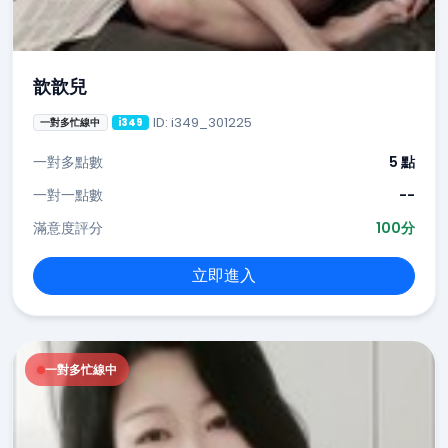
歆歆兒
ID: i349_301225
一對多忙線中
i349
一對多點數
5 點
一對一點數
--
滿意度評分
100分
立即進入
一對多忙線中