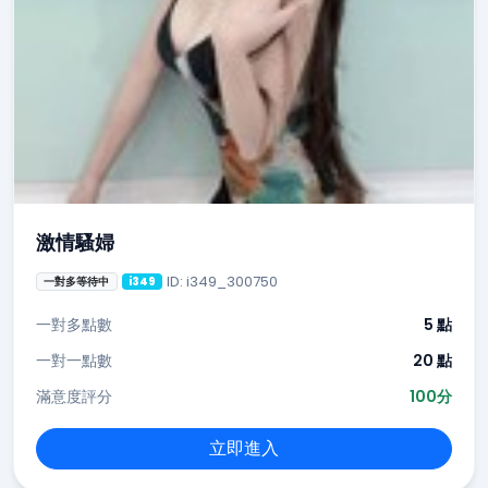
激情騷婦
ID: i349_300750
一對多等待中
i349
一對多點數
5 點
一對一點數
20 點
滿意度評分
100分
立即進入