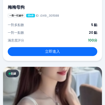
梅梅母狗
ID: i349_301588
一對一忙線中
i349
一對多點數
5 點
一對一點數
20 點
滿意度評分
100分
立即進入
在線