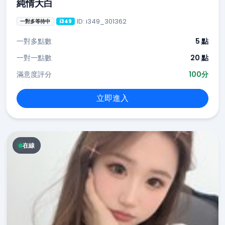
純情大白
ID: i349_301362
一對多等待中
i349
一對多點數
5 點
一對一點數
20 點
滿意度評分
100分
立即進入
在線