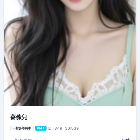
薔薇兒
ID: i349_301539
一對多等待中
i349