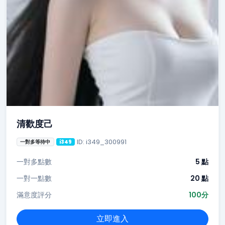
清歡度己
ID: i349_300991
一對多等待中
i349
一對多點數
5 點
一對一點數
20 點
滿意度評分
100分
立即進入