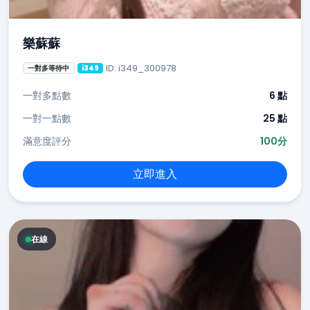
樂蘇蘇
ID: i349_300978
一對多等待中
i349
一對多點數
6 點
一對一點數
25 點
滿意度評分
100分
立即進入
在線