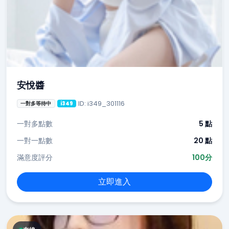
安悅醬
ID: i349_301116
一對多等待中
i349
一對多點數
5 點
一對一點數
20 點
滿意度評分
100分
立即進入