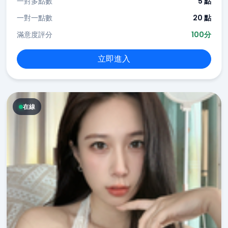
一對多點數
5 點
一對一點數
20 點
滿意度評分
100分
立即進入
在線