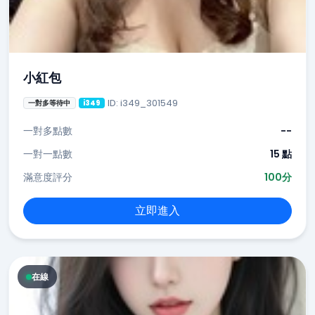
小紅包
ID: i349_301549
一對多等待中
i349
一對多點數
--
一對一點數
15 點
滿意度評分
100分
立即進入
在線