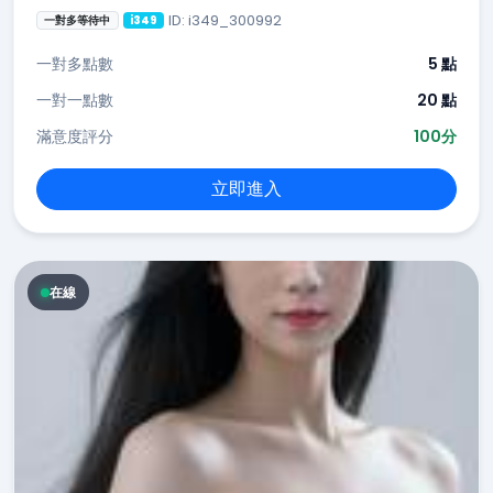
ID: i349_300992
一對多等待中
i349
一對多點數
5 點
一對一點數
20 點
滿意度評分
100分
立即進入
在線