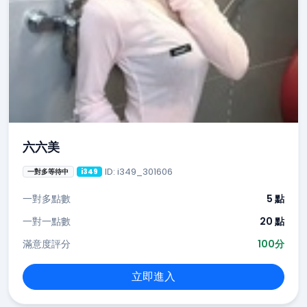
六六美
ID: i349_301606
一對多等待中
i349
一對多點數
5 點
一對一點數
20 點
滿意度評分
100分
立即進入