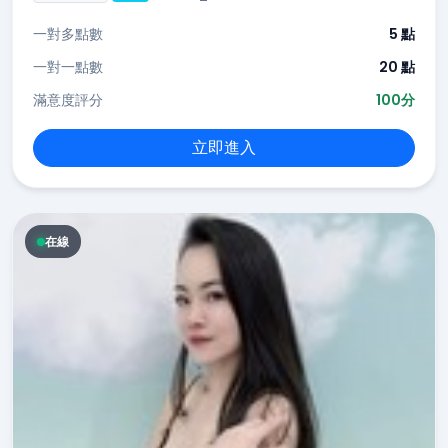
一對多點數
5 點
一對一點數
20 點
滿意度評分
100分
立即進入
在線