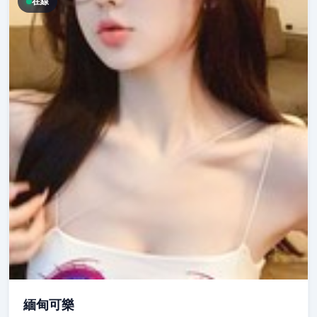
在線
緬甸可樂