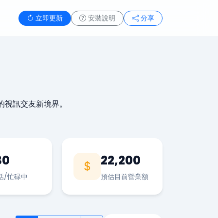
立即更新
安裝說明
分享
的視訊交友新境界。
30
22,200
話/忙碌中
預估目前營業額