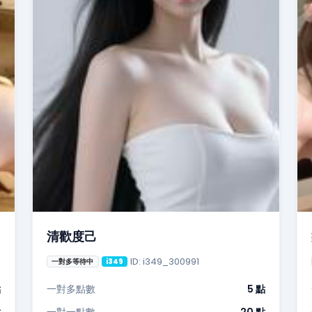
清歡度己
ID: i349_300991
一對多等待中
i349
點
一對多點數
5 點