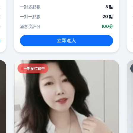
點
一對多點數
5 點
點
一對一點數
20 點
分
滿意度評分
100分
立即進入
一對多忙線中