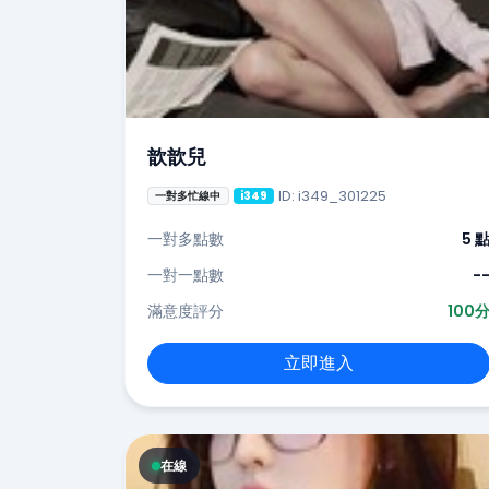
歆歆兒
ID: i349_301225
一對多忙線中
i349
一對多點數
5 
一對一點數
-
滿意度評分
100
立即進入
在線