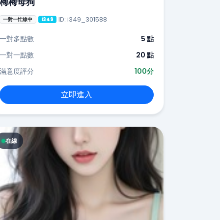
梅梅母狗
ID: i349_301588
一對一忙線中
i349
一對多點數
5 點
一對一點數
20 點
滿意度評分
100分
立即進入
在線