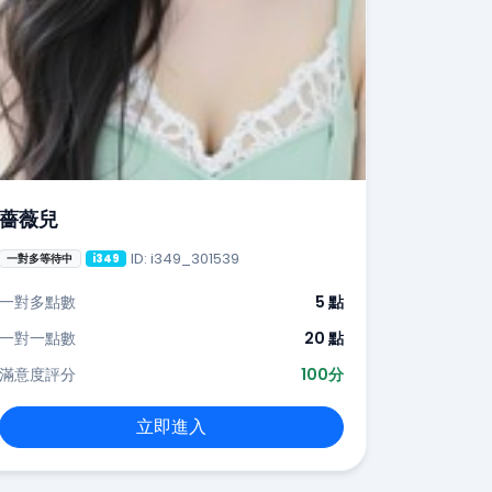
薔薇兒
ID: i349_301539
一對多等待中
i349
一對多點數
5 點
一對一點數
20 點
滿意度評分
100分
立即進入