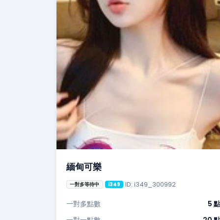
緬甸可樂
ID: i349_300992
一對多等待中
i349
一對多點數
5 