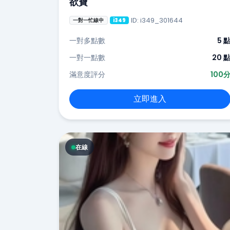
欲寶
ID: i349_301644
一對一忙線中
i349
一對多點數
5 
一對一點數
20 
滿意度評分
100
立即進入
在線