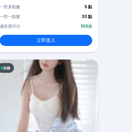
一對多點數
5 點
一對一點數
20 點
滿意度評分
100分
立即進入
在線