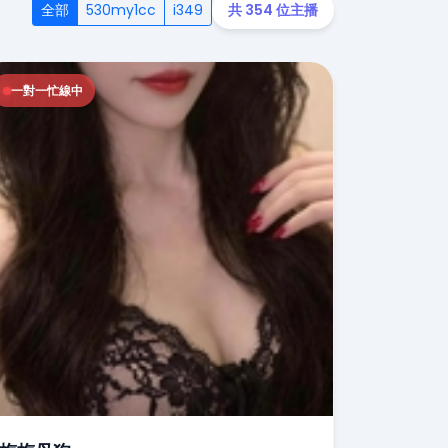
全部
530my1cc
i349
共 354 位主播
一對一忙線中