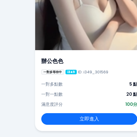
辦公色色
ID: i349_301569
一對多等待中
i349
一對多點數
5 
一對一點數
20 
滿意度評分
100
立即進入