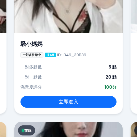
騷小媽媽
ID: i349_301139
一對多忙線中
i349
點
一對多點數
5 點
-
一對一點數
20 點
分
滿意度評分
100分
立即進入
在線