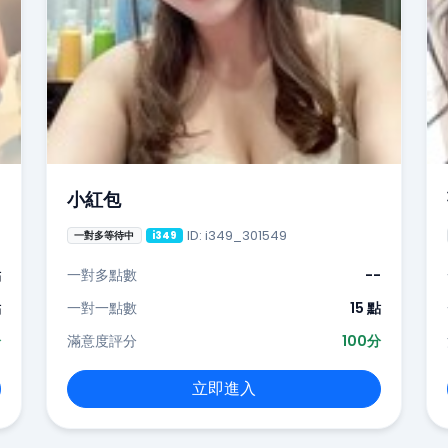
小紅包
ID: i349_301549
一對多等待中
i349
點
一對多點數
--
點
一對一點數
15 點
分
滿意度評分
100分
立即進入