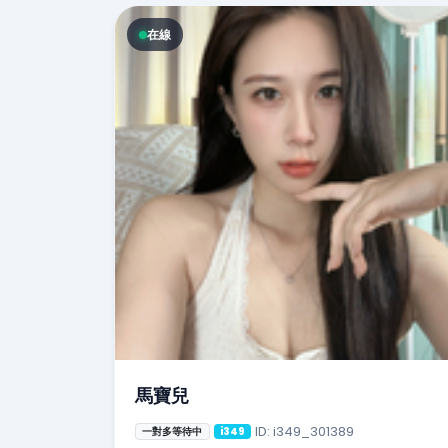
在線
馬寶兒
ID: i349_301389
一對多等待中
i349