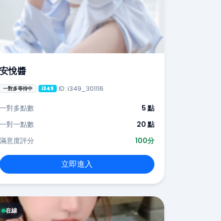
安悅醬
ID: i349_301116
一對多等待中
i349
一對多點數
5 點
一對一點數
20 點
滿意度評分
100分
立即進入
在線