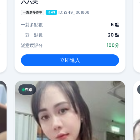
六六美
ID: i349_301606
一對多等待中
i349
點
一對多點數
5 點
點
一對一點數
20 點
分
滿意度評分
100分
立即進入
在線