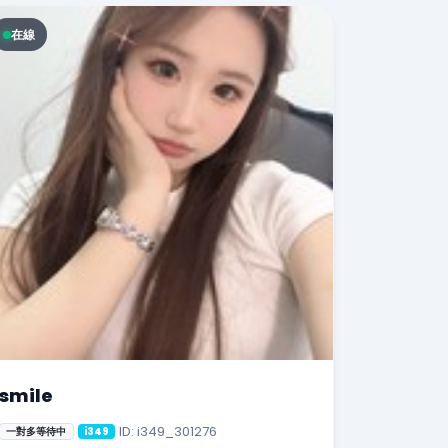
在線
smile
ID: i349_301276
一對多等待中
i349