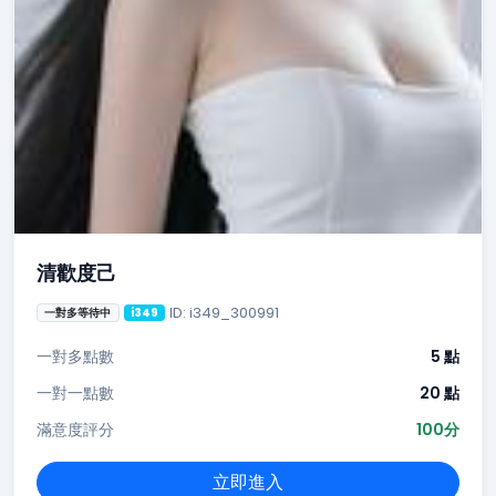
清歡度己
ID: i349_300991
一對多等待中
i349
一對多點數
5 點
一對一點數
20 點
滿意度評分
100分
立即進入