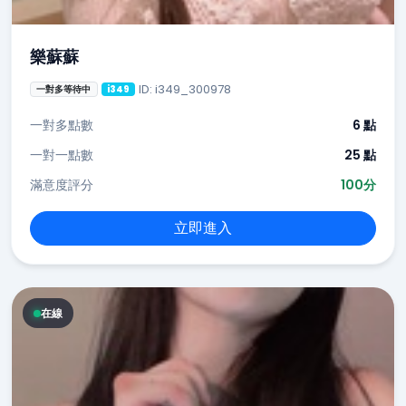
樂蘇蘇
ID: i349_300978
一對多等待中
i349
一對多點數
6 點
一對一點數
25 點
滿意度評分
100分
立即進入
在線