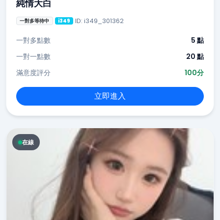
純情大白
ID: i349_301362
一對多等待中
i349
一對多點數
5 點
一對一點數
20 點
滿意度評分
100分
立即進入
在線