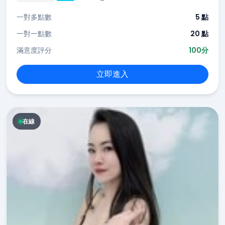
一對多點數
5 點
一對一點數
20 點
滿意度評分
100分
立即進入
在線