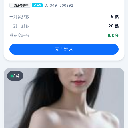
ID: i349_300992
一對多等待中
i349
一對多點數
5 點
一對一點數
20 點
滿意度評分
100分
立即進入
在線