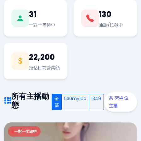
31
130
一對一等待中
通話/忙碌中
22,200
預估目前營業額
所有主播動
共 354 位
全
530my1cc
i349
態
部
主播
一對一忙線中