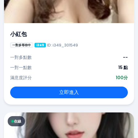
小紅包
ID: i349_301549
一對多等待中
i349
一對多點數
--
一對一點數
15 點
滿意度評分
100分
立即進入
在線