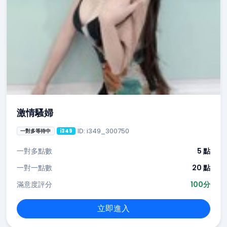
激情騷婦
ID: i349_300750
一對多等待中
i349
一對多點數
5 點
一對一點數
20 點
滿意度評分
100分
立即進入