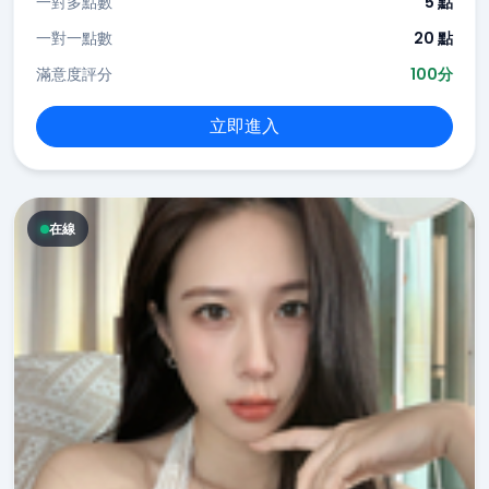
一對多點數
5 點
一對一點數
20 點
滿意度評分
100分
立即進入
在線