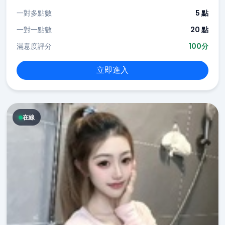
一對多點數
5 點
一對一點數
20 點
滿意度評分
100分
立即進入
在線