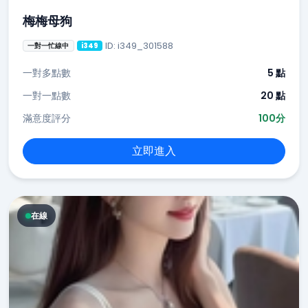
梅梅母狗
ID: i349_301588
一對一忙線中
i349
一對多點數
5 點
一對一點數
20 點
滿意度評分
100分
立即進入
在線