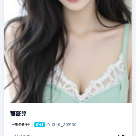
薔薇兒
ID: i349_301539
一對多等待中
i349