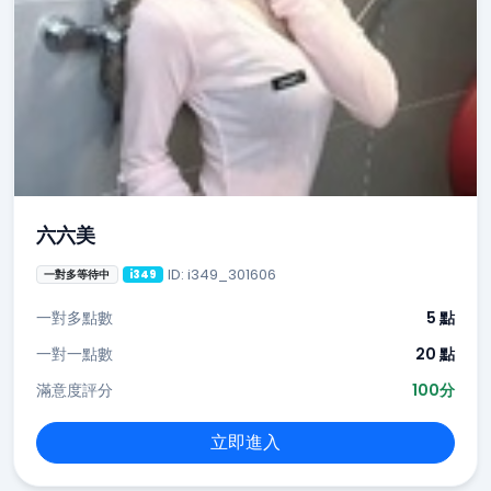
六六美
ID: i349_301606
一對多等待中
i349
一對多點數
5 點
一對一點數
20 點
滿意度評分
100分
立即進入