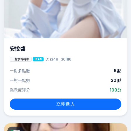
安悅醬
ID: i349_301116
一對多等待中
i349
一對多點數
5 點
一對一點數
20 點
滿意度評分
100分
立即進入