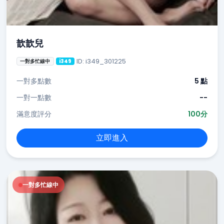
歆歆兒
ID: i349_301225
一對多忙線中
i349
一對多點數
5 點
一對一點數
--
滿意度評分
100分
立即進入
一對多忙線中