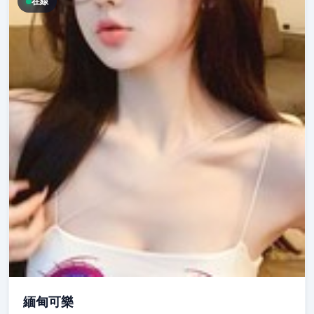
在線
緬甸可樂