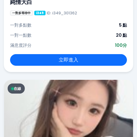
純情大白
ID: i349_301362
一對多等待中
i349
一對多點數
5 點
一對一點數
20 點
滿意度評分
100分
立即進入
在線