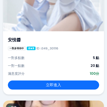
安悅醬
ID: i349_301116
一對多等待中
i349
一對多點數
5 點
一對一點數
20 點
滿意度評分
100分
立即進入