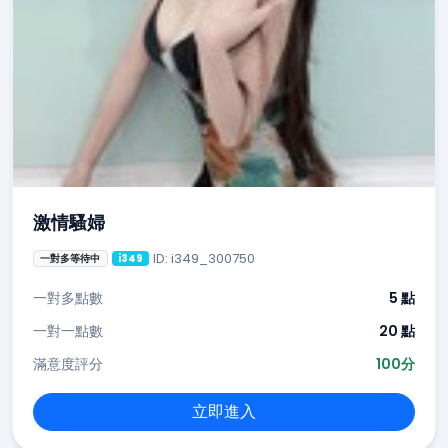
激情騷婦
ID: i349_300750
一對多等待中
i349
一對多點數
5 點
一對一點數
20 點
滿意度評分
100分
立即進入