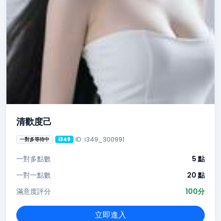
清歡度己
ID: i349_300991
一對多等待中
i349
一對多點數
5 點
一對一點數
20 點
滿意度評分
100分
立即進入