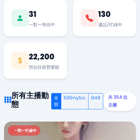
31
130
一對一等待中
通話/忙碌中
22,200
預估目前營業額
所有主播動
共 354 位
全
530my1cc
i349
態
部
主播
一對一忙線中