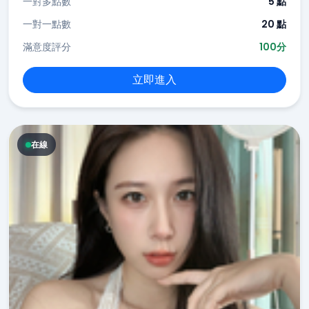
一對多點數
5 點
一對一點數
20 點
滿意度評分
100分
立即進入
在線