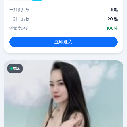
一對多點數
5 點
一對一點數
20 點
滿意度評分
100分
立即進入
在線