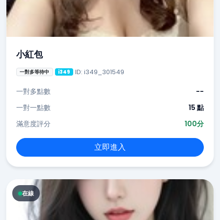
小紅包
ID: i349_301549
一對多等待中
i349
一對多點數
--
一對一點數
15 點
滿意度評分
100分
立即進入
在線