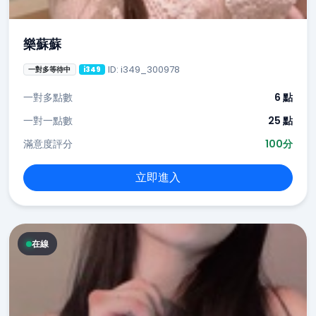
樂蘇蘇
ID: i349_300978
一對多等待中
i349
一對多點數
6 點
一對一點數
25 點
滿意度評分
100分
立即進入
在線