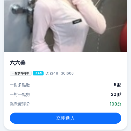
六六美
ID: i349_301606
一對多等待中
i349
一對多點數
5 點
一對一點數
20 點
滿意度評分
100分
立即進入