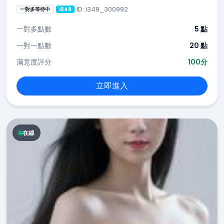
ID: i349_300992
一對多等待中
i349
一對多點數
5 點
一對一點數
20 點
滿意度評分
100分
立即進入
在線