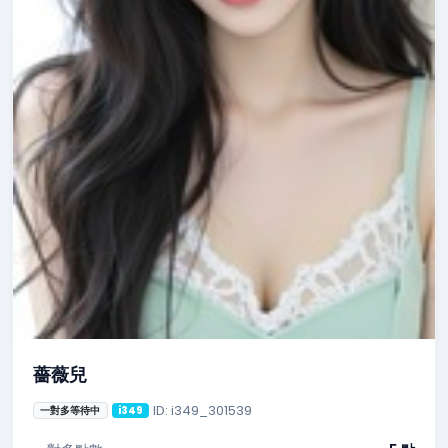
薔薇兒
ID: i349_301539
一對多等待中
i349