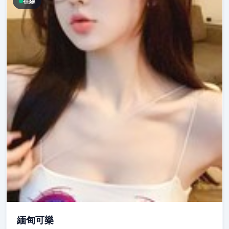
在線
緬甸可樂