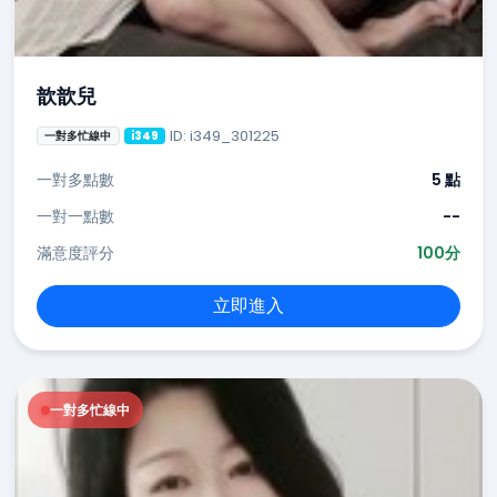
歆歆兒
ID: i349_301225
一對多忙線中
i349
一對多點數
5 點
一對一點數
--
滿意度評分
100分
立即進入
一對多忙線中