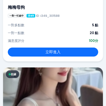
梅梅母狗
ID: i349_301588
一對一忙線中
i349
一對多點數
5 點
一對一點數
20 點
滿意度評分
100分
立即進入
在線