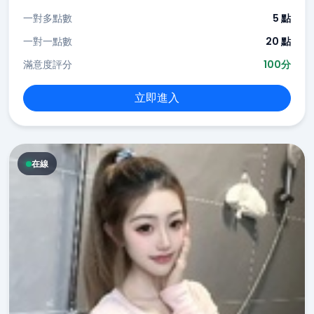
一對多點數
5 點
一對一點數
20 點
滿意度評分
100分
立即進入
在線