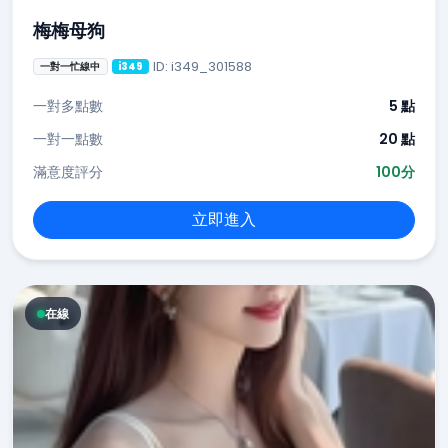
梅梅母狗
ID: i349_301588
一對一忙線中
i349
一對多點數
5 點
一對一點數
20 點
滿意度評分
100分
立即進入
在線