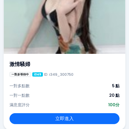
激情騷婦
ID: i349_300750
一對多等待中
i349
一對多點數
5 點
一對一點數
20 點
滿意度評分
100分
立即進入