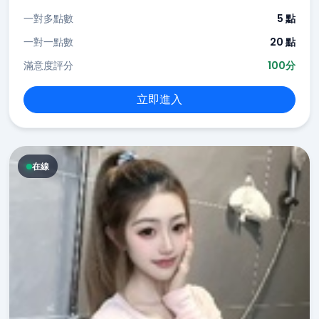
一對多點數
5 點
一對一點數
20 點
滿意度評分
100分
立即進入
在線