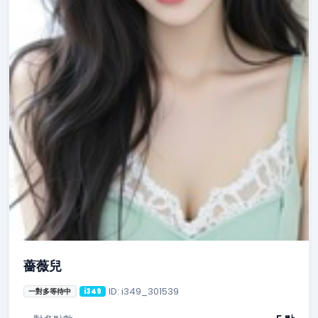
薔薇兒
ID: i349_301539
一對多等待中
i349