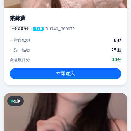
樂蘇蘇
ID: i349_300978
一對多等待中
i349
一對多點數
6 點
一對一點數
25 點
滿意度評分
100分
立即進入
在線