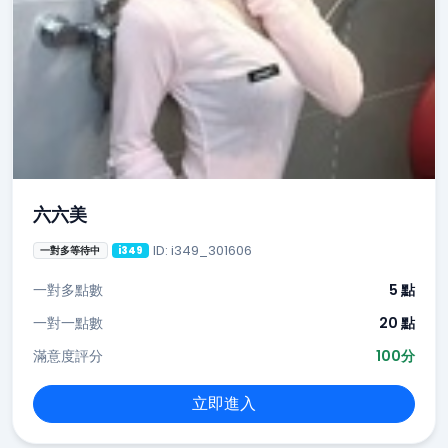
六六美
ID: i349_301606
一對多等待中
i349
一對多點數
5 點
一對一點數
20 點
滿意度評分
100分
立即進入