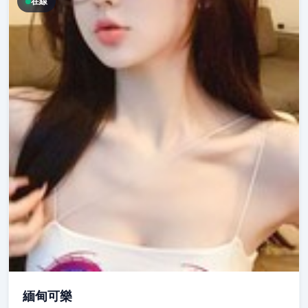
在線
緬甸可樂