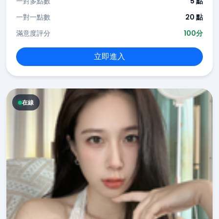
一對多點數
5 點
一對一點數
20 點
滿意度評分
100分
立即進入
在線