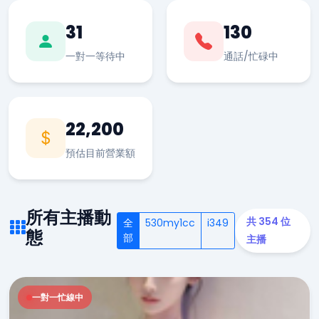
31
130
一對一等待中
通話/忙碌中
22,200
預估目前營業額
所有主播動
共 354 位
全
530my1cc
i349
態
部
主播
一對一忙線中