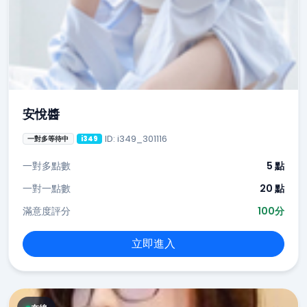
安悅醬
ID: i349_301116
一對多等待中
i349
一對多點數
5 點
一對一點數
20 點
滿意度評分
100分
立即進入