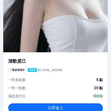
清歡度己
ID: i349_300991
一對多等待中
i349
一對多點數
5 點
一對一點數
20 點
滿意度評分
100分
立即進入