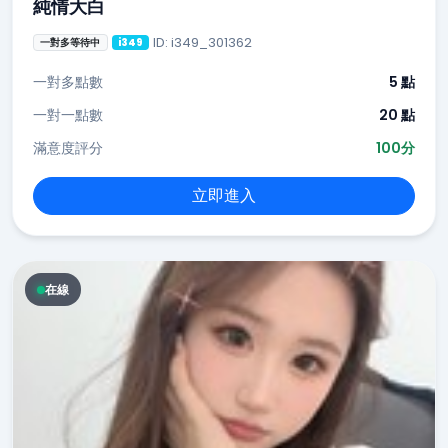
純情大白
ID: i349_301362
一對多等待中
i349
一對多點數
5 點
一對一點數
20 點
滿意度評分
100分
立即進入
在線