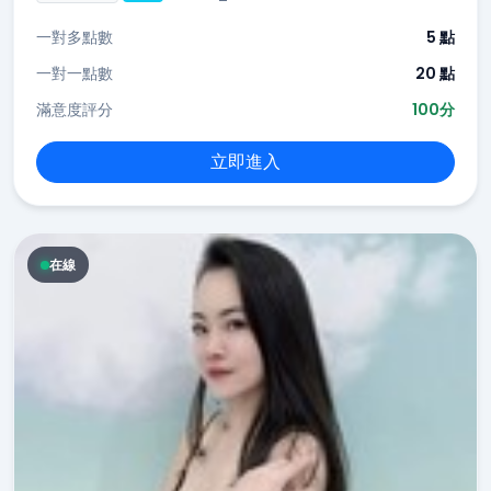
一對多點數
5 點
一對一點數
20 點
滿意度評分
100分
立即進入
在線