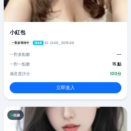
小紅包
ID: i349_301549
一對多等待中
i349
一對多點數
--
一對一點數
15 點
滿意度評分
100分
立即進入
在線