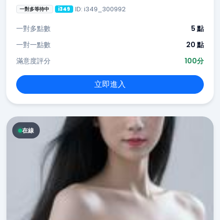
ID: i349_300992
一對多等待中
i349
一對多點數
5 點
一對一點數
20 點
滿意度評分
100分
立即進入
在線