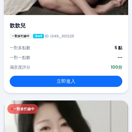
歆歆兒
ID: i349_301225
一對多忙線中
i349
一對多點數
5 點
一對一點數
--
滿意度評分
100分
立即進入
一對多忙線中