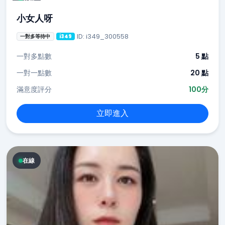
在線
小女人呀
ID: i349_300558
一對多等待中
i349
一對多點數
5 點
一對一點數
20 點
滿意度評分
100分
立即進入
在線