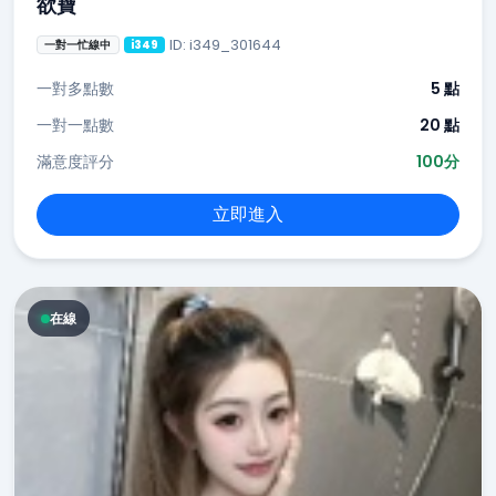
欲寶
ID: i349_301644
一對一忙線中
i349
一對多點數
5 點
一對一點數
20 點
滿意度評分
100分
立即進入
在線