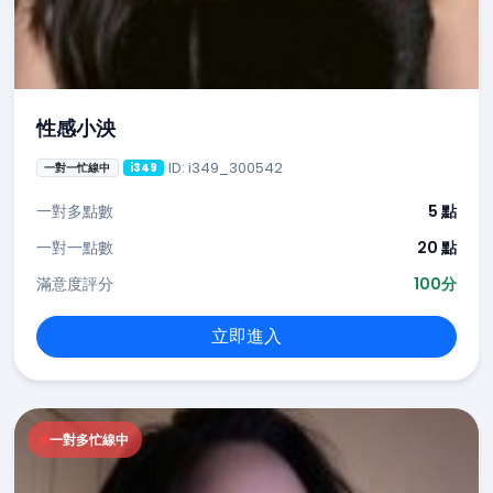
性感小泱
ID: i349_300542
一對一忙線中
i349
一對多點數
5 點
一對一點數
20 點
滿意度評分
100分
立即進入
一對多忙線中