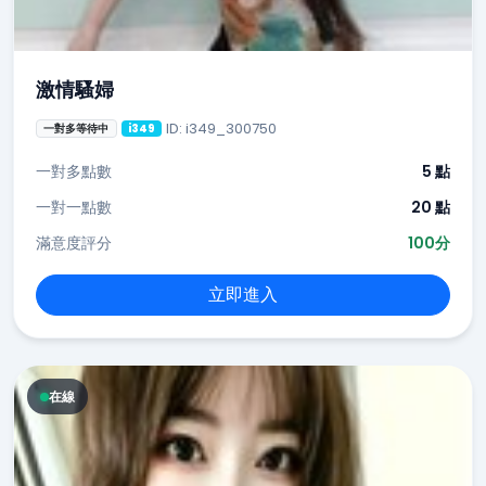
激情騷婦
ID: i349_300750
一對多等待中
i349
一對多點數
5 點
一對一點數
20 點
滿意度評分
100分
立即進入
在線