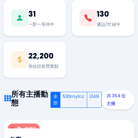
31
130
一對一等待中
通話/忙碌中
22,200
預估目前營業額
所有主播動
共 354 位
全
530my1cc
i349
態
部
主播
一對一忙線中