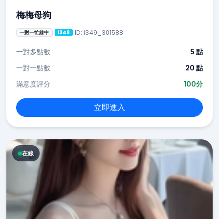
梅梅母狗
ID: i349_301588
一對一忙線中
i349
一對多點數
5 點
一對一點數
20 點
滿意度評分
100分
立即進入
在線