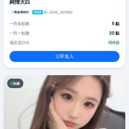
純情大白
ID: i349_301362
一對多等待中
i349
一對多點數
5 點
一對一點數
20 點
滿意度評分
100分
立即進入
在線