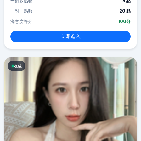
一對多點數
5 點
一對一點數
20 點
滿意度評分
100分
立即進入
在線