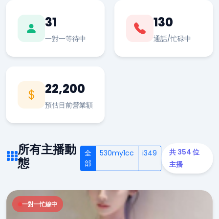
31
130
一對一等待中
通話/忙碌中
22,200
預估目前營業額
所有主播動
共 354 位
全
530my1cc
i349
態
部
主播
一對一忙線中