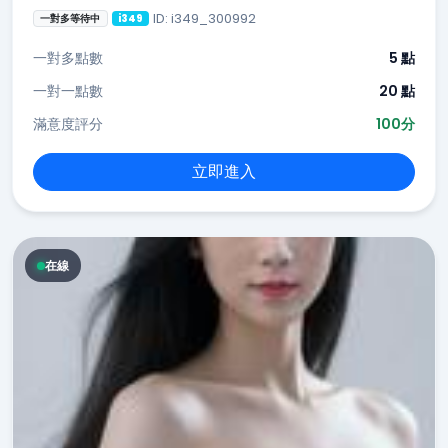
ID: i349_300992
一對多等待中
i349
一對多點數
5 點
一對一點數
20 點
滿意度評分
100分
立即進入
在線