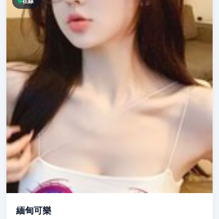
在線
緬甸可樂