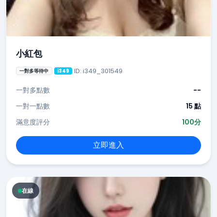
小紅包
ID: i349_301549
一對多等待中
i349
一對多點數
--
一對一點數
15 點
滿意度評分
100分
立即進入
在線