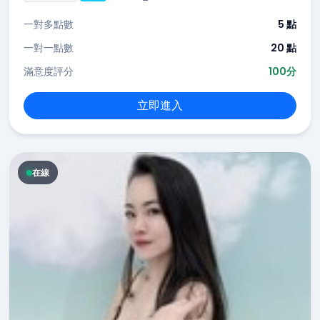
一對多點數
5 點
一對一點數
20 點
滿意度評分
100分
立即進入
在線