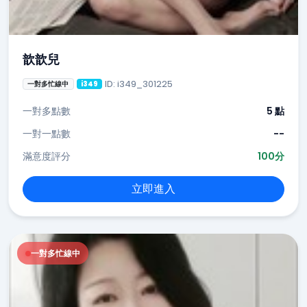
歆歆兒
ID: i349_301225
一對多忙線中
i349
一對多點數
5 點
一對一點數
--
滿意度評分
100分
立即進入
一對多忙線中