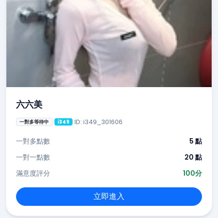
六六美
ID: i349_301606
一對多等待中
i349
一對多點數
5 點
一對一點數
20 點
滿意度評分
100分
立即進入