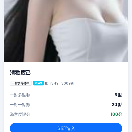
清歡度己
ID: i349_300991
一對多等待中
i349
一對多點數
5 點
一對一點數
20 點
滿意度評分
100分
立即進入