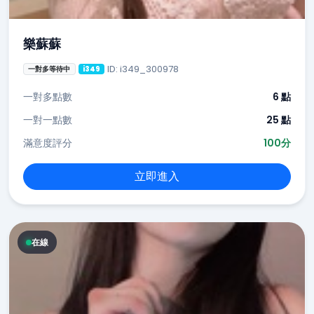
樂蘇蘇
ID: i349_300978
一對多等待中
i349
一對多點數
6 點
一對一點數
25 點
滿意度評分
100分
立即進入
在線