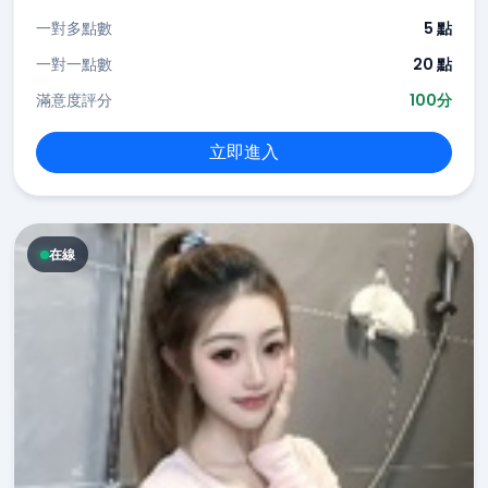
一對多點數
5 點
一對一點數
20 點
滿意度評分
100分
立即進入
在線