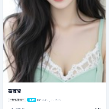
薔薇兒
ID: i349_301539
一對多等待中
i349