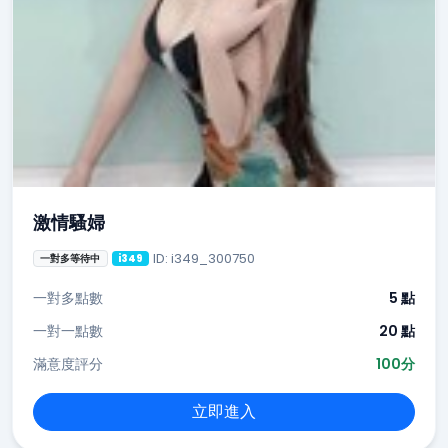
激情騷婦
ID: i349_300750
一對多等待中
i349
一對多點數
5 點
一對一點數
20 點
滿意度評分
100分
立即進入