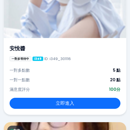
安悅醬
ID: i349_301116
一對多等待中
i349
一對多點數
5 點
一對一點數
20 點
滿意度評分
100分
立即進入