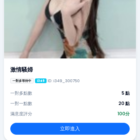
激情騷婦
ID: i349_300750
一對多等待中
i349
一對多點數
5 點
一對一點數
20 點
滿意度評分
100分
立即進入