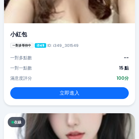
小紅包
ID: i349_301549
一對多等待中
i349
一對多點數
--
一對一點數
15 點
滿意度評分
100分
立即進入
在線