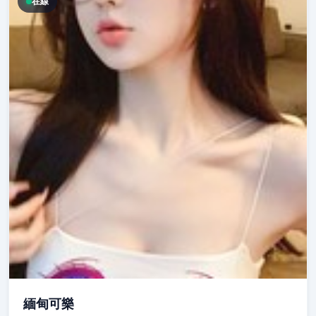
在線
緬甸可樂