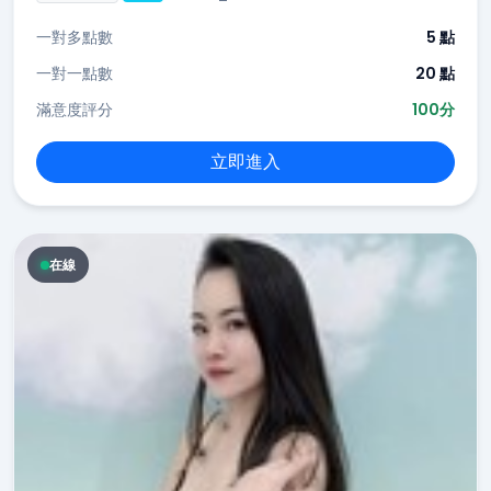
一對多點數
5 點
一對一點數
20 點
滿意度評分
100分
立即進入
在線