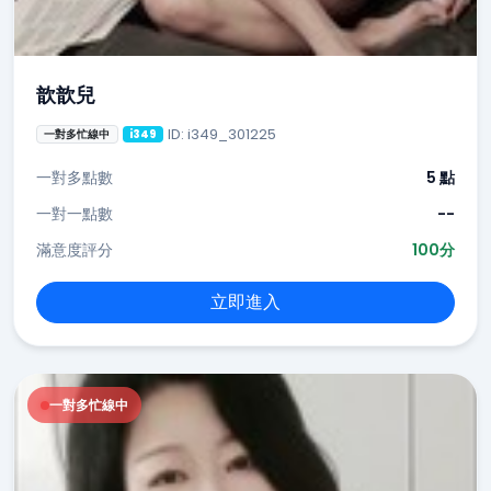
歆歆兒
ID: i349_301225
一對多忙線中
i349
一對多點數
5 點
一對一點數
--
滿意度評分
100分
立即進入
一對多忙線中