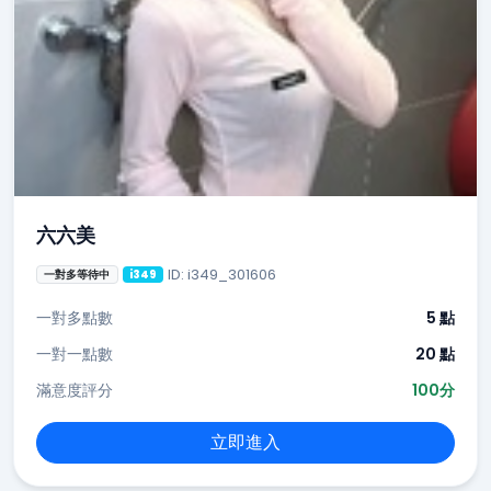
六六美
ID: i349_301606
一對多等待中
i349
一對多點數
5 點
一對一點數
20 點
滿意度評分
100分
立即進入