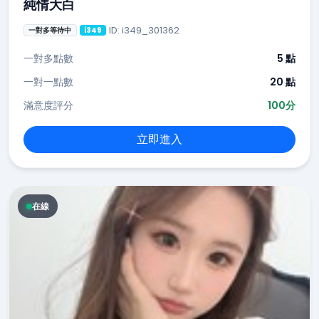
純情大白
ID: i349_301362
一對多等待中
i349
一對多點數
5 點
一對一點數
20 點
滿意度評分
100分
立即進入
在線