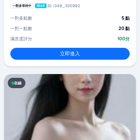
ID: i349_300992
一對多等待中
i349
一對多點數
5 點
一對一點數
20 點
滿意度評分
100分
立即進入
在線