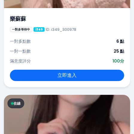
樂蘇蘇
ID: i349_300978
一對多等待中
i349
一對多點數
6 點
一對一點數
25 點
滿意度評分
100分
立即進入
在線