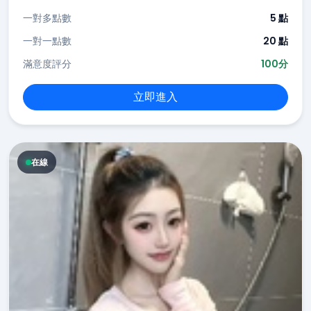
一對多點數
5 點
一對一點數
20 點
滿意度評分
100分
立即進入
在線