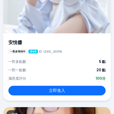
安悅醬
ID: i349_301116
一對多等待中
i349
一對多點數
5 點
一對一點數
20 點
滿意度評分
100分
立即進入