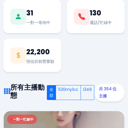
31
130
一對一等待中
通話/忙碌中
22,200
預估目前營業額
所有主播動
共 354 位
全
530my1cc
i349
態
部
主播
一對一忙線中