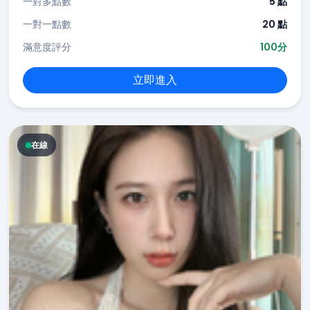
一對多點數
5 點
一對一點數
20 點
滿意度評分
100分
立即進入
在線