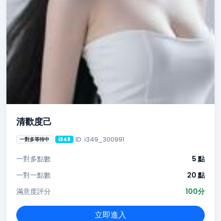
清歡度己
ID: i349_300991
一對多等待中
i349
一對多點數
5 點
一對一點數
20 點
滿意度評分
100分
立即進入