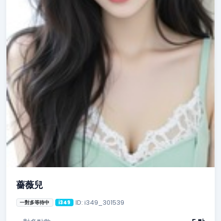
薔薇兒
ID: i349_301539
一對多等待中
i349