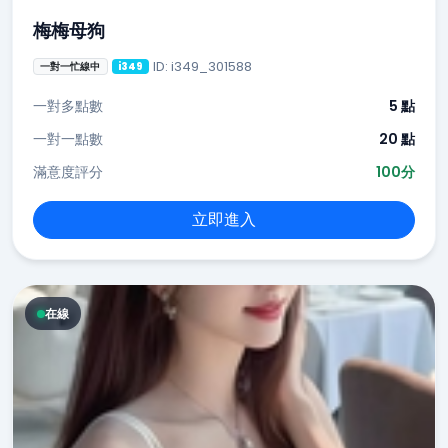
梅梅母狗
ID: i349_301588
一對一忙線中
i349
一對多點數
5 點
一對一點數
20 點
滿意度評分
100分
立即進入
在線