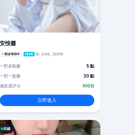
安悅醬
ID: i349_301116
一對多等待中
i349
一對多點數
5 點
一對一點數
20 點
滿意度評分
100分
立即進入
在線