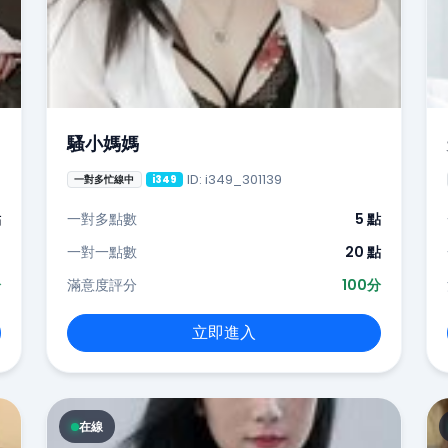
騷小媽媽
ID: i349_301139
一對多忙線中
i349
點
一對多點數
5 點
-
一對一點數
20 點
分
滿意度評分
100分
立即進入
在線