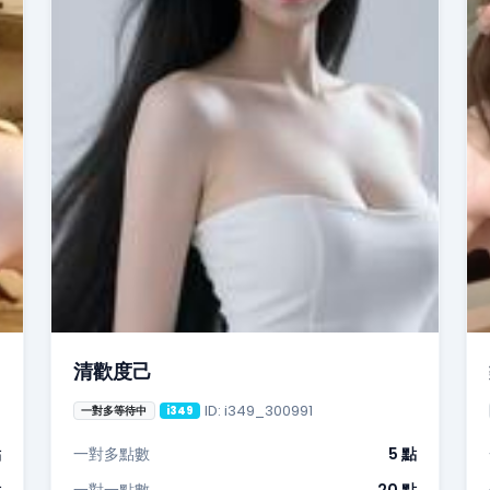
清歡度己
ID: i349_300991
一對多等待中
i349
點
一對多點數
5 點