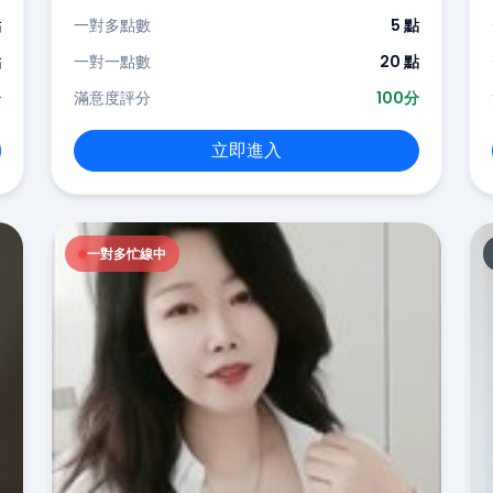
點
一對多點數
5 點
點
一對一點數
20 點
分
滿意度評分
100分
立即進入
一對多忙線中