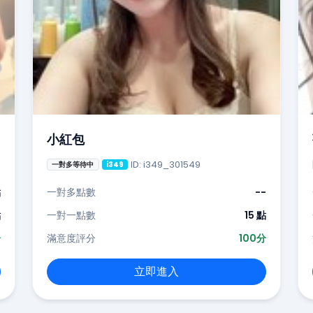
小紅包
ID: i349_301549
一對多等待中
i349
點
一對多點數
--
點
一對一點數
15 點
分
滿意度評分
100分
立即進入