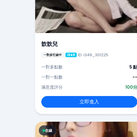
歆歆兒
ID: i349_301225
一對多忙線中
i349
一對多點數
5 
一對一點數
-
滿意度評分
100
立即進入
在線