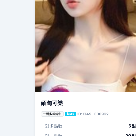
緬甸可樂
ID: i349_300992
一對多等待中
i349
一對多點數
5 