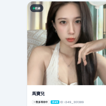
在線
馬寶兒
ID: i349_301389
一對多等待中
i349