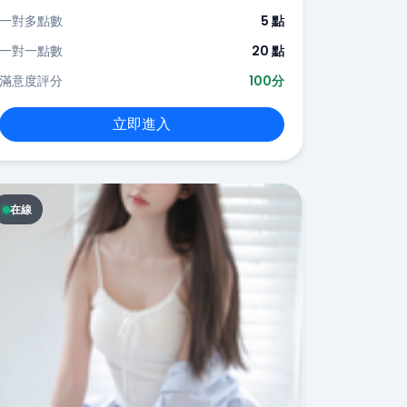
一對多點數
5 點
一對一點數
20 點
滿意度評分
100分
立即進入
在線