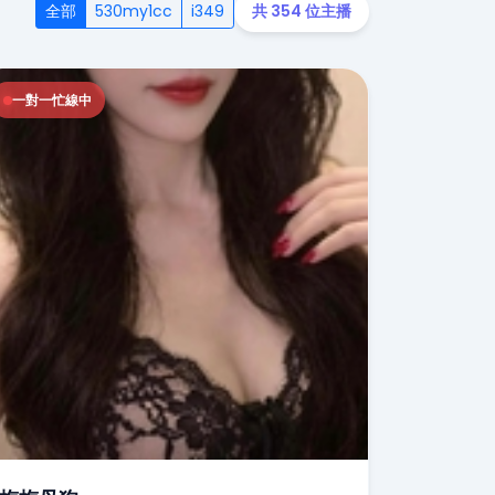
全部
530my1cc
i349
共 354 位主播
一對一忙線中