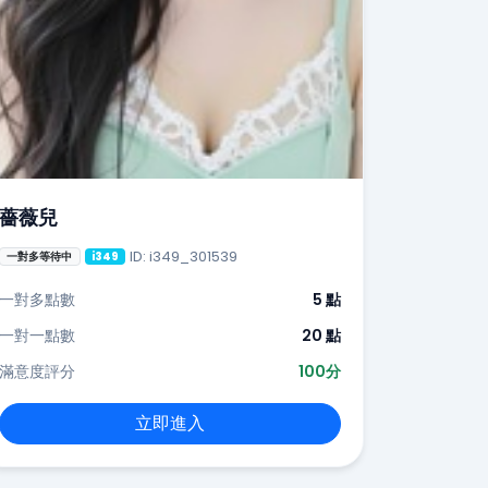
薔薇兒
ID: i349_301539
一對多等待中
i349
一對多點數
5 點
一對一點數
20 點
滿意度評分
100分
立即進入