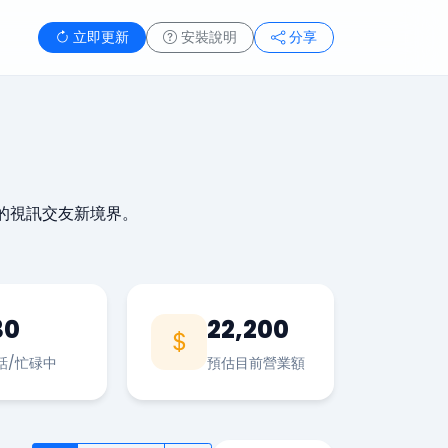
立即更新
安裝說明
分享
的視訊交友新境界。
30
22,200
話/忙碌中
預估目前營業額