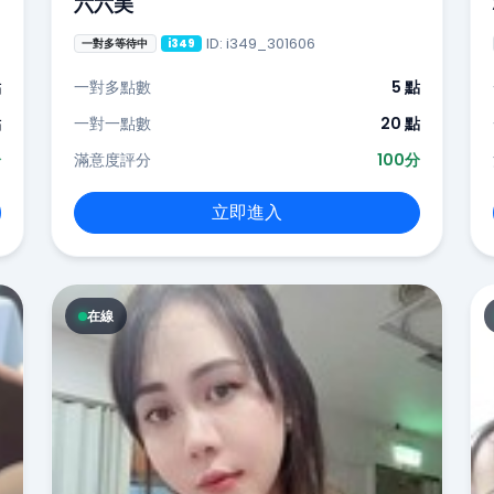
六六美
ID: i349_301606
一對多等待中
i349
點
一對多點數
5 點
點
一對一點數
20 點
分
滿意度評分
100分
立即進入
在線