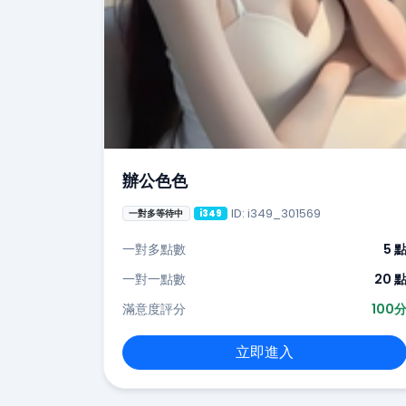
辦公色色
ID: i349_301569
一對多等待中
i349
一對多點數
5 
一對一點數
20 
滿意度評分
100
立即進入