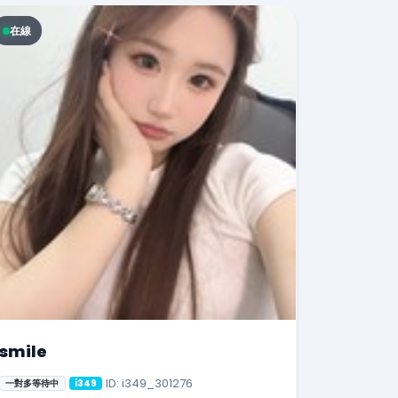
在線
smile
ID: i349_301276
一對多等待中
i349