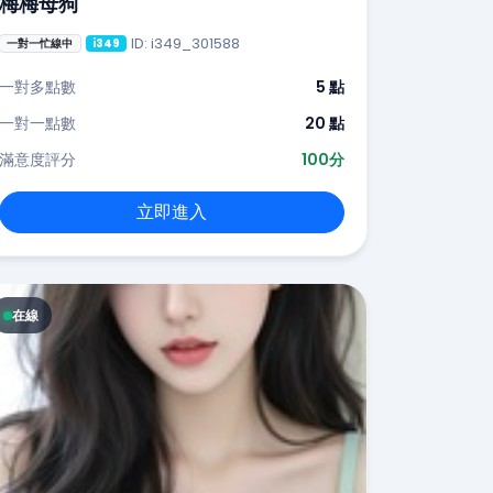
梅梅母狗
ID: i349_301588
一對一忙線中
i349
一對多點數
5 點
一對一點數
20 點
滿意度評分
100分
立即進入
在線