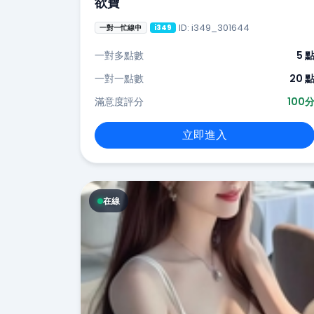
欲寶
ID: i349_301644
一對一忙線中
i349
一對多點數
5 
一對一點數
20 
滿意度評分
100
立即進入
在線