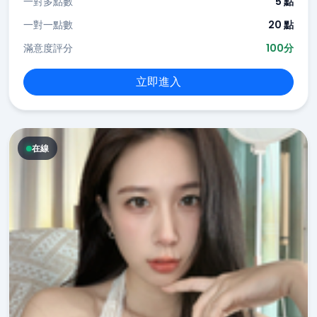
一對多點數
5 點
一對一點數
20 點
滿意度評分
100分
立即進入
在線