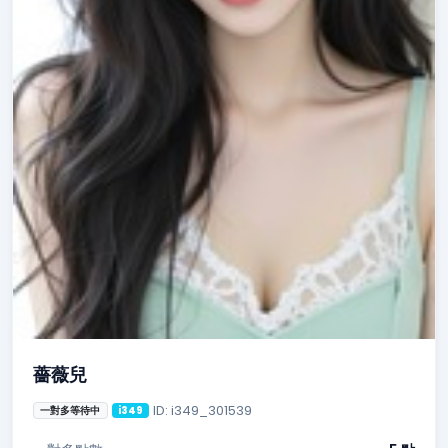
薔薇兒
ID: i349_301539
一對多等待中
i349