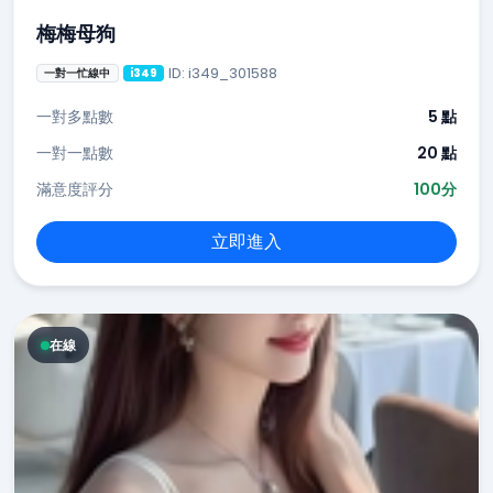
梅梅母狗
ID: i349_301588
一對一忙線中
i349
一對多點數
5 點
一對一點數
20 點
滿意度評分
100分
立即進入
在線