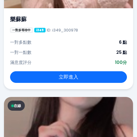
樂蘇蘇
ID: i349_300978
一對多等待中
i349
一對多點數
6 點
一對一點數
25 點
滿意度評分
100分
立即進入
在線