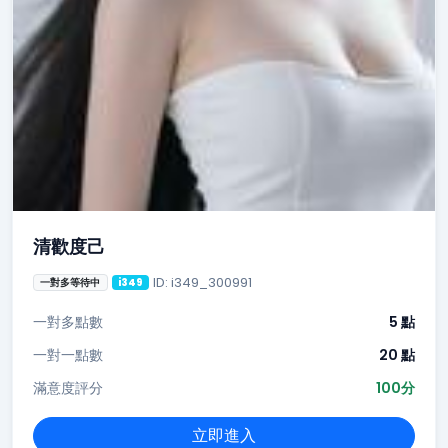
清歡度己
ID: i349_300991
一對多等待中
i349
一對多點數
5 點
一對一點數
20 點
滿意度評分
100分
立即進入