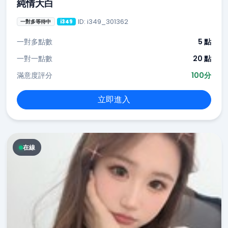
純情大白
ID: i349_301362
一對多等待中
i349
一對多點數
5 點
一對一點數
20 點
滿意度評分
100分
立即進入
在線