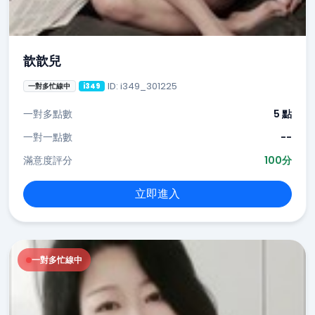
歆歆兒
ID: i349_301225
一對多忙線中
i349
一對多點數
5 點
一對一點數
--
滿意度評分
100分
立即進入
一對多忙線中