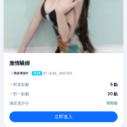
激情騷婦
ID: i349_300750
一對多等待中
i349
一對多點數
5 點
一對一點數
20 點
滿意度評分
100分
立即進入