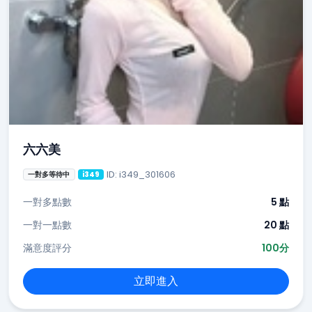
六六美
ID: i349_301606
一對多等待中
i349
一對多點數
5 點
一對一點數
20 點
滿意度評分
100分
立即進入