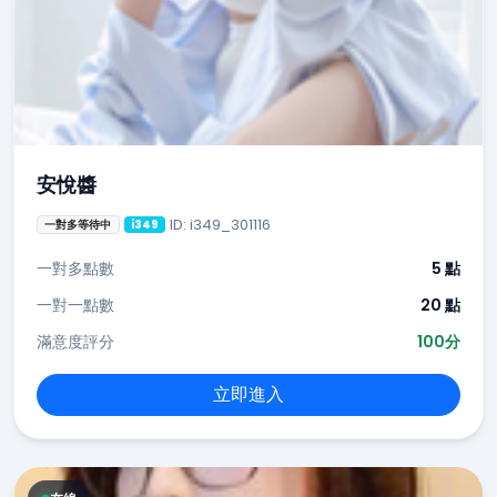
安悅醬
ID: i349_301116
一對多等待中
i349
一對多點數
5 點
一對一點數
20 點
滿意度評分
100分
立即進入