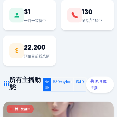
31
130
一對一等待中
通話/忙碌中
22,200
預估目前營業額
所有主播動
共 354 位
全
530my1cc
i349
態
部
主播
一對一忙線中