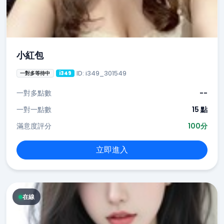
小紅包
ID: i349_301549
一對多等待中
i349
一對多點數
--
一對一點數
15 點
滿意度評分
100分
立即進入
在線