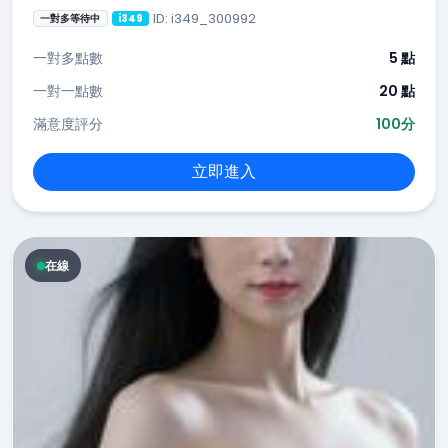
ID: i349_300992
一對多等待中
i349
一對多點數
5 點
一對一點數
20 點
滿意度評分
100分
立即進入
在線