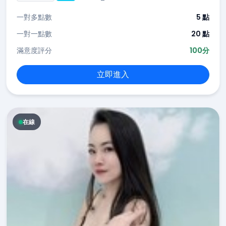
一對多點數
5 點
一對一點數
20 點
滿意度評分
100分
立即進入
在線