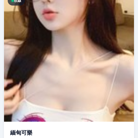
在線
緬甸可樂