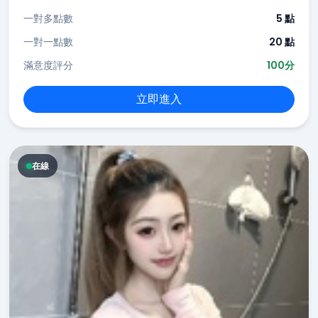
一對多點數
5 點
一對一點數
20 點
滿意度評分
100分
立即進入
在線