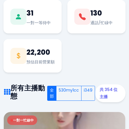
31
130
一對一等待中
通話/忙碌中
22,200
預估目前營業額
所有主播動
共 354 位
全
530my1cc
i349
態
部
主播
一對一忙線中