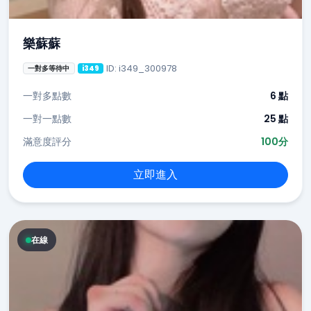
樂蘇蘇
ID: i349_300978
一對多等待中
i349
一對多點數
6 點
一對一點數
25 點
滿意度評分
100分
立即進入
在線