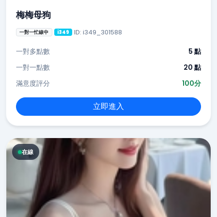
梅梅母狗
ID: i349_301588
一對一忙線中
i349
一對多點數
5 點
一對一點數
20 點
滿意度評分
100分
立即進入
在線