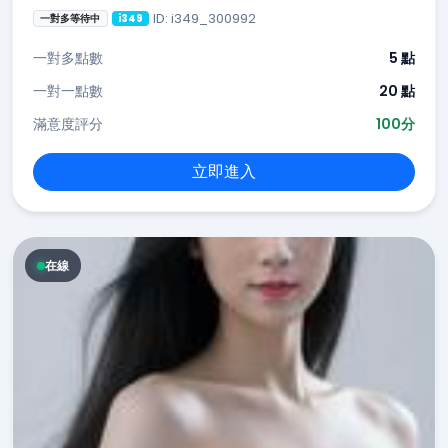
ID: i349_300992
一對多等待中
i349
一對多點數
5 點
一對一點數
20 點
滿意度評分
100分
立即進入
在線