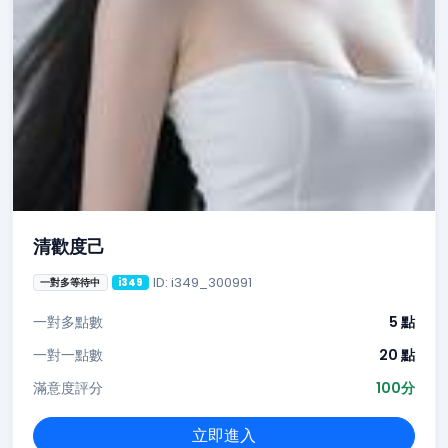
清歡度己
ID: i349_300991
一對多等待中
i349
一對多點數
5 點
一對一點數
20 點
滿意度評分
100分
立即進入