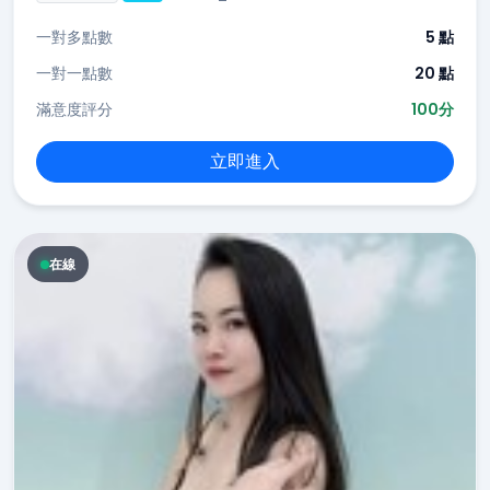
一對多點數
5 點
一對一點數
20 點
滿意度評分
100分
立即進入
在線