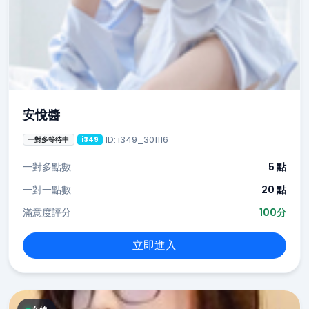
安悅醬
ID: i349_301116
一對多等待中
i349
一對多點數
5 點
一對一點數
20 點
滿意度評分
100分
立即進入