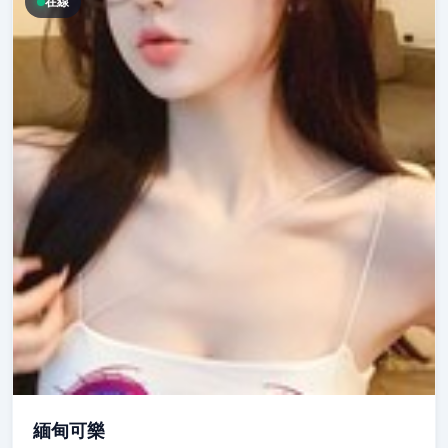
在線
緬甸可樂