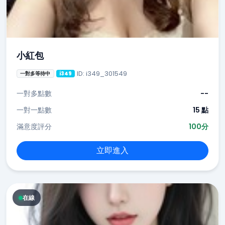
小紅包
ID: i349_301549
一對多等待中
i349
一對多點數
--
一對一點數
15 點
滿意度評分
100分
立即進入
在線