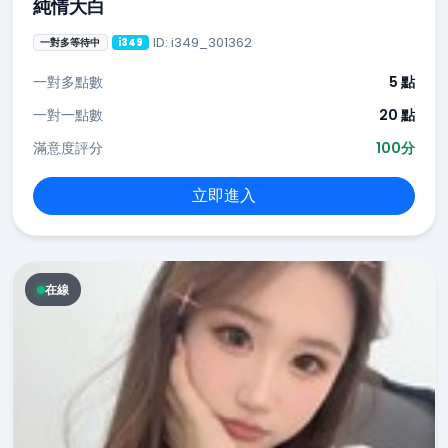
純情大白
ID: i349_301362
一對多等待中
i349
一對多點數
5 點
一對一點數
20 點
滿意度評分
100分
立即進入
在線