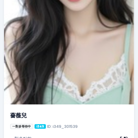
薔薇兒
ID: i349_301539
一對多等待中
i349