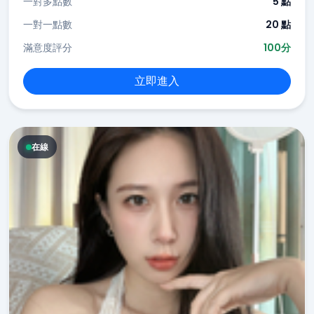
一對多點數
5 點
一對一點數
20 點
滿意度評分
100分
立即進入
在線