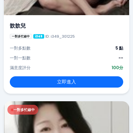
歆歆兒
ID: i349_301225
一對多忙線中
i349
一對多點數
5 點
一對一點數
--
滿意度評分
100分
立即進入
一對多忙線中