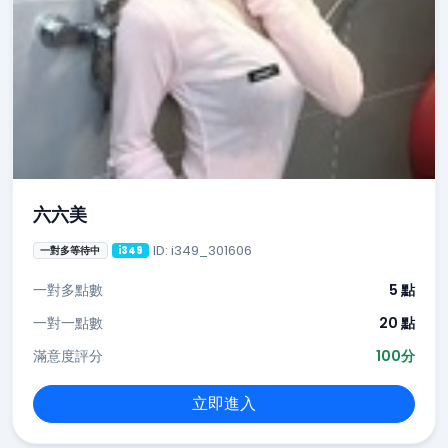
六六美
ID: i349_301606
一對多等待中
i349
一對多點數
5 點
一對一點數
20 點
滿意度評分
100分
立即進入