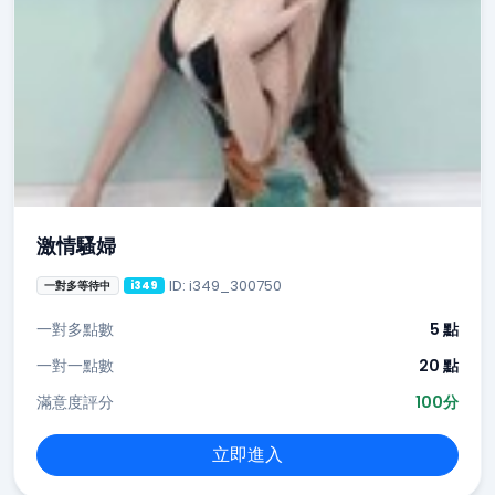
激情騷婦
ID: i349_300750
一對多等待中
i349
一對多點數
5 點
一對一點數
20 點
滿意度評分
100分
立即進入