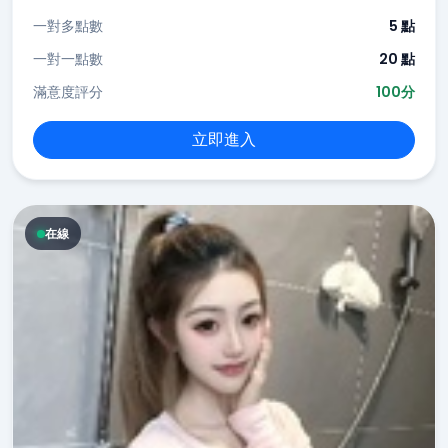
一對多點數
5 點
一對一點數
20 點
滿意度評分
100分
立即進入
在線