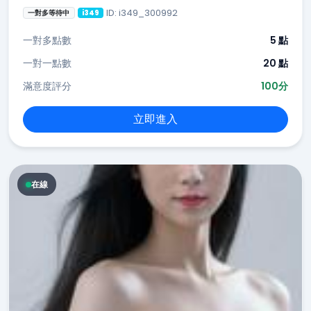
ID: i349_300992
一對多等待中
i349
一對多點數
5 點
一對一點數
20 點
滿意度評分
100分
立即進入
在線