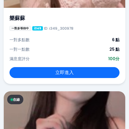
樂蘇蘇
ID: i349_300978
一對多等待中
i349
一對多點數
6 點
一對一點數
25 點
滿意度評分
100分
立即進入
在線