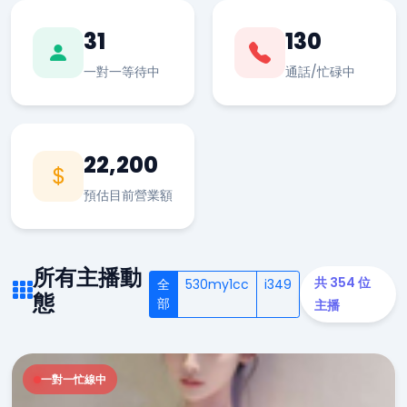
31
130
一對一等待中
通話/忙碌中
22,200
預估目前營業額
所有主播動
共 354 位
全
530my1cc
i349
態
部
主播
一對一忙線中