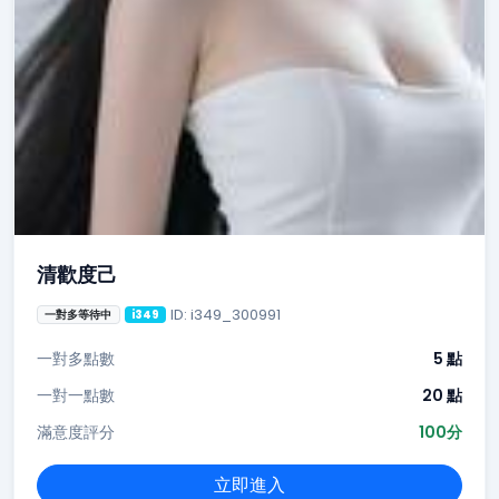
清歡度己
ID: i349_300991
一對多等待中
i349
一對多點數
5 點
一對一點數
20 點
滿意度評分
100分
立即進入