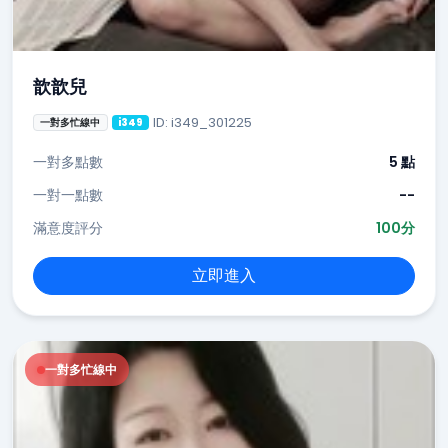
歆歆兒
ID: i349_301225
一對多忙線中
i349
一對多點數
5 點
一對一點數
--
滿意度評分
100分
立即進入
一對多忙線中