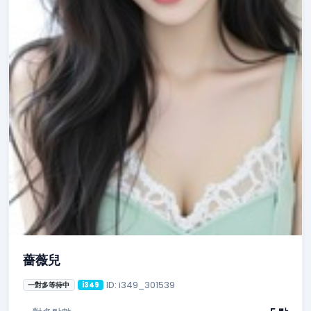
薔薇兒
ID: i349_301539
一對多等待中
i349