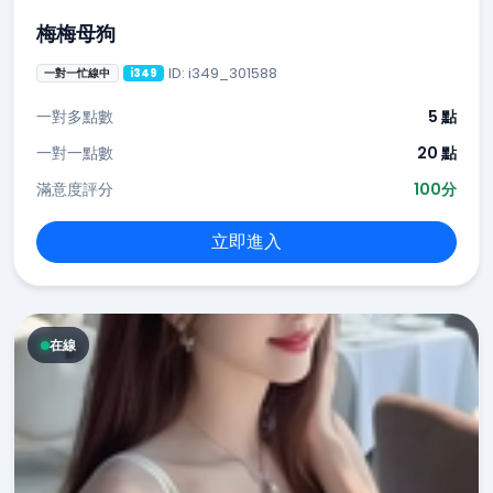
梅梅母狗
ID: i349_301588
一對一忙線中
i349
一對多點數
5 點
一對一點數
20 點
滿意度評分
100分
立即進入
在線