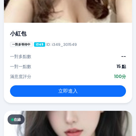
小紅包
ID: i349_301549
一對多等待中
i349
一對多點數
--
一對一點數
15 點
滿意度評分
100分
立即進入
在線