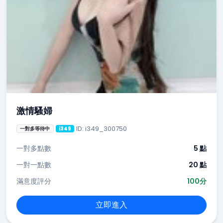
激情騷婦
ID: i349_300750
一對多等待中
i349
一對多點數
5 點
一對一點數
20 點
滿意度評分
100分
立即進入