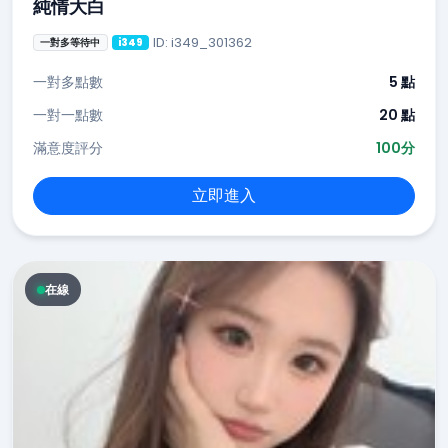
純情大白
ID: i349_301362
一對多等待中
i349
一對多點數
5 點
一對一點數
20 點
滿意度評分
100分
立即進入
在線