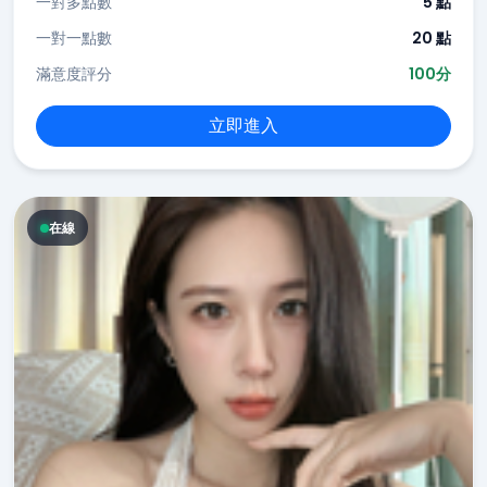
一對多點數
5 點
一對一點數
20 點
滿意度評分
100分
立即進入
在線