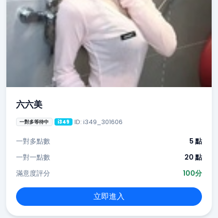
六六美
ID: i349_301606
一對多等待中
i349
一對多點數
5 點
一對一點數
20 點
滿意度評分
100分
立即進入