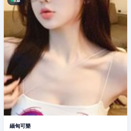
在線
緬甸可樂