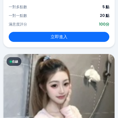
一對多點數
5 點
一對一點數
20 點
滿意度評分
100分
立即進入
在線