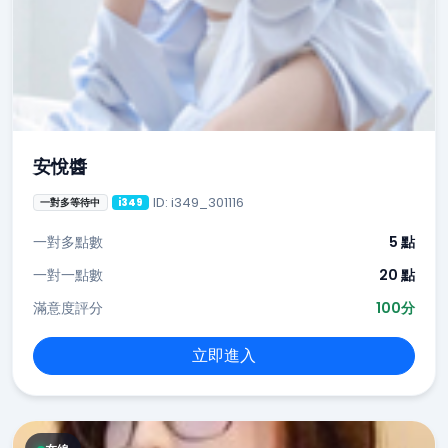
安悅醬
ID: i349_301116
一對多等待中
i349
一對多點數
5 點
一對一點數
20 點
滿意度評分
100分
立即進入