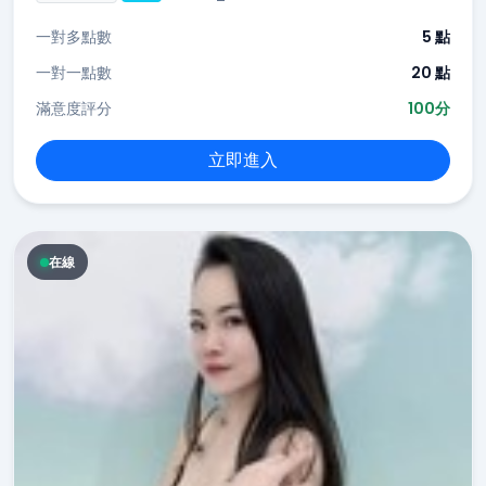
一對多點數
5 點
一對一點數
20 點
滿意度評分
100分
立即進入
在線