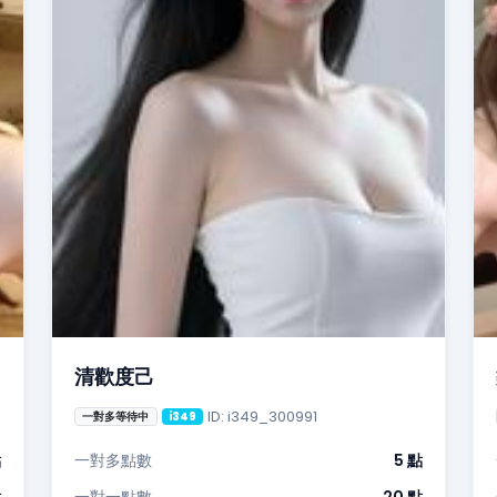
清歡度己
ID: i349_300991
一對多等待中
i349
點
一對多點數
5 點