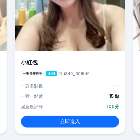
小紅包
ID: i349_301549
一對多等待中
i349
點
一對多點數
--
點
一對一點數
15 點
分
滿意度評分
100分
立即進入