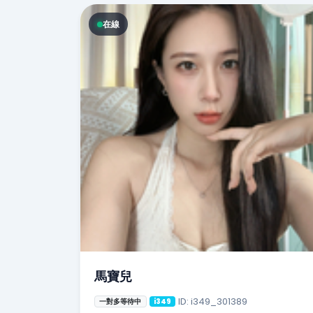
在線
馬寶兒
ID: i349_301389
一對多等待中
i349