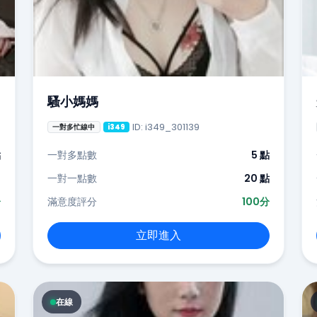
騷小媽媽
ID: i349_301139
一對多忙線中
i349
點
一對多點數
5 點
-
一對一點數
20 點
分
滿意度評分
100分
立即進入
在線