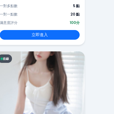
一對多點數
5 點
一對一點數
20 點
滿意度評分
100分
立即進入
在線