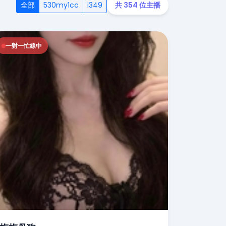
全部
530my1cc
i349
共 354 位主播
一對一忙線中