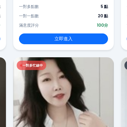
點
一對多點數
5 點
點
一對一點數
20 點
分
滿意度評分
100分
立即進入
一對多忙線中