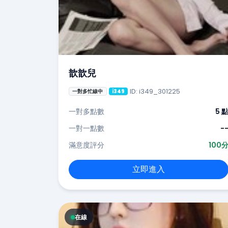
歆歆兒
ID: i349_301225
一對多忙線中
i349
一對多點數
5 
一對一點數
-
滿意度評分
100
立即進入
在線