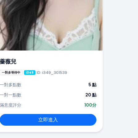
薔薇兒
ID: i349_301539
一對多等待中
i349
一對多點數
5 點
一對一點數
20 點
滿意度評分
100分
立即進入