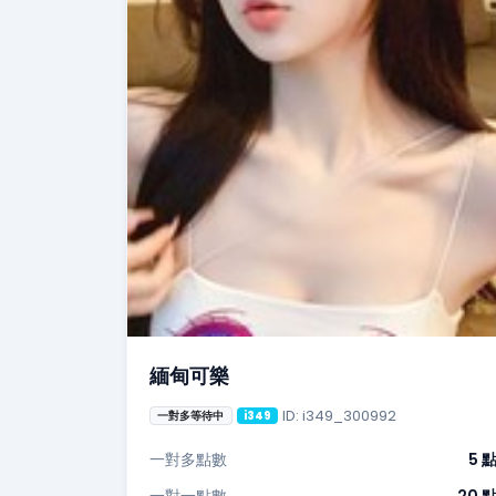
緬甸可樂
ID: i349_300992
一對多等待中
i349
一對多點數
5 