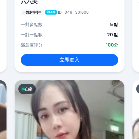
六六美
ID: i349_301606
一對多等待中
i349
點
一對多點數
5 點
點
一對一點數
20 點
分
滿意度評分
100分
立即進入
在線