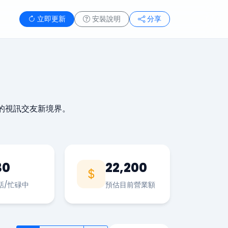
立即更新
安裝說明
分享
的視訊交友新境界。
30
22,200
話/忙碌中
預估目前營業額