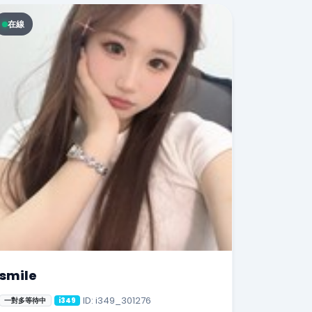
在線
smile
ID: i349_301276
一對多等待中
i349