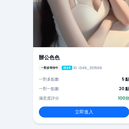
辦公色色
ID: i349_301569
一對多等待中
i349
一對多點數
5 
一對一點數
20 
滿意度評分
100
立即進入