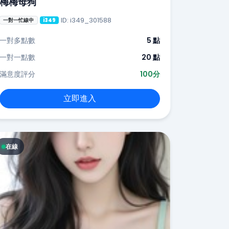
梅梅母狗
ID: i349_301588
一對一忙線中
i349
一對多點數
5 點
一對一點數
20 點
滿意度評分
100分
立即進入
在線