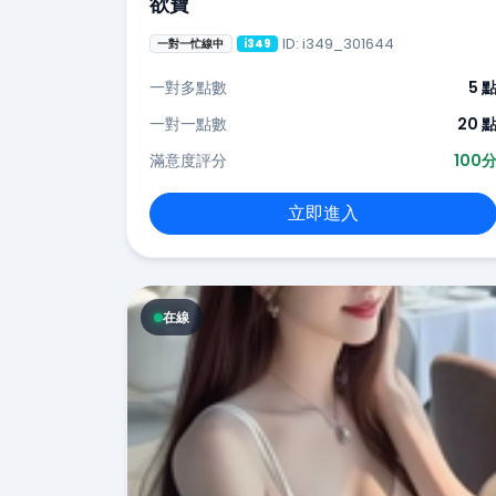
欲寶
ID: i349_301644
一對一忙線中
i349
一對多點數
5 
一對一點數
20 
滿意度評分
100
立即進入
在線