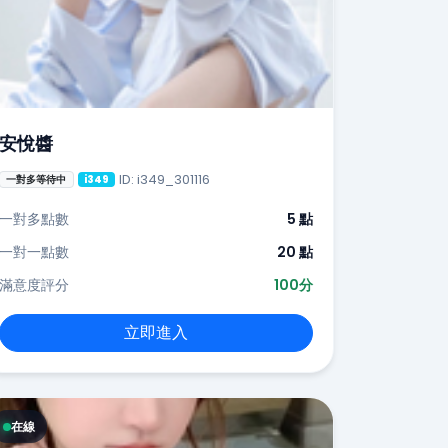
安悅醬
ID: i349_301116
一對多等待中
i349
一對多點數
5 點
一對一點數
20 點
滿意度評分
100分
立即進入
在線