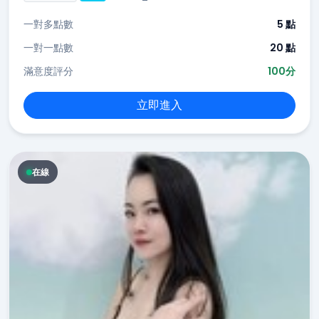
一對多點數
5 點
一對一點數
20 點
滿意度評分
100分
立即進入
在線