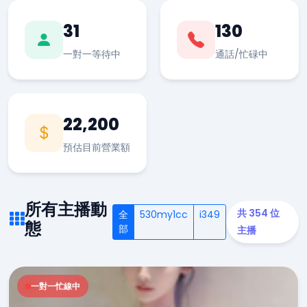
31
130
一對一等待中
通話/忙碌中
22,200
預估目前營業額
所有主播動
共 354 位
全
530my1cc
i349
態
部
主播
一對一忙線中