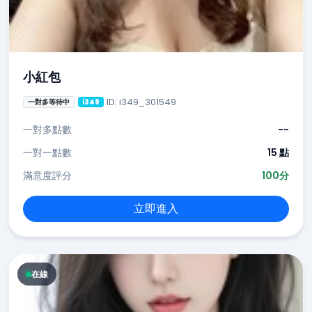
小紅包
ID: i349_301549
一對多等待中
i349
一對多點數
--
一對一點數
15 點
滿意度評分
100分
立即進入
在線