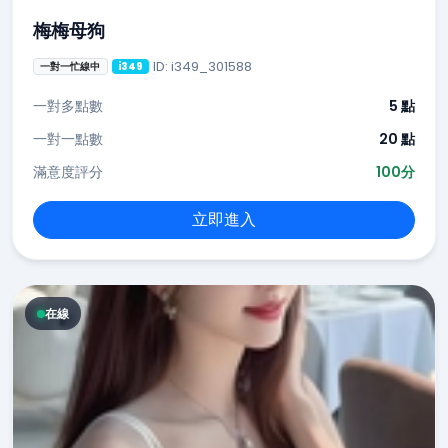
梅梅母狗
ID: i349_301588
一對一忙線中
i349
一對多點數
5 點
一對一點數
20 點
滿意度評分
100分
立即進入
在線