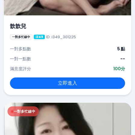
歆歆兒
ID: i349_301225
一對多忙線中
i349
一對多點數
5 點
一對一點數
--
滿意度評分
100分
立即進入
一對多忙線中