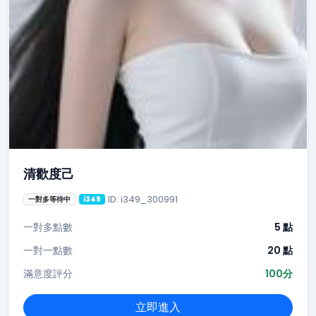
清歡度己
ID: i349_300991
一對多等待中
i349
一對多點數
5 點
一對一點數
20 點
滿意度評分
100分
立即進入