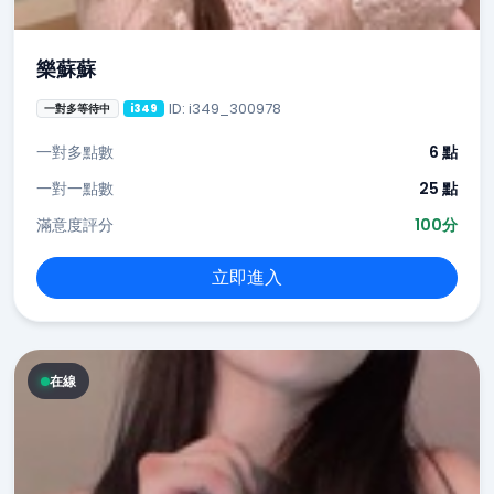
樂蘇蘇
ID: i349_300978
一對多等待中
i349
一對多點數
6 點
一對一點數
25 點
滿意度評分
100分
立即進入
在線