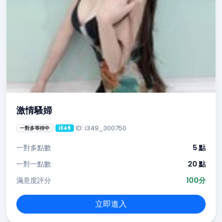
激情騷婦
ID: i349_300750
一對多等待中
i349
一對多點數
5 點
一對一點數
20 點
滿意度評分
100分
立即進入