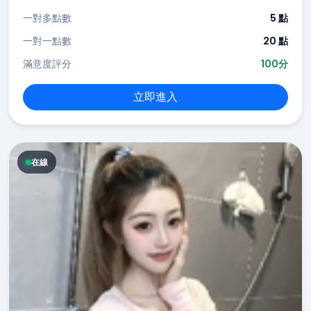
一對多點數
5 點
一對一點數
20 點
滿意度評分
100分
立即進入
在線