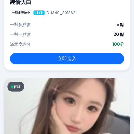
純情大白
ID: i349_301362
一對多等待中
i349
一對多點數
5 點
一對一點數
20 點
滿意度評分
100分
立即進入
在線