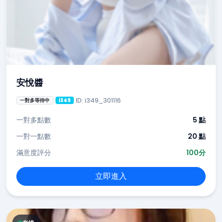
安悅醬
ID: i349_301116
一對多等待中
i349
一對多點數
5 點
一對一點數
20 點
滿意度評分
100分
立即進入