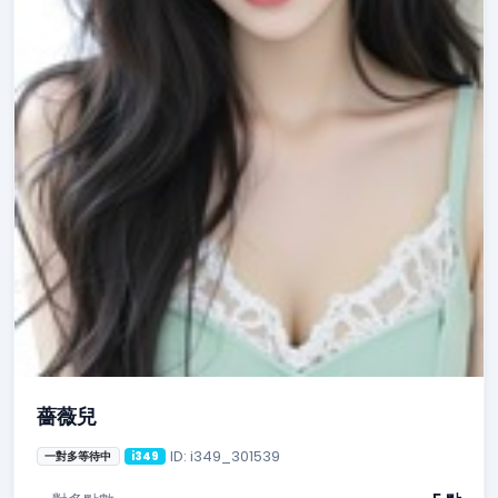
薔薇兒
ID: i349_301539
一對多等待中
i349