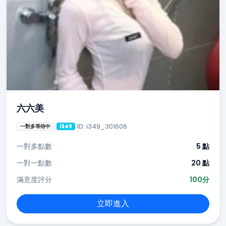
六六美
ID: i349_301606
一對多等待中
i349
一對多點數
5 點
一對一點數
20 點
滿意度評分
100分
立即進入