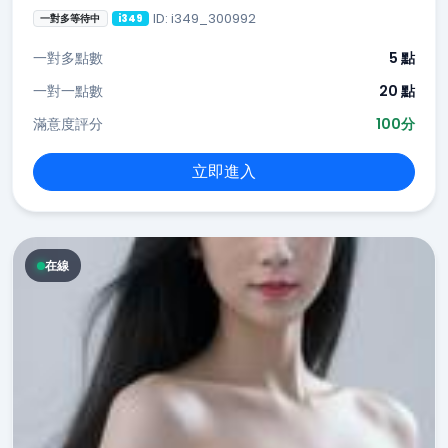
ID: i349_300992
一對多等待中
i349
一對多點數
5 點
一對一點數
20 點
滿意度評分
100分
立即進入
在線