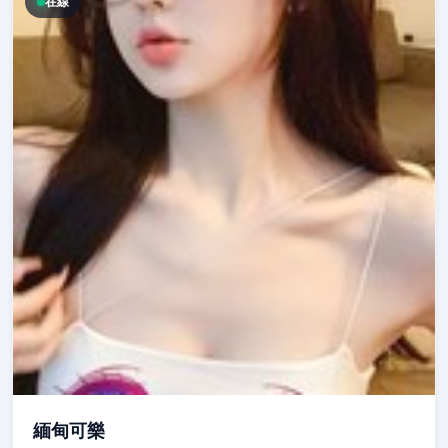
在線
緬甸可樂