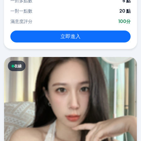
一對多點數
5 點
一對一點數
20 點
滿意度評分
100分
立即進入
在線