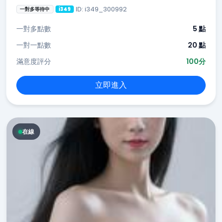
ID: i349_300992
一對多等待中
i349
一對多點數
5 點
一對一點數
20 點
滿意度評分
100分
立即進入
在線