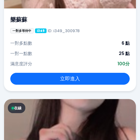
樂蘇蘇
ID: i349_300978
一對多等待中
i349
一對多點數
6 點
一對一點數
25 點
滿意度評分
100分
立即進入
在線