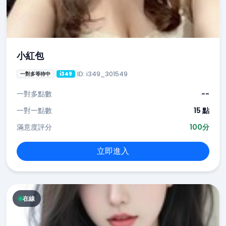
小紅包
ID: i349_301549
一對多等待中
i349
一對多點數
--
一對一點數
15 點
滿意度評分
100分
立即進入
在線