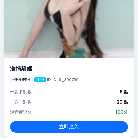
激情騷婦
ID: i349_300750
一對多等待中
i349
一對多點數
5 點
一對一點數
20 點
滿意度評分
100分
立即進入