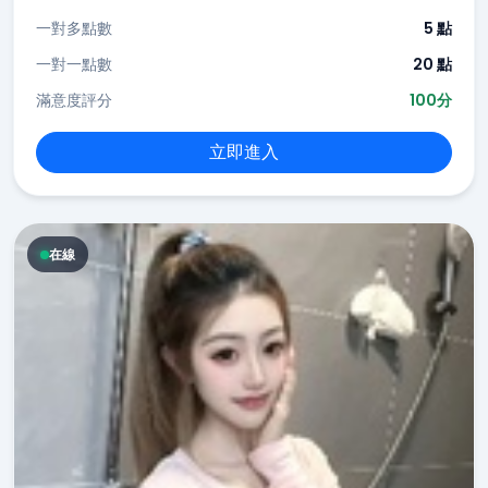
一對多點數
5 點
一對一點數
20 點
滿意度評分
100分
立即進入
在線