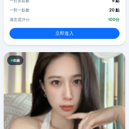
一對多點數
5 點
一對一點數
20 點
滿意度評分
100分
立即進入
在線