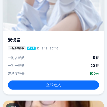
安悅醬
ID: i349_301116
一對多等待中
i349
一對多點數
5 點
一對一點數
20 點
滿意度評分
100分
立即進入