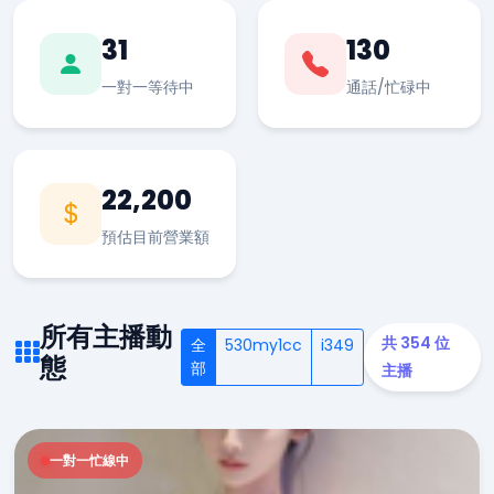
31
130
一對一等待中
通話/忙碌中
22,200
預估目前營業額
所有主播動
共 354 位
全
530my1cc
i349
態
部
主播
一對一忙線中