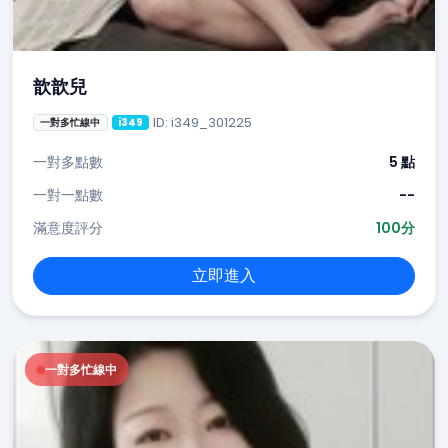
歆歆兒
ID: i349_301225
一對多忙線中
i349
一對多點數
5 點
一對一點數
--
滿意度評分
100分
立即進入
一對多忙線中