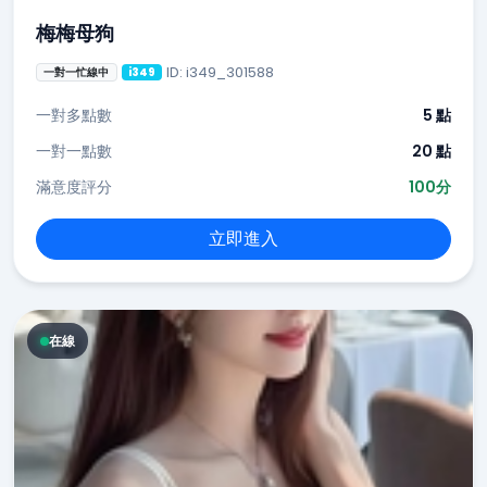
梅梅母狗
ID: i349_301588
一對一忙線中
i349
一對多點數
5 點
一對一點數
20 點
滿意度評分
100分
立即進入
在線