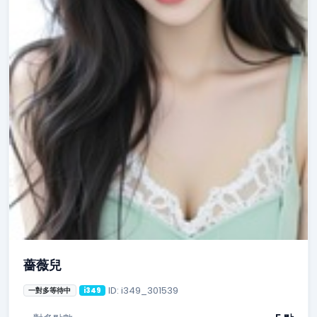
薔薇兒
ID: i349_301539
一對多等待中
i349