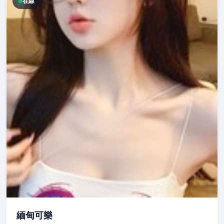
在線
緬甸可樂