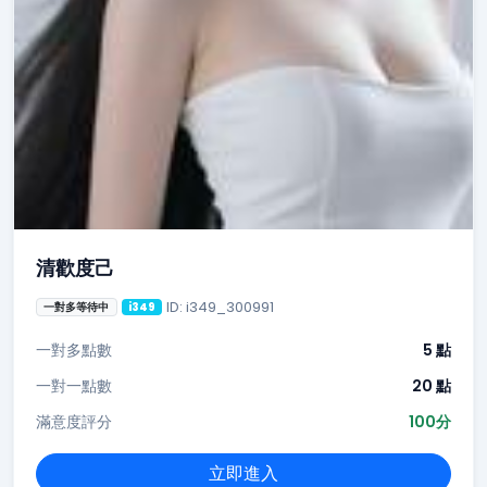
清歡度己
ID: i349_300991
一對多等待中
i349
一對多點數
5 點
一對一點數
20 點
滿意度評分
100分
立即進入