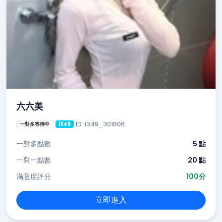
六六美
ID: i349_301606
一對多等待中
i349
一對多點數
5 點
一對一點數
20 點
滿意度評分
100分
立即進入