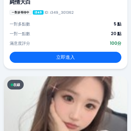
純情大白
ID: i349_301362
一對多等待中
i349
一對多點數
5 點
一對一點數
20 點
滿意度評分
100分
立即進入
在線