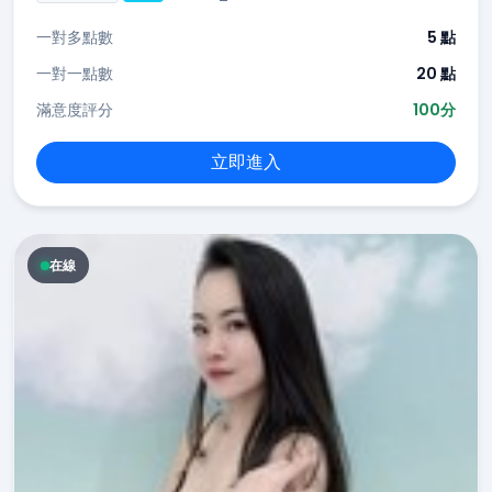
一對多點數
5 點
一對一點數
20 點
滿意度評分
100分
立即進入
在線